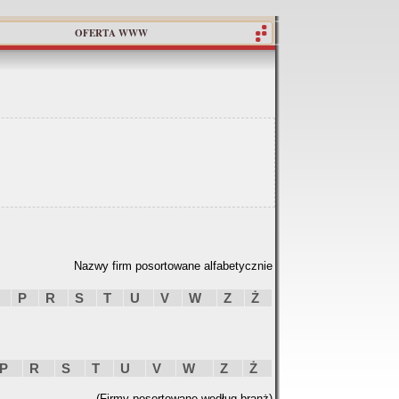
OFERTA WWW
Nazwy firm posortowane alfabetycznie
P
R
S
T
U
V
W
Z
Ż
P
R
S
T
U
V
W
Z
Ż
(Firmy posortowane według branż)