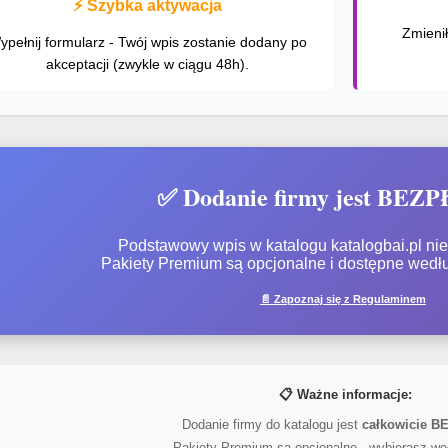
⚡ Szybka aktywacja
Zmieni
ypełnij formularz - Twój wpis zostanie dodany po
akceptacji (zwykle w ciągu 48h).
✅ Dodanie firmy jest BEZ
Podstawowy wpis w katalogu katalogbai.pl nie 
Pakiety Premium są opcjonalne i dostępne wedł
📄 Zapoznaj się z Regulaminem
📋 Ważne informacje:
Dodanie firmy do katalogu jest
całkowicie 
Pakiety Premium są opcjonalne - wybierasz we