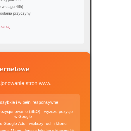
 w ciągu 48h)
podania przyczyny
 (RODO)
ternetowe
cjonowanie stron www.
 szybkie i w pełni responsywne
onowanie (SEO) - wyższe pozycje
w Google
✅ Kampanie Google Ads - większy ruch i klienci
✅ Wizytówki Google Maps - lepsza lokalna widoczność