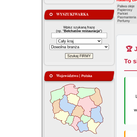
Paliwa oleje
Papierosy
WYSZUKIWARKA
Parkiet
Pasmanteria
Perfumy
Wpisz szukaną frazę
(np. "
Bełchatów restauracja
")
🏆 
To s
Województwo |
Polska
w