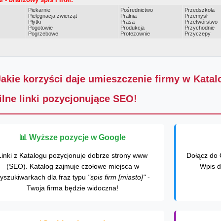
Piekarnie
Pośrednictwo
Przedszkola
Pielęgnacja zwierząt
Pralnia
Przemysł
Płytki
Prasa
Przetwórstwo
Pogotowie
Produkcja
Przychodnie
Pogrzebowe
Protezownie
Przyczepy
Jakie korzyści daje umieszczenie firmy w Kata
ilne linki pozycjonujące SEO!
📊 Wyższe pozycje w Google
Linki z Katalogu pozycjonuje dobrze strony www
Dołącz do 
(SEO). Katalog zajmuje czołowe miejsca w
Wpis d
yszukiwarkach dla fraz typu
"spis firm [miasto]"
-
Twoja firma będzie widoczna!