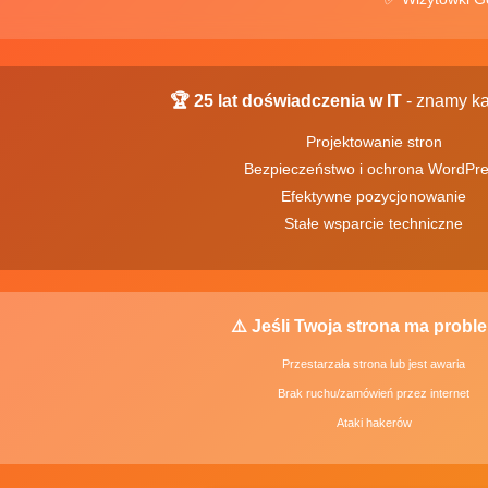
🏆 25 lat doświadczenia w IT
- znamy ka
Projektowanie stron
Bezpieczeństwo i ochrona WordPr
Efektywne pozycjonowanie
Stałe wsparcie techniczne
⚠️ Jeśli Twoja strona ma probl
Przestarzała strona lub jest awaria
Brak ruchu/zamówień przez internet
Ataki hakerów