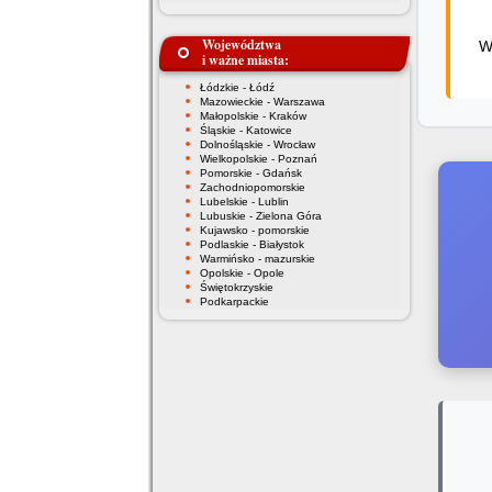
Województwa
W
i ważne miasta:
Łódzkie - Łódź
Mazowieckie - Warszawa
Małopolskie - Kraków
Śląskie - Katowice
Dolnośląskie - Wrocław
Wielkopolskie - Poznań
Pomorskie - Gdańsk
Zachodniopomorskie
Lubelskie - Lublin
Lubuskie - Zielona Góra
Kujawsko - pomorskie
Podlaskie - Białystok
Warmińsko - mazurskie
Opolskie - Opole
Świętokrzyskie
Podkarpackie