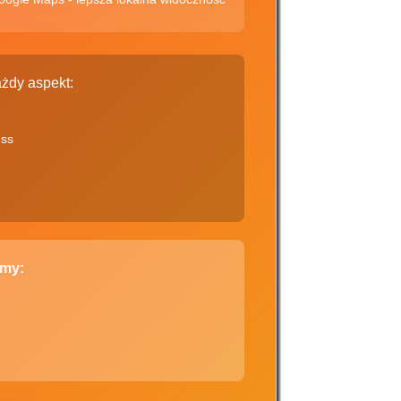
żdy aspekt:
ess
emy: