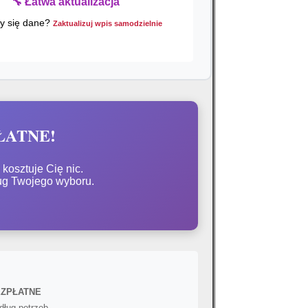
🔧 Łatwa aktualizacja
ły się dane?
Zaktualizuj wpis samodzielnie
PŁATNE!
kosztuje Cię nic.
ug Twojego wyboru.
BEZPŁATNE
dług potrzeb