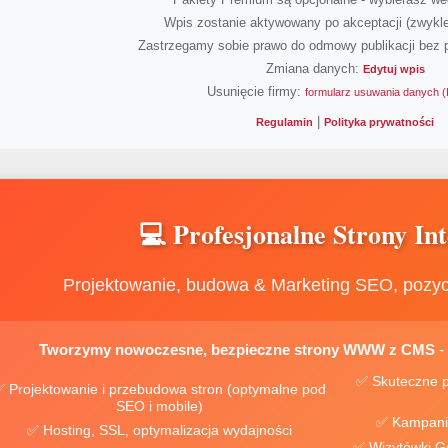
Wpis zostanie aktywowany po akceptacji (zwykle
Zastrzegamy sobie prawo do odmowy publikacji bez 
Zmiana danych:
Edytuj wpis
Usunięcie firmy:
formularz usuwania danych
|
Regulamin
Polityka prywatności
💻 Profesjonalne Strony In
Projektowanie, budowa & Marketing SEO, pozy
Tworzymy nowoczesne, bezpieczne strony WWW z CMS
-
✅ Skuteczne pozycj
 Projektowanie i przebudowa stron (optymalne pod
SEO i mobile)
✅ Hosting, SSL, optymalizacja wydajności