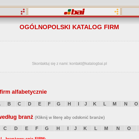
OGÓLNOPOLSKI KATALOG FIRM
Skontaktuj się z nami: kontakt@katalogbai.pl
irm alfabetycznie
A
B
C
D
E
F
G
H
I
J
K
L
M
N
O
według branż
(Kliknij w literę aby odsłonić branże)
C
D
E
F
G
H
I
J
K
L
M
N
O
I - branżowy spis FIRM: