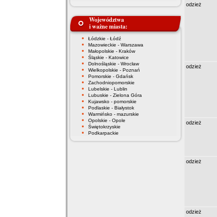
odzież
Województwa
i ważne miasta:
Łódzkie - Łódź
Mazowieckie - Warszawa
Małopolskie - Kraków
Śląskie - Katowice
Dolnośląskie - Wrocław
odzież
Wielkopolskie - Poznań
Pomorskie - Gdańsk
Zachodniopomorskie
Lubelskie - Lublin
Lubuskie - Zielona Góra
Kujawsko - pomorskie
Podlaskie - Białystok
Warmińsko - mazurskie
Opolskie - Opole
odzież
Świętokrzyskie
Podkarpackie
odzież
odzież