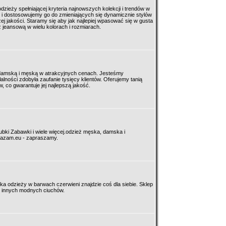
zieży spełniającej kryteria najnowszych kolekcji i trendów w
 i dostosowujemy go do zmieniających się dynamicznie stylów
 jakości. Staramy się aby jak najlepiej wpasować się w gusta
 jeansową w wielu kolorach i rozmiarach.
ą damską i męską w atrakcyjnych cenach. Jesteśmy
łalności zdobyła zaufanie tysięcy klientów. Oferujemy tanią
 co gwarantuje jej najlepszą jakość.
Kubki Zabawki i wiele więcej.odzież męska, damska i
khazam.eu - zapraszamy.
ka odzieży w barwach czerwieni znajdzie coś dla siebie. Sklep
iele innych modnych ciuchów.