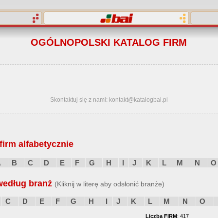
OGÓLNOPOLSKI KATALOG FIRM
Skontaktuj się z nami: kontakt@katalogbai.pl
irm alfabetycznie
A
B
C
D
E
F
G
H
I
J
K
L
M
N
O
według branż
(Kliknij w literę aby odsłonić branże)
C
D
E
F
G
H
I
J
K
L
M
N
O
Liczba FIRM
: 417