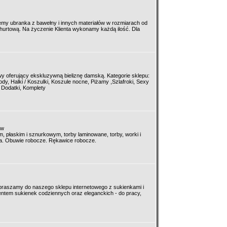
emy ubranka z bawełny i innych materiałów w rozmiarach od
hurtową. Na życzenie Klienta wykonamy każdą ilość. Dla
y oferujący ekskluzywną bieliznę damską. Kategorie sklepu:
 body, Halki / Koszulki, Koszule nocne, Piżamy ,Szlafroki, Sexy
 Dodatki, Komplety
ów
 płaskim i sznurkowym, torby laminowane, torby, worki i
wa. Obuwie robocze. Rękawice robocze.
praszamy do naszego sklepu internetowego z sukienkami i
ntem sukienek codziennych oraz eleganckich - do pracy,