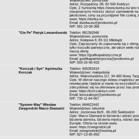
Województwo: pomorskie
Adres: Rozpędziny 2B, 82-500 Kwidzyn
Opis: Z hurtownią https://www.dunka.eu/ jest
stacjonarnym) możesz złożyć zamówienie na 
jakościowo, ceny są przystępne! Nie czekaj, t
www: https://dunka.eu
Email:
dunka.eu@prokonto.pl
NIP: 581-10-09-368
"Gie Pe" Patryk Lewandowski
Telefon: 881392946
Województwo: pomorskie
Adres: Kolejowa 9, 83-111 Miłobądz
Opis: Zapraszamy do zapoznania się z ofertą
tylko koszulki patriotyczne, ale także wiele 
naszą ofertę.
www: https://grafikapatriotyczna.pl
Email:
grafikapatriotyczna@prokonto.pl
NIP: 593-25-96-933
"Korczak i Syn" Agnieszka
Telefon: 600353419
Korczak
Województwo: małopolskie
Adres: Waksmundzka 117, 34-400 Nowy Targ
Opis: W ofercie naszego sklepu znajdziesz jed
rewelacyjnie i będzie w stanie na wszystkich 
zdecydować się na oferowane przez nas produk
www: https://korczakisyn.com
Email:
korczaksyn@prokonto.pl
NIP: 735-11-64-067
"System-Way" Wiesław
Telefon: 664622442
Zwęgrodzki Marco Diamanti
Województwo: lubuskie
Adres: Jeziorowa 8e/9 , 66-200 Świebodzin
Opis: Marco Diamanti to biżuteria i odzież po
biżuteria damska, biżuteria męska, odzież dam
Europie. Oferta na stronie www.
www: https://zwegrodzki.pl/
Email:
zwegrodzki@interia.pl
NIP: 927-13-85-850