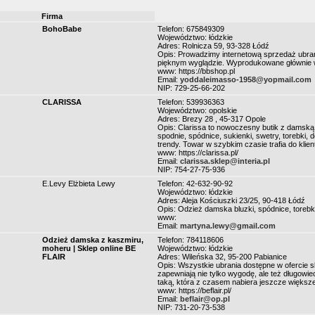
Firma
BohoBabe
Telefon: 675849309
Województwo: łódzkie
Adres: Rolnicza 59, 93-328 Łódź
Opis: Prowadzimy internetową sprzedaż ubrań 
pięknym wyglądzie. Wyprodukowane głównie w 
www: https://bbshop.pl
Email:
yoddaleimasso-1958@yopmail.com
NIP: 729-25-66-202
CLARISSA
Telefon: 539936363
Województwo: opolskie
Adres: Brezy 28 , 45-317 Opole
Opis: Clarissa to nowoczesny butik z damską o
spodnie, spódnice, sukienki, swetry, torebki, 
trendy. Towar w szybkim czasie trafia do klien
www: https://clarissa.pl/
Email:
clarissa.sklep@interia.pl
NIP: 754-27-75-936
E.Levy Elżbieta Lewy
Telefon: 42-632-90-92
Województwo: łódzkie
Adres: Aleja Kościuszki 23/25, 90-418 Łódź
Opis: Odzież damska bluzki, spódnice, torebk
www:
Email:
martyna.lewy@gmail.com
Odzież damska z kaszmiru,
Telefon: 784118606
moheru | Sklep online BE
Województwo: łódzkie
FLAIR
Adres: Wileńska 32, 95-200 Pabianice
Opis: Wszystkie ubrania dostępne w ofercie s
zapewniają nie tylko wygodę, ale też długow
taką, która z czasem nabiera jeszcze większe
www: https://beflair.pl/
Email:
beflair@op.pl
NIP: 731-20-73-538