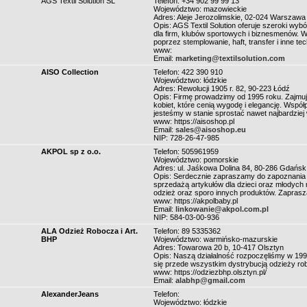
AGS Textil Solution SL
Telefon: +34 902 99 99 13
Województwo: mazowieckie
Adres: Aleje Jerozolimskie, 02-024 Warszawa
Opis: AGS Textil Solution oferuje szeroki wy
dla firm, klubów sportowych i biznesmenów.
poprzez stemplowanie, haft, transfer i inne tec
www:
Email:
marketing@textilsolution.com
AISO Collection
Telefon: 422 390 910
Województwo: łódzkie
Adres: Rewolucji 1905 r. 82, 90-223 Łódź
Opis: Firmę prowadzimy od 1995 roku. Zajmuj
kobiet, które cenią wygodę i elegancję. Współp
jesteśmy w stanie sprostać nawet najbardzie
www: https://aisoshop.pl
Email:
sales@aisoshop.eu
NIP: 728-26-47-985
AKPOL sp z o.o.
Telefon: 505961959
Województwo: pomorskie
Adres: ul. Jaśkowa Dolina 84, 80-286 Gdańsk
Opis: Serdecznie zapraszamy do zapoznania s
sprzedażą artykułów dla dzieci oraz młodych 
odzież oraz sporo innych produktów. Zapras
www: https://akpolbaby.pl
Email:
linkowanie@akpol.com.pl
NIP: 584-03-00-936
ALA Odzież Robocza i Art.
Telefon: 89 5335362
BHP
Województwo: warmińsko-mazurskie
Adres: Towarowa 20 b, 10-417 Olsztyn
Opis: Naszą działalność rozpoczęliśmy w 19
się przede wszystkim dystrybucją odzieży robo
www: https://odziezbhp.olsztyn.pl/
Email:
alabhp@gmail.com
AlexanderJeans
Telefon:
Województwo: łódzkie