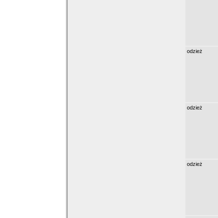
odzież
odzież
odzież