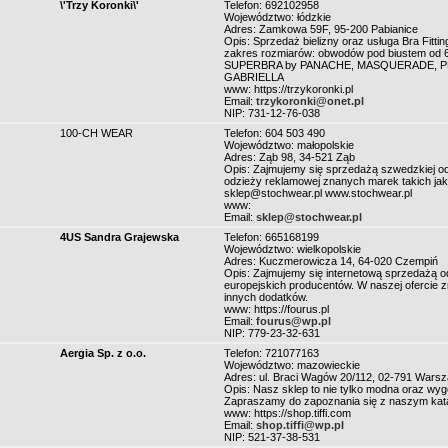
\'Trzy Koronki\'
Telefon: 692102958
Województwo: łódzkie
Adres: Zamkowa 59F, 95-200 Pabianice
Opis: Sprzedaż bielizny oraz usługa Bra Fitt
zakres rozmiarów: obwodów pod biustem od
SUPERBRA by PANACHE, MASQUERADE, P
GABRIELLA
www: https://trzykoronki.pl
Email:
trzykoronki@onet.pl
NIP: 731-12-76-038
100-CH WEAR
Telefon: 604 503 490
Województwo: małopolskie
Adres: Ząb 98, 34-521 Ząb
Opis: Zajmujemy się sprzedażą szwedzkiej od
odzieży reklamowej znanych marek takich
sklep@stochwear.pl www.stochwear.pl
www:
Email:
sklep@stochwear.pl
4US Sandra Grajewska
Telefon: 665168199
Województwo: wielkopolskie
Adres: Kuczmerowicza 14, 64-020 Czempiń
Opis: Zajmujemy się internetową sprzedażą odz
europejskich producentów. W naszej ofercie zn
innych dodatków.
www: https://fourus.pl
Email:
fourus@wp.pl
NIP: 779-23-32-631
Aergia Sp. z o.o.
Telefon: 721077163
Województwo: mazowieckie
Adres: ul. Braci Wagów 20/112, 02-791 Wars
Opis: Nasz sklep to nie tylko modna oraz wyg
Zapraszamy do zapoznania się z naszym katal
www: https://shop.tiffi.com
Email:
shop.tiffi@wp.pl
NIP: 521-37-38-531