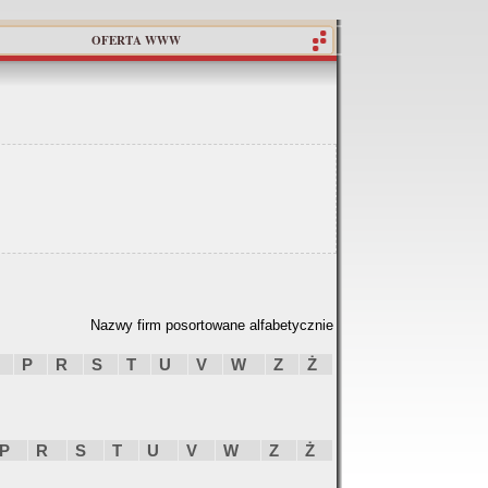
OFERTA WWW
Nazwy firm posortowane alfabetycznie
P
R
S
T
U
V
W
Z
Ż
P
R
S
T
U
V
W
Z
Ż