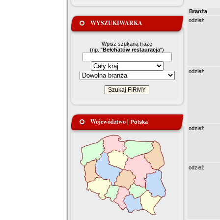
Branża
odzież
WYSZUKIWARKA
Wpisz szukaną frazę
(np. "
Bełchatów restauracja
")
odzież
Województwo |
Polska
odzież
odzież