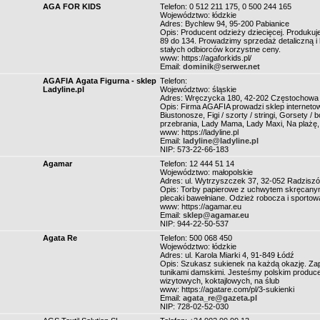
AGA FOR KIDS
Telefon: 0 512 211 175, 0 500 244 165
Województwo: łódzkie
Adres: Bychlew 94, 95-200 Pabianice
Opis: Producent odzieży dziecięcej. Produkuj
89 do 134. Prowadzimy sprzedaż detaliczną i 
stałych odbiorców korzystne ceny.
www: https://agaforkids.pl/
Email:
dominik@serwer.net
AGAFIA Agata Figurna - sklep
Telefon:
Ladyline.pl
Województwo: śląskie
Adres: Wręczycka 180, 42-202 Częstochowa
Opis: Firma AGAFIA prowadzi sklep internetow
Biustonosze, Figi / szorty / stringi, Gorsety /
przebrania, Lady Mama, Lady Maxi, Na plażę,
www: https://ladyline.pl
Email:
ladyline@ladyline.pl
NIP: 573-22-66-183
Agamar
Telefon: 12 444 51 14
Województwo: małopolskie
Adres: ul. Wytrzyszczek 37, 32-052 Radzisz
Opis: Torby papierowe z uchwytem skręcanym,
plecaki bawełniane. Odzież robocza i sporto
www: https://agamar.eu
Email:
sklep@agamar.eu
NIP: 944-22-50-537
Agata Re
Telefon: 500 068 450
Województwo: łódzkie
Adres: ul. Karola Miarki 4, 91-849 Łódź
Opis: Szukasz sukienek na każdą okazję. Za
tunikami damskimi. Jesteśmy polskim produce
wizytowych, koktajlowych, na ślub
www: https://agatare.com/pl/3-sukienki
Email:
agata_re@gazeta.pl
NIP: 728-02-52-030