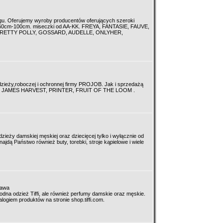
ingu. Oferujemy wyroby producentów oferujących szeroki
 60cm-100cm. miseczki od AA-KK. FREYA, FANTASIE, FAUVE,
RETTY POLLY, GOSSARD, AUDELLE, ONLYHER,
zieży,roboczej i ochronnej firmy PROJOB. Jak i sprzedażą
 jak JAMES HARVEST, PRINTER, FRUIT OF THE LOOM .
ieży damskiej męskiej oraz dziecięcej tylko i wyłącznie od
ajdą Państwo również buty, torebki, stroje kąpielowe i wiele
zawa
odna odzież Tiffi, ale również perfumy damskie oraz męskie.
ogiem produktów na stronie shop.tiffi.com.