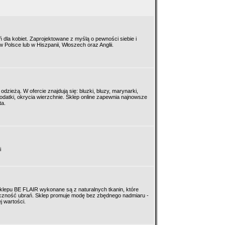
dla kobiet. Zaprojektowane z myślą o pewności siebie i
Polsce lub w Hiszpanii, Włoszech oraz Anglii.
dzieżą. W ofercie znajdują się: bluzki, bluzy, marynarki,
dodatki, okrycia wierzchnie. Sklep online zapewnia najnowsze
ta.
i
klepu BE FLAIR wykonane są z naturalnych tkanin, które
ieczność ubrań. Sklep promuje modę bez zbędnego nadmiaru -
j wartości.