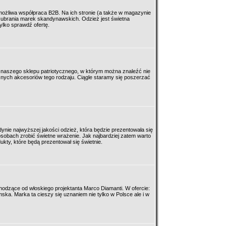
 możliwa współpraca B2B. Na ich stronie (a także w magazynie
ubrania marek skandynawskich. Odzież jest świetna
ylko sprawdź ofertę.
 naszego sklepu patriotycznego, w którym można znaleźć nie
różnych akcesoriów tego rodzaju. Ciągle staramy się poszerzać
ynie najwyższej jakości odzież, która będzie prezentowała się
osobach zrobić świetne wrażenie. Jak najbardziej zatem warto
ty, które będą prezentował się świetnie.
chodzące od włoskiego projektanta Marco Diamanti. W ofercie:
ska. Marka ta cieszy się uznaniem nie tylko w Polsce ale i w