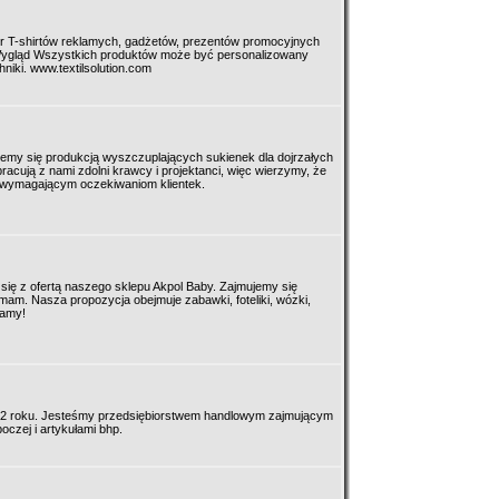
bór T-shirtów reklamych, gadżetów, prezentów promocyjnych
 Wygląd Wszystkich produktów może być personalizowany
hniki. www.textilsolution.com
emy się produkcją wyszczuplających sukienek dla dojrzałych
racują z nami zdolni krawcy i projektanci, więc wierzymy, że
j wymagającym oczekiwaniom klientek.
ię z ofertą naszego sklepu Akpol Baby. Zajmujemy się
mam. Nasza propozycja obejmuje zabawki, foteliki, wózki,
zamy!
92 roku. Jesteśmy przedsiębiorstwem handlowym zajmującym
czej i artykułami bhp.