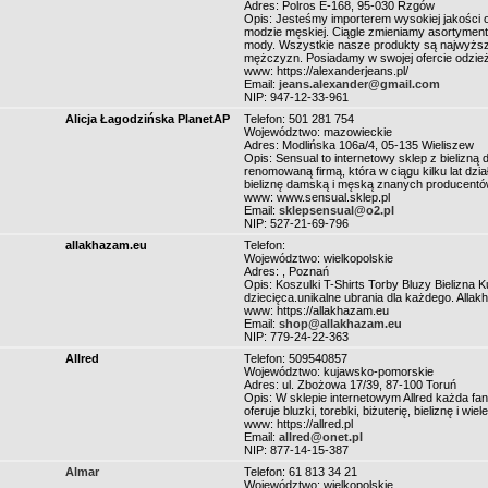
Adres: Polros E-168, 95-030 Rzgów
Opis: Jesteśmy importerem wysokiej jakości od
modzie męskiej. Ciągle zmieniamy asortyment
mody. Wszystkie nasze produkty są najwyższej
mężczyzn. Posiadamy w swojej ofercie odzież
www: https://alexanderjeans.pl/
Email:
jeans.alexander@gmail.com
NIP: 947-12-33-961
Alicja Łagodzińska PlanetAP
Telefon: 501 281 754
Województwo: mazowieckie
Adres: Modlińska 106a/4, 05-135 Wieliszew
Opis: Sensual to internetowy sklep z bielizn
renomowaną firmą, która w ciągu kilku lat dzia
bieliznę damską i męską znanych producentów,
www: www.sensual.sklep.pl
Email:
sklepsensual@o2.pl
NIP: 527-21-69-796
allakhazam.eu
Telefon:
Województwo: wielkopolskie
Adres: , Poznań
Opis: Koszulki T-Shirts Torby Bluzy Bielizna 
dziecięca.unikalne ubrania dla każdego. Alla
www: https://allakhazam.eu
Email:
shop@allakhazam.eu
NIP: 779-24-22-363
Allred
Telefon: 509540857
Województwo: kujawsko-pomorskie
Adres: ul. Zbożowa 17/39, 87-100 Toruń
Opis: W sklepie internetowym Allred każda fan
oferuje bluzki, torebki, biżuterię, bieliznę i w
www: https://allred.pl
Email:
allred@onet.pl
NIP: 877-14-15-387
Almar
Telefon: 61 813 34 21
Województwo: wielkopolskie