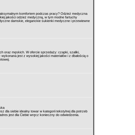
z maksymalnym komfortem podczas pracy? Odzież medyczna
sokiej jakości odzież medyczną, w tym modne fartuchy
yczne damskie, eleganckie sukienki medyczne i przewiewne
 oraz męskich. W ofercie sprzedaży: czapki, szaliki,
wykonana jest z wysokiej jakości materiałów i z dbałością o
etowej.
ska
 dla siebie idealny towar w kategorii tekstylnej dla potrzeb
adres jest dla Ciebie wręcz konieczny do odwiedzenia.