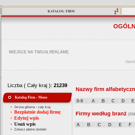
KATALOG FIRM
OGÓLN
MIEJSCE NA TWOJĄ REKLAMĘ
Skont
Liczba ( Cały kraj ):
21239
Nazwy firm alfabetyczn
Katalog Firm - Menu
0-9
A
B
C
D
E
Strona główna - cały kraj
Bezpłatnie dodaj firmę
Firmy według branż
(Kl
Edytuj wpis
Usuń wpis
A
B
C
D
E
F
Zobacz płatne dodatki