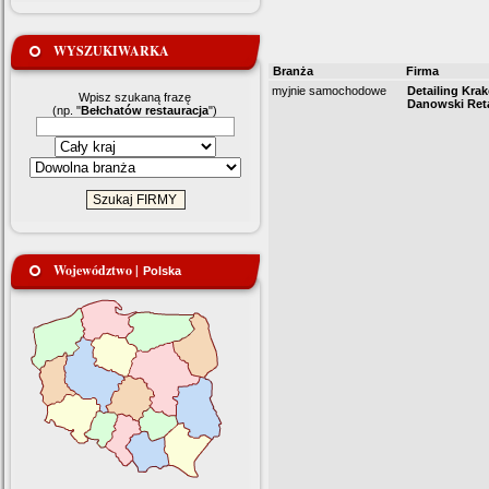
WYSZUKIWARKA
Branża
Firma
myjnie samochodowe
Detailing Kra
Wpisz szukaną frazę
Danowski Reta
(np. "
Bełchatów restauracja
")
Województwo |
Polska