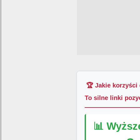
🏆 Jakie korzyści
To silne linki poz
📊 Wyższ