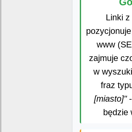
Go
Linki 
pozycjonuje
www (SEO
zajmuje cz
w wyszuki
fraz ty
[miasto]"
-
będzie 