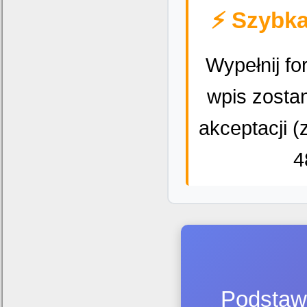
⚡ Szybka
Wypełnij fo
wpis zosta
akceptacji (
4
Podstawo