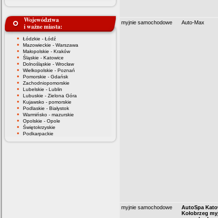
Województwa
myjnie samochodowe
Auto-Max
i ważne miasta:
Łódzkie - Łódź
Mazowieckie - Warszawa
Małopolskie - Kraków
Śląskie - Katowice
Dolnośląskie - Wrocław
Wielkopolskie - Poznań
Pomorskie - Gdańsk
Zachodniopomorskie
Lubelskie - Lublin
Lubuskie - Zielona Góra
Kujawsko - pomorskie
Podlaskie - Białystok
Warmińsko - mazurskie
Opolskie - Opole
Świętokrzyskie
Podkarpackie
myjnie samochodowe
AutoSpa Katow
Kołobrzeg my