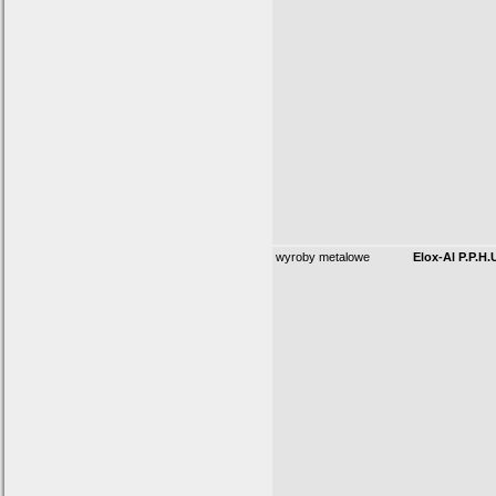
wyroby metalowe
Elox-Al P.P.H.U