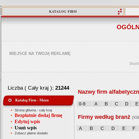
KATALOG FIRM
OGÓLN
MIEJSCE NA TWOJĄ REKLAMĘ
Skont
Liczba ( Cały kraj ):
21244
Nazwy firm alfabetyczn
Katalog Firm - Menu
0-9
A
B
C
D
E
Strona główna - cały kraj
Bezpłatnie dodaj firmę
Firmy według branż
(Kl
Edytuj wpis
Usuń wpis
A
B
C
D
E
F
Zobacz płatne dodatki