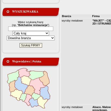
WYSZUKIWARKA
Branża
Firma
wyroby metalowe
"MAJET" - CI
Wpisz szukaną frazę
2D I STRUMI
(np. "
Bełchatów restauracja
")
Województwo |
Polska
wyroby metalowe
Abaco. Malow
proszkowe,