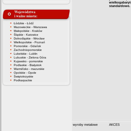
wielkogabaryt
standardowe.
Województwa
i ważne miasta:
Łódzkie - Łódź
Mazowieckie - Warszawa
Małopolskie - Kraków
Śląskie - Katowice
Dolnośląskie - Wrocław
Wielkopolskie - Poznań
Pomorskie - Gdańsk
Zachodniopomorskie
Lubelskie - Lublin
Lubuskie - Zielona Góra
Kujawsko - pomorskie
Podlaskie - Białystok
Warmińsko - mazurskie
Opolskie - Opole
Świętokrzyskie
Podkarpackie
wyroby metalowe
AKCES