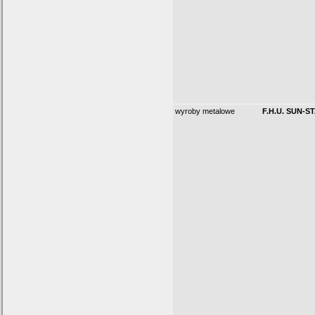
wyroby metalowe
F.H.U. SUN-S