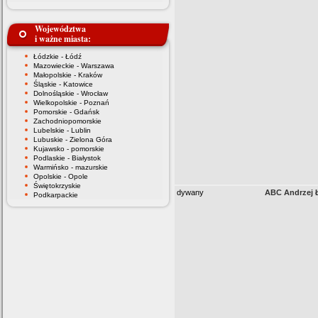
Województwa
i ważne miasta:
Łódzkie - Łódź
Mazowieckie - Warszawa
Małopolskie - Kraków
Śląskie - Katowice
Dolnośląskie - Wrocław
Wielkopolskie - Poznań
Pomorskie - Gdańsk
Zachodniopomorskie
Lubelskie - Lublin
Lubuskie - Zielona Góra
Kujawsko - pomorskie
Podlaskie - Białystok
Warmińsko - mazurskie
Opolskie - Opole
Świętokrzyskie
dywany
ABC Andrzej 
Podkarpackie