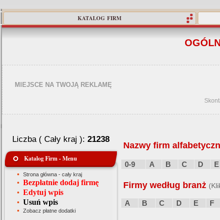
KATALOG FIRM
OGÓLN
MIEJSCE NA TWOJĄ REKLAMĘ
Skont
Liczba ( Cały kraj ):
21238
Nazwy firm alfabetyczn
Katalog Firm - Menu
0-9
A
B
C
D
E
Strona główna - cały kraj
Bezpłatnie dodaj firmę
Firmy według branż
(Kl
Edytuj wpis
Usuń wpis
A
B
C
D
E
F
Zobacz płatne dodatki