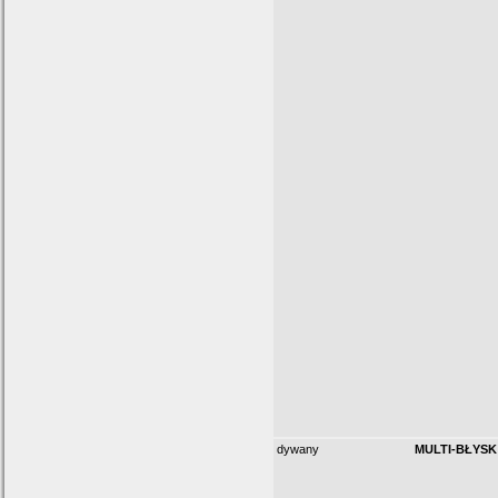
dywany
MULTI-BŁYSK