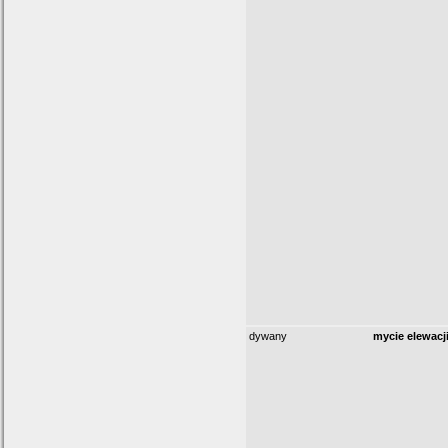
dywany
mycie elewacj