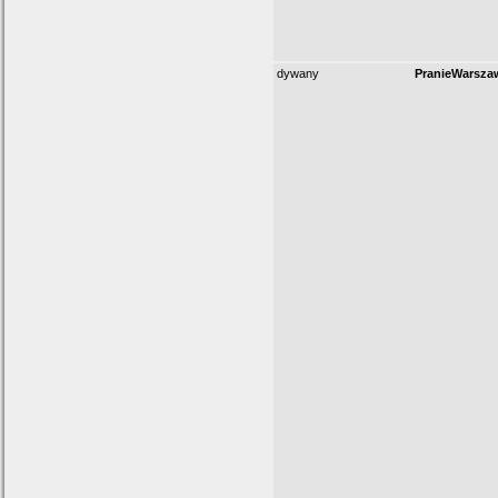
dywany
PranieWarsza