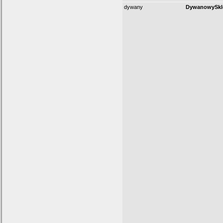
dywany
DywanowySkle