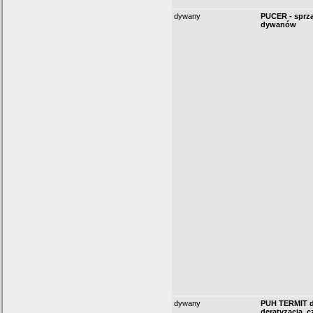
dywany
PUCER - sprzą
dywanów
dywany
PUH TERMIT d
deratyzacja, c