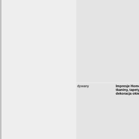
dywany
Impresje Home
tkaniny, tapet
dekoracja oki