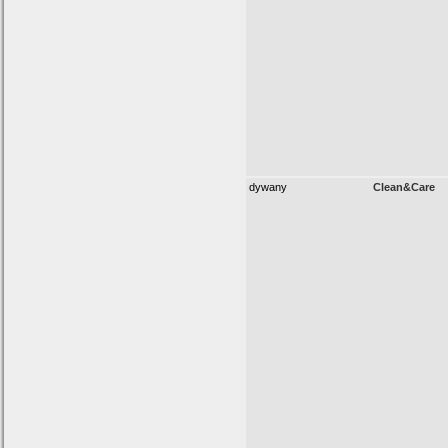
dywany
Clean&Care