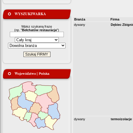
WYSZUKIWARKA
Branża
Firma
dywany
Dębiec Zbigni
Wpisz szukaną frazę
(np. "
Bełchatów restauracja
")
Województwo |
Polska
dywany
termoizolacje