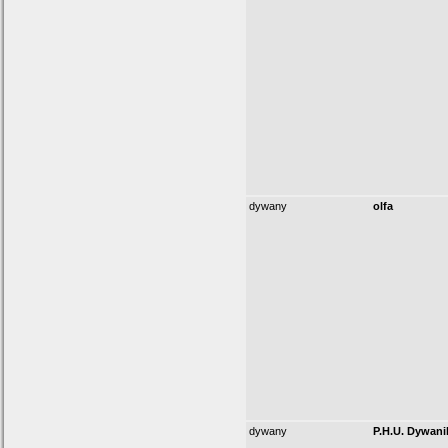
dywany
olfa
dywany
P.H.U. Dywanik