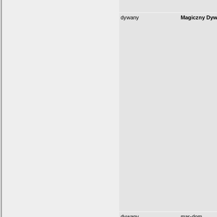
dywany
Magiczny Dy
dywany
mar-dom