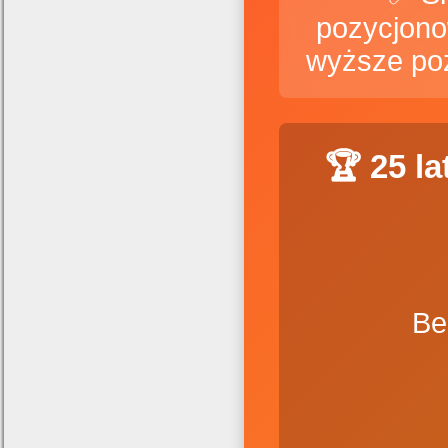
pozycjono
wyższe po
🏆 25 l
Be