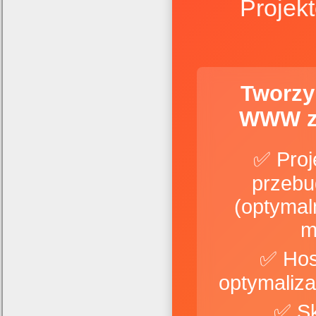
Projek
Tworzy
WWW z
✅ Proj
przebu
(optymal
m
✅ Hos
✅ S