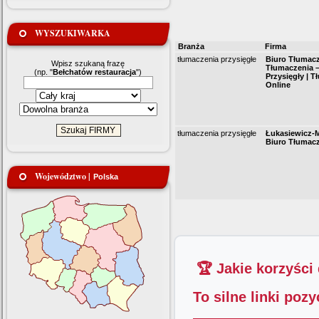
WYSZUKIWARKA
Branża
Firma
tłumaczenia przysięgłe
Biuro Tłumacz
Wpisz szukaną frazę
Tłumaczenia 
(np. "
Bełchatów restauracja
")
Przysięgły | 
Online
tłumaczenia przysięgłe
Łukasiewicz-
Biuro Tłumac
Województwo |
Polska
🏆 Jakie korzyści
To silne linki poz