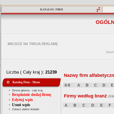
KATALOG FIRM
OGÓLN
MIEJSCE NA TWOJĄ REKLAMĘ
Skont
Liczba ( Cały kraj ):
21239
Nazwy firm alfabetyczn
Katalog Firm - Menu
0-9
A
B
C
D
E
Strona główna - cały kraj
Bezpłatnie dodaj firmę
Firmy według branż
(Kl
Edytuj wpis
Usuń wpis
A
B
C
D
E
F
Zobacz płatne dodatki