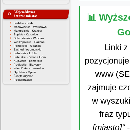
Województwa
📊 Wyższ
i ważne miasta:
Łódzkie - Łódź
Mazowieckie - Warszawa
Go
Małopolskie - Kraków
Śląskie - Katowice
Dolnośląskie - Wrocław
Wielkopolskie - Poznań
Linki 
Pomorskie - Gdańsk
Zachodniopomorskie
Lubelskie - Lublin
Lubuskie - Zielona Góra
pozycjonuje
Kujawsko - pomorskie
Podlaskie - Białystok
Warmińsko - mazurskie
www (SEO
Opolskie - Opole
Świętokrzyskie
Podkarpackie
zajmuje cz
w wyszuki
fraz ty
[miasto]"
-