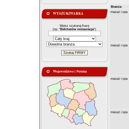
Branża
masaż i spa
WYSZUKIWARKA
Wpisz szukaną frazę
(np. "
Bełchatów restauracja
")
masaż i spa
Województwo |
Polska
masaż i spa
masaż i spa