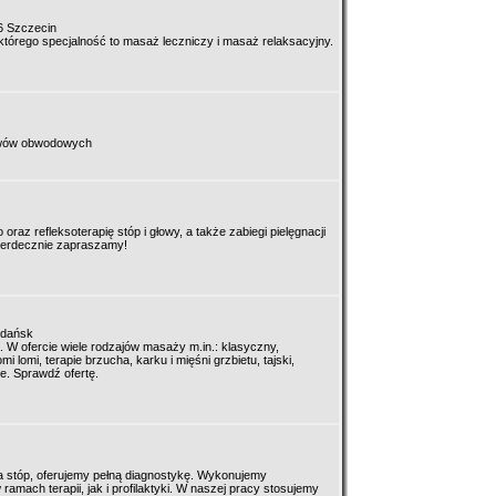
6 Szczecin
tórego specjalność to masaż leczniczy i masaż relaksacyjny.
tawów obwodowych
raz refleksoterapię stóp i głowy, a także zabiegi pielęgnacji
erdecznie zapraszamy!
Gdańsk
. W ofercie wiele rodzajów masaży m.in.: klasyczny,
i lomi, terapie brzucha, karku i mięśni grzbietu, tajski,
e. Sprawdź ofertę.
a stóp, oferujemy pełną diagnostykę. Wykonujemy
amach terapii, jak i profilaktyki. W naszej pracy stosujemy