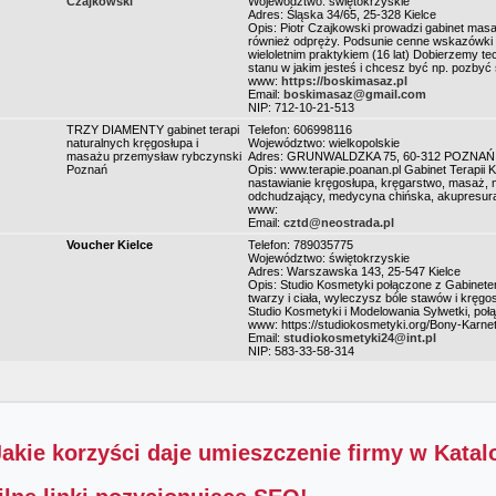
Czajkowski
Województwo: świętokrzyskie
Adres: Śląska 34/65, 25-328 Kielce
Opis: Piotr Czajkowski prowadzi gabinet masaż
również odpręży. Podsunie cenne wskazówki d
wieloletnim praktykiem (16 lat) Dobierzemy te
stanu w jakim jesteś i chcesz być np. pozbyć 
www:
https://boskimasaz.pl
Email:
boskimasaz@gmail.com
NIP: 712-10-21-513
TRZY DIAMENTY gabinet terapi
Telefon: 606998116
naturalnych kręgosłupa i
Województwo: wielkopolskie
masażu przemysław rybczynski
Adres: GRUNWALDZKA 75, 60-312 POZNAŃ
Poznań
Opis: www.terapie.poanan.pl Gabinet Terapi
nastawianie kręgosłupa, kręgarstwo, masaż,
odchudzający, medycyna chińska, akupresura, o
www:
Email:
cztd@neostrada.pl
Voucher Kielce
Telefon: 789035775
Województwo: świętokrzyskie
Adres: Warszawska 143, 25-547 Kielce
Opis: Studio Kosmetyki połączone z Gabinete
twarzy i ciała, wyleczysz bóle stawów i kręg
Studio Kosmetyki i Modelowania Sylwetki, poł
www: https://studiokosmetyki.org/Bony-Karne
Email:
studiokosmetyki24@int.pl
NIP: 583-33-58-314
Jakie korzyści daje umieszczenie firmy w Kata