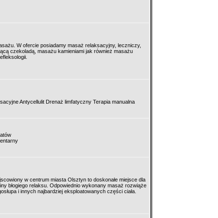
sażu. W ofercie posiadamy masaż relaksacyjny, leczniczy,
rącą czekoladą, masażu kamieniami jak również masażu
fleksologii.
cyjne Antycellulit Drenaż limfatyczny Terapia manualna
hatów
entarny
scowiony w centrum miasta Olsztyn to doskonałe miejsce dla
rainy błogiego relaksu. Odpowiednio wykonany masaż rozwiąże
osłupa i innych najbardziej eksploatowanych części ciała.