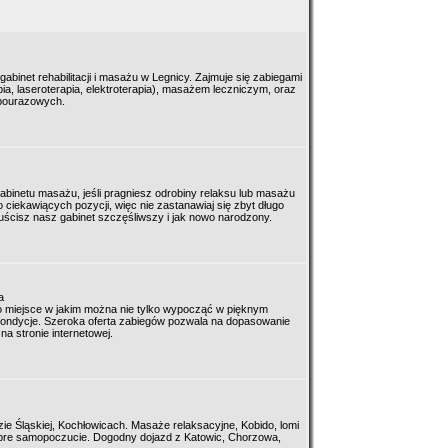
abinet rehabilitacji i masażu w Legnicy. Zajmuje się zabiegami
apia, laseroterapia, elektroterapia), masażem leczniczym, oraz
 pourazowych.
gabinetu masażu, jeśli pragniesz odrobiny relaksu lub masażu
 ciekawiących pozycji, więc nie zastanawiaj się zbyt długo
ścisz nasz gabinet szczęśliwszy i jak nowo narodzony.
a
 to miejsce w jakim można nie tylko wypocząć w pięknym
 kondycje. Szeroka oferta zabiegów pozwala na dopasowanie
na stronie internetowej.
e Śląskiej, Kochłowicach. Masaże relaksacyjne, Kobido, lomi
dobre samopoczucie. Dogodny dojazd z Katowic, Chorzowa,