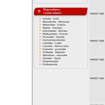
Województwa
i ważne miasta:
masaż i spa
Łódzkie - Łódź
Mazowieckie - Warszawa
Małopolskie - Kraków
Śląskie - Katowice
Dolnośląskie - Wrocław
Wielkopolskie - Poznań
Pomorskie - Gdańsk
Zachodniopomorskie
masaż i spa
Lubelskie - Lublin
Lubuskie - Zielona Góra
Kujawsko - pomorskie
Podlaskie - Białystok
Warmińsko - mazurskie
Opolskie - Opole
masaż i spa
Świętokrzyskie
Podkarpackie
masaż i spa