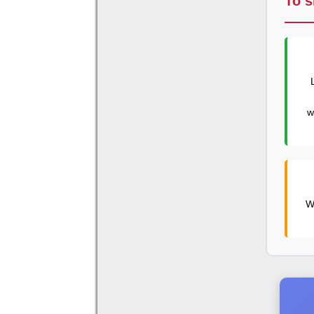
To s
w
W