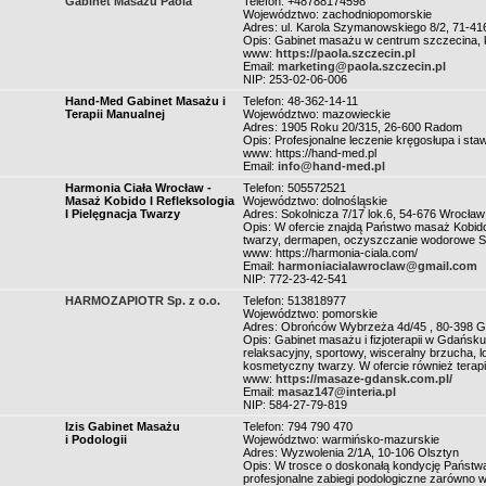
Gabinet Masażu Paola
Telefon: +48788174598
Województwo: zachodniopomorskie
Adres: ul. Karola Szymanowskiego 8/2, 71-41
Opis: Gabinet masażu w centrum szczecina, k
www:
https://paola.szczecin.pl
Email:
marketing@paola.szczecin.pl
NIP: 253-02-06-006
Hand-Med Gabinet Masażu i
Telefon: 48-362-14-11
Terapii Manualnej
Województwo: mazowieckie
Adres: 1905 Roku 20/315, 26-600 Radom
Opis: Profesjonalne leczenie kręgosłupa i s
www: https://hand-med.pl
Email:
info@hand-med.pl
Harmonia Ciała Wrocław -
Telefon: 505572521
Masaż Kobido I Refleksologia
Województwo: dolnośląskie
I Pielęgnacja Twarzy
Adres: Sokolnicza 7/17 lok.6, 54-676 Wrocław
Opis: W ofercie znajdą Państwo masaż Kobido o
twarzy, dermapen, oczyszczanie wodorowe S
www: https://harmonia-ciala.com/
Email:
harmoniacialawroclaw@gmail.com
NIP: 772-23-42-541
HARMOZAPIOTR Sp. z o.o.
Telefon: 513818977
Województwo: pomorskie
Adres: Obrońców Wybrzeża 4d/45 , 80-398 
Opis: Gabinet masażu i fizjoterapii w Gdańsku
relaksacyjny, sportowy, wisceralny brzucha, lom
kosmetyczny twarzy. W ofercie również terapi
www:
https://masaze-gdansk.com.pl/
Email:
masaz147@interia.pl
NIP: 584-27-79-819
Izis Gabinet Masażu
Telefon: 794 790 470
i Podologii
Województwo: warmińsko-mazurskie
Adres: Wyzwolenia 2/1A, 10-106 Olsztyn
Opis: W trosce o doskonałą kondycję Państw
profesjonalne zabiegi podologiczne zarówno w r