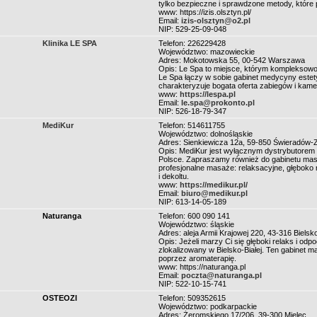
tylko bezpieczne i sprawdzone metody, które
www: https://izis.olsztyn.pl/
Email:
izis-olsztyn@o2.pl
NIP: 529-25-09-048
Klinika LE SPA
Telefon: 226229428
Województwo: mazowieckie
Adres: Mokotowska 55, 00-542 Warszawa
Opis: Le Spa to miejsce, którym kompleksow
Le Spa łączy w sobie gabinet medycyny estet
charakteryzuje bogata oferta zabiegów i kamer
www:
https://lespa.pl
Email:
le.spa@prokonto.pl
NIP: 526-18-79-347
MediKur
Telefon: 514611755
Województwo: dolnośląskie
Adres: Sienkiewicza 12a, 59-850 Świeradów-Z
Opis: MediKur jest wyłącznym dystrybutor
Polsce. Zapraszamy również do gabinetu masa
profesjonalne masaże: relaksacyjne, głęboko r
i dekoltu.
www:
https://medikur.pl/
Email:
biuro@medikur.pl
NIP: 613-14-05-189
Naturanga
Telefon: 600 090 141
Województwo: śląskie
Adres: aleja Armii Krajowej 220, 43-316 Bielsko
Opis: Jeżeli marzy Ci się głęboki relaks i odp
zlokalizowany w Bielsko-Białej. Ten gabinet mas
poprzez aromaterapię.
www: https://naturanga.pl
Email:
poczta@naturanga.pl
NIP: 522-10-15-741
OSTEOZI
Telefon: 509352615
Województwo: podkarpackie
Adres: Żeromskiego 17/206, 39-300 Mielec