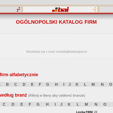
OGÓLNOPOLSKI KATALOG FIRM
Skontaktuj się z nami: kontakt@katalogbai.pl
irm alfabetycznie
A
B
C
D
E
F
G
H
I
J
K
L
M
N
O
według branż
(Kliknij w literę aby odsłonić branże)
C
D
E
F
G
H
I
J
K
L
M
N
O
Liczba FIRM
: 23