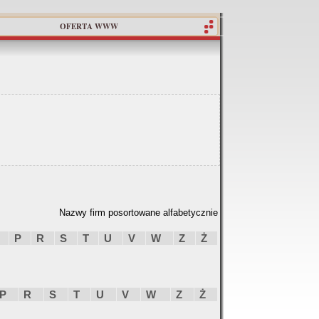
OFERTA WWW
Nazwy firm posortowane alfabetycznie
P
R
S
T
U
V
W
Z
Ż
P
R
S
T
U
V
W
Z
Ż