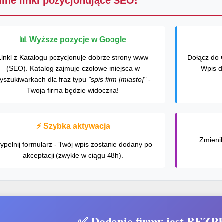
ilne linki pozycjonujące SEO!
📊 Wyższe pozycje w Google
Linki z Katalogu pozycjonuje dobrze strony www
Dołącz do 
(SEO). Katalog zajmuje czołowe miejsca w
Wpis d
yszukiwarkach dla fraz typu
"spis firm [miasto]"
-
Twoja firma będzie widoczna!
⚡ Szybka aktywacja
Zmieni
ypełnij formularz - Twój wpis zostanie dodany po
akceptacji (zwykle w ciągu 48h).
✅ Dodanie firmy jest BEZ