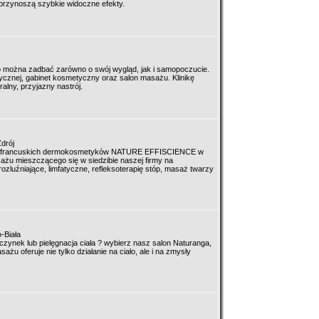
 przynoszą szybkie widoczne efekty.
o można zadbać zarówno o swój wygląd, jak i samopoczucie.
ycznej, gabinet kosmetyczny oraz salon masażu. Klinikę
alny, przyjazny nastrój.
drój
em francuskich dermokosmetyków NATURE EFFISCIENCE w
żu mieszczącego się w siedzibie naszej firmy na
ozluźniające, limfatyczne, refleksoterapię stóp, masaż twarzy
-Biała
oczynek lub pielęgnacja ciała ? wybierz nasz salon Naturanga,
ażu oferuje nie tylko działanie na ciało, ale i na zmysły