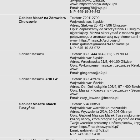
Świętochłowic, Zabrza.
www: https://energia-dotyku.pl/
Email:
wpmg78@wp.pl
NIP: 649-19-34-843
Gabinet Masaż na Zdrowie w
Telefon: 729112799
Chorzowie
Województwo: śląskie
Adres: Stalowa 25, 41 - 506 Chorzów
Opis: Zapraszamy do skorzystania z usług ma
ujędrniający. Można skorzystać z masażu go
połączonego z aromaterapią czy elementami re
www: https://masazNAzdrowie.pl
Email:
gabinet@masazNAzdrowie.pl
NIP: 645-10-83-072
Gabinet Masażu
Telefon: 0695 444 814 (032) 279 90 41
Województwo: śląskie
Adres: Wrocławska 21/5, 44-100 Gliwice
Opis: Wykonujemy masaże : Lecznicze Relaksa
www:
Email:
gingeroo@o2.pl
Gabinet Masażu 'ANIELA'
Telefon: 0695429785
Województwo: łódzkie
Adres: Os. Dolnośląskie 105/4, 97 - 400 Bełc
Opis: Masaż: - Klasyczny - Leczniczy - Segm
www:
Email:
zary_lewand@interia.pl
Gabinet Masażu Marek
Telefon: 534000850
Tuszyński
Województwo: warmińsko-mazurskie
Adres: Wyzwolenia 2/1A, 10-106 Olsztyn
Opis: Gabinet Masażu Marek Tuszyński umiej
każdej osoby, która pragnie się wybrać do k
Twoje wszelkie problemy z bólem pleców, kręg
www: https://marektuszynski.pl/
Email:
gabinetmt@o2.pl
NIP: 743-20-37-410