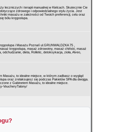
y leczniczych i terapii manualnej w Kielcach. Skutecznie Cie
otyczące zdrowego i odpowiedzialnego stylu życia. Jest
chniki masażu w zależności od Twoich preferencji, celu oraz
się bólu kręgosłupa.
i Kręgosłupa i Masażu Poznań ul.GRUNWALDZKA 75 ,
 masaż kręgosłupa, masaż zdrowotny, masaż chiński, masaż
dchudzanie, dieta, Rolletic, detoksykacja, zioła, Alveo,
m Masażu, to idealne miejsce, w którym zadbasz o wygląd
osłupa oraz zrelaksujesz się podczas Pakietów SPA dla dwojga.
ączone z Gabinetem Masażu, to idealne miejsce.
ty-VoucheryTalony/
logu?