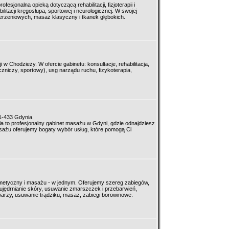
fesjonalna opieką dotyczącą rehabilitacji, fizjoterapii i
ilitacji kręgosłupa, sportowej i neurologicznej. W swojej
derzeniowych, masaż klasyczny i tkanek głębokich.
i w Chodzieży. W ofercie gabinetu: konsultacje, rehabilitacja,
zniczy, sportowy), usg narządu ruchu, fizykoterapia,
1-433 Gdynia
a to profesjonalny gabinet masażu w Gdyni, gdzie odnajdziesz
sażu oferujemy bogaty wybór usług, które pomogą Ci
smetyczny i masażu - w jednym. Oferujemy szereg zabiegów,
, ujędrnianie skóry, usuwanie zmarszczek i przebarwień,
warzy, usuwanie trądziku, masaż, zabiegi borowinowe.