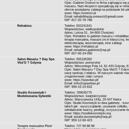
Opis: Gabinet Osteozi to firma zajmująca się pro
masażu. Nasi eksperci specjalizują się w rehab
ofercie posiadamy zabiegi na podstawie fal u
www: https://osteozi.pl
Email:
rehabilitacja.osteozi@gmail.com
NIP: 817-20-78-788
Rehabios
Telefon: 502241641
Województwo: wielkopolskie
Adres: Leśna 51 , 64-800 Chodzież
Opis: Rehabios to gabinet masażu i rehabilitacj
terapia manualna, masaże (m.in klasyczny, lec
elektroterapia, laseroterapia, inne zabiegi.
www: https://rehabios.pl
Email:
rehabios.gabinet@op.pl
NIP: 607-00-24-090
Salon Masażu ? Day Spa
Telefon: 505195350
Vita'O ? Gdynia
Województwo: pomorskie
Adres: Wincentego Pola 14, 81-433 Gdynia, 8
Opis: Salon Masażu ? Day Spa Vita'O ? Gdyni
oazę spokoju i relaksu. W naszym salonie ma
zregenerować ciało i umysł.
www: https://spavitao.pl/
Email:
info@spavitao.pl
NIP: 958-15-23-832
Studio Kosmetyki i
Telefon: 789035775
Modelowania Sylwetki
Województwo: świętokrzyskie
Adres: Warszawska 143a, 25-547 Kielce
Opis: Studio Kosmetyki to dwa gabinety - ko
takich jak : wyszczuplanie, usuwanie cellulitu
odmładzanie twarzy, peelingi, oczyszczanie t
www: https://studiokosmetyki.org
Email:
studio.kosmetyki@wp.pl
NIP: 959-12-60-423
Terapie manualne Piotr
Telefon: 727 99 88 98