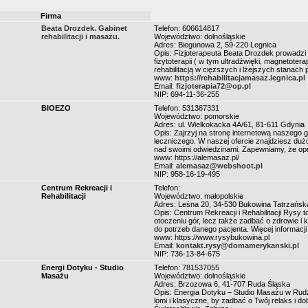
Firma
Beata Drozdek. Gabinet
Telefon: 606614817
rehabilitacji i masażu.
Województwo: dolnośląskie
Adres: Biegunowa 2, 59-220 Legnica
Opis: Fizjoterapeuta Beata Drozdek prowadzi g
fizytoterapii ( w tym ultradźwięki, magnetoter
rehabilitacją w cięższych i lżejszych stanach
www:
https://rehabilitacjamasaz.legnica.pl
Email:
fizjoterapia72@op.pl
NIP: 694-11-36-255
BIOEZO
Telefon: 531387331
Województwo: pomorskie
Adres: ul. Wielkokacka 4A/61, 81-611 Gdynia
Opis: Zajrzyj na stronę internetową naszego 
leczniczego. W naszej ofercie znajdziesz dużo
nad swoimi odwiedzinami. Zapewniamy, że opu
www: https://alemasaz.pl/
Email:
alemasaz@webshoot.pl
NIP: 958-16-19-495
Centrum Rekreacji i
Telefon:
Rehabilitacji
Województwo: małopolskie
Adres: Leśna 20, 34-530 Bukowina Tatrzańsk
Opis: Centrum Rekreacji i Rehabilitacji Rysy
otoczeniu gór, lecz także zadbać o zdrowie i
do potrzeb danego pacjenta. Więcej informacji 
www: https://www.rysybukowina.pl
Email:
kontakt.rysy@domamerykanski.pl
NIP: 736-13-84-675
Energi Dotyku - Studio
Telefon: 781537055
Masażu
Województwo: dolnośląskie
Adres: Brzozowa 6, 41-707 Ruda Śląska
Opis: Energia Dotyku – Studio Masażu w Rudzi
lomi i klasyczne, by zadbać o Twój relaks i 