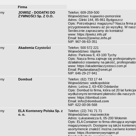
Firma
yny
JOWISZ - DODATKI DO
Telefon: 609-259-500
ŻYWNOŚCI Sp. Z O.O.
Województwo: kujawsko-pomorskie
Adres: Glinki 144, 85-861 Bydgoszcz
Opis: Potrzebujesz magazynu? Nasza firma pe
przygotowania towaru aż po wysyłkę. W naszej
Serdecznie zapraszamy do kontaktu!
www: https://jowisz.info.pl/
Email:
biuro@jowisz.info.pl
NIP: 967-06-63-351
yny
Akademia Czystości
Telefon: 500 572 221
Województwo: śląskie
Adres: Parkowa 9, 43-100 Tychy
Opis: Nasza firma zajmuje się profesjonalnym
działalności stawiamy na jakość, profesjonaliz
www: https://akademiaczystosci.com.pl
Email:
Paulanalana@onet.pl
NIP: 646-29-27-941
yny
Dombud
Telefon: (62) 733 17 44
Województwo: wielkopolskie
Adres: Leśna 2, 63-430 Odolanów
Opis: Dombud to firma, która od 20 lat funk
wydłużonymi terminami płatności dla naszych kl
www: https://dombud.com
Email:
info@dombud.com
NIP: 622-00-06-568
yny
ELA Kontenery Polska Sp. z
Telefon: (22) 741 71 71
o. o.
Województwo: mazowieckie
Adres: Łukasiewicza 6, 05-200 Wołomin
Opis: ELA Container to firma oferująca wynaj
magazynowych. Dostępne są także kontenery b
asortymencie znaleźć można zarówno konten
www: https://kontenerywynajem.pl