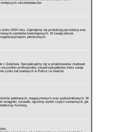
i mniejszych zleceniodawców.
na rynku 2004 roku. Zajmujemy się produkcją,sprzedażą oraz
owych,namiotów kateringowych. W swojej ofercie
organizacji imprez plenerowych.
e z Gdańska. Specjalizujemy się w projektowaniu i budowie
 wszystkim profesjonalny zespół specjalistów, który swoje
iu rynku hal stalowych w Polsce i w świecie.
ór wózków paletowych, magazynowych oraz podnośnikowych. W
 wciągniki, żurawiki, ogromny wybór części zamiennych, jak
taliczną i hurtową.
ński