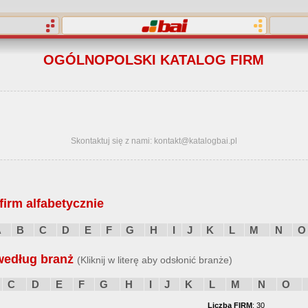
OGÓLNOPOLSKI KATALOG FIRM
Skontaktuj się z nami: kontakt@katalogbai.pl
irm alfabetycznie
A
B
C
D
E
F
G
H
I
J
K
L
M
N
O
według branż
(Kliknij w literę aby odsłonić branże)
C
D
E
F
G
H
I
J
K
L
M
N
O
Liczba FIRM
: 30