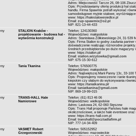
Adres: Miejscowość Tarcze 26, 08-106 Zbuc
Opis: Przedstawiamy ofertę produkcji hal sta
handlu. Firma Spawmix potrafi wykonać równ
samoobsługowe myjnie stalowe, wyróżniające s
www: https://halestalowesiedlce.pl
Email:
zup-spawmix@o2.pl
NIP: 821-13-44-433
yny
STALION Kraków -
Telefon: 124130360
projektowanie - budowa hal -
Województwo: małopolskie
wytwórnia konstrukcji
Adres: Stanisława Żółkiewskiego 24, 31-539 
Opis: Firma Stalion to godny zaufania partner
doświadczenie realizując różnorodne projekty
średnich przedsiębiorstw po duże magazyny i
www: https://stalion.pl/
Email:
stalion.wizytowka@gmail.com
NIP: 675-15-30-612
yny
Tania Tkanina
Telefon: 576500775
Województwo: małopolskie
Adres: Najświętszej Marii Panny 13c, 33-100
Opis: Proponujemy nowoczesne i tanie tkaniny
kiepskim czy słabym do wykonywania również 
www: https://taniatkanina.pl/
Email:
taniatkanina@gmail.com
NIP: 869-19-99-015
yny
TRANS-HALL Hale
Telefon: (61) 813 46 06
Namiotowe
Województwo: wielkopolskie
Adres: Laskowa 24, 62-060 Stęszew
Opis: Trans Hall proponuje Państwu hale mag
okolicznościowe, a także hale eventowe oraz
www: https://trans-hall.com.pl
Email:
transhall@pocztadlafirm.pl
NIP: 777-14-34-409
yny
VASMET Robert
Telefon: 505152952
Grzegorzewski
Województwo: mazowieckie