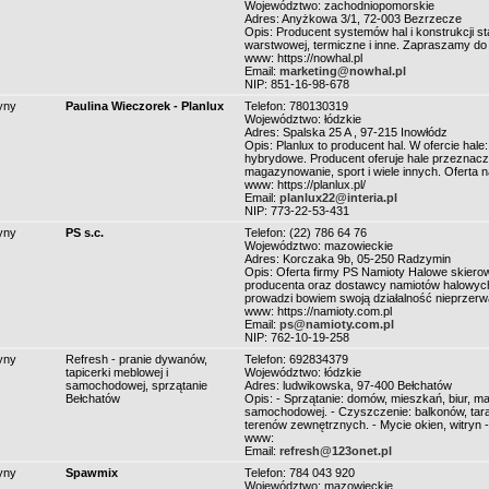
Województwo: zachodniopomorskie
Adres: Anyżkowa 3/1, 72-003 Bezrzecze
Opis: Producent systemów hal i konstrukcji s
warstwowej, termiczne i inne. Zapraszamy do 
www: https://nowhal.pl
Email:
marketing@nowhal.pl
NIP: 851-16-98-678
yny
Paulina Wieczorek - Planlux
Telefon: 780130319
Województwo: łódzkie
Adres: Spalska 25 A , 97-215 Inowłódz
Opis: Planlux to producent hal. W ofercie ha
hybrydowe. Producent oferuje hale przeznaczo
magazynowanie, sport i wiele innych. Oferta 
www: https://planlux.pl/
Email:
planlux22@interia.pl
NIP: 773-22-53-431
yny
PS s.c.
Telefon: (22) 786 64 76
Województwo: mazowieckie
Adres: Korczaka 9b, 05-250 Radzymin
Opis: Oferta firmy PS Namioty Halowe skiero
producenta oraz dostawcy namiotów halowych.
prowadzi bowiem swoją działalność nieprzerw
www: https://namioty.com.pl
Email:
ps@namioty.com.pl
NIP: 762-10-19-258
yny
Refresh - pranie dywanów,
Telefon: 692834379
tapicerki meblowej i
Województwo: łódzkie
samochodowej, sprzątanie
Adres: ludwikowska, 97-400 Bełchatów
Bełchatów
Opis: - Sprzątanie: domów, mieszkań, biur, ma
samochodowej. - Czyszczenie: balkonów, tara
terenów zewnętrznych. - Mycie okien, witryn -
www:
Email:
refresh@123onet.pl
yny
Spawmix
Telefon: 784 043 920
Województwo: mazowieckie