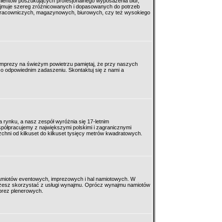
lientów poszukujących profesjonalnego wyposażenia biur,
jmuje szereg zróżnicowanych i dopasowanych do potrzeb
pracowniczych, magazynowych, biurowych, czy też wysokiego
i imprezy na świeżym powietrzu pamiętaj, że przy naszych
 odpowiednim zadaszeniu. Skontaktuj się z nami a
 rynku, a nasz zespół wyróżnia się 17-letnim
ółpracujemy z największymi polskimi i zagranicznymi
zchni od kilkuset do kilkuset tysięcy metrów kwadratowych.
miotów eventowych, imprezowych i hal namiotowych. W
ożesz skorzystać z usługi wynajmu. Oprócz wynajmu namiotów
prez plenerowych.