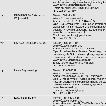
zrealizowanych projektów dla większych, jak 
www:
https://konstruktor.info.pl
Email:
biuro@KONSTRUKTOR.info.pl
NIP: 924-16-03-360
yny
KUDU POLSKA Grzegorz
Telefon: 606444410
Wojewódzki
Województwo: małopolskie
Adres: Jeziorko 1, 31-987 KRAKÓW
Opis: Krakowska firma Kudu Polska istnieje 
wynajmem hal namiotowych,namiotów magazyn
posiadamy,również akcesoria niezbędne przy 
www:
https://sezonmax.pl
Email:
halenamioty@gmail.com
NIP: 945-19-53-155
yny
LARGO HALE SP. Z O. O.
Telefon: 58 550 70 19
Województwo: pomorskie
Adres: Azaliowa 17, 80-177 Gdańsk
Opis: Przedstawiamy Państwu firmę Largo Hal
hal stalowych. Sukces Naszej Firmy to przede
kwalifikacje zdobywał uczestnicząc w budowan
www:
https://largohale.com.pl/
Email:
largohale.com.pl1@onet.pl
NIP: 584-26-66-015
yny
Lema Engineering
Telefon: 22 6388031
Województwo: mazowieckie
Adres: Przejazdowa 25, 05-800 Pruszków
Opis: Lema to firma oferująca szeroki wyb
naszym asortymencie odnaleźć można ponadto
również wiele innych. Prowadzimy sprzedaż de
www:
lema-wozki.pl
Email:
wozki_lema@op.pl
NIP: 522-26-10-782
yny
LOG-SYSTEM s.c.
Telefon: (58) 682 39 19
Województwo: pomorskie
Adres: Grunwaldzka 62, 83-000 Pruszcz Gda