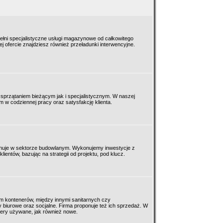
łni specjalistyczne usługi magazynowe od całkowitego
 ofercie znajdziesz również przeładunki interwencyjne.
 sprzątaniem bieżącym jak i specjalistycznym. W naszej
m w codziennej pracy oraz satysfakcję klienta.
cjonuje w sektorze budowlanym. Wykonujemy inwestycje z
ientów, bazując na strategii od projektu, pod klucz.
em kontenerów, między innymi sanitarnych czy
iurowe oraz socjalne. Firma proponuje też ich sprzedaż. W
ery używane, jak również nowe.