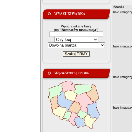
Branża
hale i magaz
WYSZUKIWARKA
Wpisz szukaną frazę
(np. "
Bełchatów restauracja
")
hale i magaz
Województwo |
Polska
hale i magaz
hale i magaz