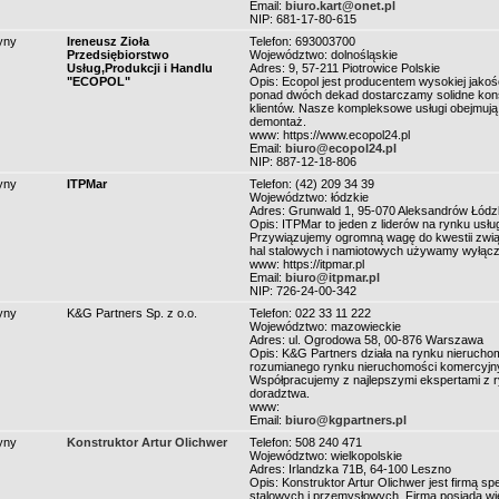
Email:
biuro.kart@onet.pl
NIP: 681-17-80-615
yny
Ireneusz Zioła
Telefon: 693003700
Przedsiębiorstwo
Województwo: dolnośląskie
Usług,Produkcji i Handlu
Adres: 9, 57-211 Piotrowice Polskie
"ECOPOL"
Opis: Ecopol jest producentem wysokiej jak
ponad dwóch dekad dostarczamy solidne kon
klientów. Nasze kompleksowe usługi obejmują 
demontaż.
www: https://www.ecopol24.pl
Email:
biuro@ecopol24.pl
NIP: 887-12-18-806
yny
ITPMar
Telefon: (42) 209 34 39
Województwo: łódzkie
Adres: Grunwald 1, 95-070 Aleksandrów Łódz
Opis: ITPMar to jeden z liderów na rynku usł
Przywiązujemy ogromną wagę do kwestii zwią
hal stalowych i namiotowych używamy wyłączni
www: https://itpmar.pl
Email:
biuro@itpmar.pl
NIP: 726-24-00-342
yny
K&G Partners Sp. z o.o.
Telefon: 022 33 11 222
Województwo: mazowieckie
Adres: ul. Ogrodowa 58, 00-876 Warszawa
Opis: K&G Partners działa na rynku nierucho
rozumianego rynku nieruchomości komercyjnyc
Współpracujemy z najlepszymi ekspertami z r
doradztwa.
www:
Email:
biuro@kgpartners.pl
yny
Konstruktor Artur Olichwer
Telefon: 508 240 471
Województwo: wielkopolskie
Adres: Irlandzka 71B, 64-100 Leszno
Opis: Konstruktor Artur Olichwer jest firmą sp
stalowych i przemysłowych. Firma posiada wie