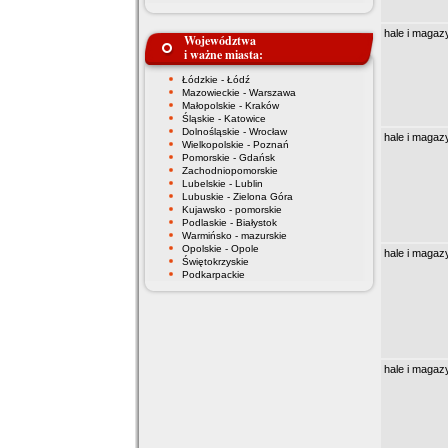
hale i magaz
Województwa
i ważne miasta:
Łódzkie - Łódź
Mazowieckie - Warszawa
Małopolskie - Kraków
Śląskie - Katowice
Dolnośląskie - Wrocław
hale i magaz
Wielkopolskie - Poznań
Pomorskie - Gdańsk
Zachodniopomorskie
Lubelskie - Lublin
Lubuskie - Zielona Góra
Kujawsko - pomorskie
Podlaskie - Białystok
Warmińsko - mazurskie
Opolskie - Opole
hale i magaz
Świętokrzyskie
Podkarpackie
hale i magaz