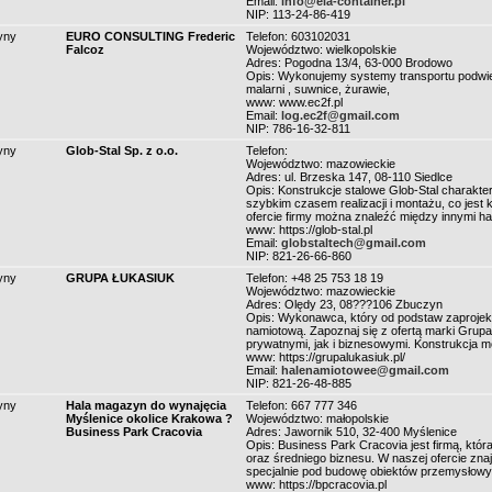
Email:
info@ela-container.pl
NIP: 113-24-86-419
yny
EURO CONSULTING Frederic
Telefon: 603102031
Falcoz
Województwo: wielkopolskie
Adres: Pogodna 13/4, 63-000 Brodowo
Opis: Wykonujemy systemy transportu podwies
malarni , suwnice, żurawie,
www: www.ec2f.pl
Email:
log.ec2f@gmail.com
NIP: 786-16-32-811
yny
Glob-Stal Sp. z o.o.
Telefon:
Województwo: mazowieckie
Adres: ul. Brzeska 147, 08-110 Siedlce
Opis: Konstrukcje stalowe Glob-Stal charaktery
szybkim czasem realizacji i montażu, co jest 
ofercie firmy można znaleźć między innymi h
www: https://glob-stal.pl
Email:
globstaltech@gmail.com
NIP: 821-26-66-860
yny
GRUPA ŁUKASIUK
Telefon: +48 25 753 18 19
Województwo: mazowieckie
Adres: Olędy 23, 08???106 Zbuczyn
Opis: Wykonawca, który od podstaw zaprojekt
namiotową. Zapoznaj się z ofertą marki Grupa
prywatnymi, jak i biznesowymi. Konstrukcja m
www: https://grupalukasiuk.pl/
Email:
halenamiotowee@gmail.com
NIP: 821-26-48-885
yny
Hala magazyn do wynajęcia
Telefon: 667 777 346
Myślenice okolice Krakowa ?
Województwo: małopolskie
Business Park Cracovia
Adres: Jawornik 510, 32-400 Myślenice
Opis: Business Park Cracovia jest firmą, któr
oraz średniego biznesu. W naszej ofercie zna
specjalnie pod budowę obiektów przemysłowy
www: https://bpcracovia.pl