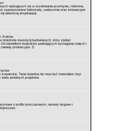
zyn
lowych wpisujących się w oczekiwania przemysłu, rolnictwa,
ież zaawansowane balustrady, zadaszenia oraz innowacyjne
ię łatwością eksploatacji.
M. Kraków
 w dziedzinie inwestycji budowlanych, który zdobył
. Od niewielkich budynków spełniających wymagania małych i
 zakłady produkcyjne. D
 Tarnów
 krawieckie. Tania dzianina nie musi być materiałem zbyt
wielu ambitnych projektów.
azynowe o profilu tymczasowym, namioty targowe i
 imprezowe.