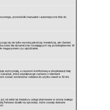
zonego, przenośniki manualne i automatyczne linie do
zują się nie tylko wysoką jakością i trwałością, ale również
kluczowe dla dynamicznie rozwijających się przedsiębiorstw. W
ale magazynowe czy ujeżdżalnie.
uje wytrzymałą, a zarazem komfortową w eksploatacji halę
 Łukasiuk, która współpracuje zarówno z klientami
oże zostać wzniesiona i oddana do użytku nawet w 30 dni.
a już od wielu lat świadczy usługi skierowane w stronę małego
jdą Państwo działki na sprzedaż, które zostały dobrane
ch.