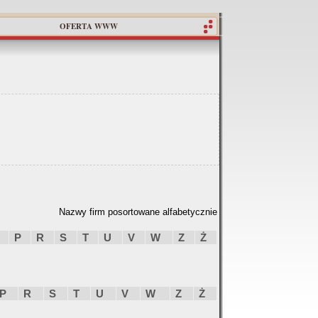
OFERTA WWW
Nazwy firm posortowane alfabetycznie
P
R
S
T
U
V
W
Z
Ż
P
R
S
T
U
V
W
Z
Ż