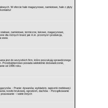
talowych. W ofercie hale magazynowe, namiotowe, hale z płyty
kontaktu!
le: stalowe, namiotowe, termiczne, łukowe, magazynowe,
ne dla różnych branż jak m.in. przemysł i produkcja,
na www.
wana jest do wszystkich firm, które poszukują sprawdzonego
 Przedsiębiorstwo posiada wieloletnie doświadczenie,
anie od 1996 roku.
gazynów. - Pranie: dywanów, wykładzin, tapicerki meblowej i
sów, kostki brukowej, ogrodzeń, dachów. - Porządkowanie
 prasowanie - i wiele innych