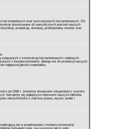
ości hal modułowych oraz tymczasowych hal namiotowych. Od
strukcje dostosowane do specyficznych potrzeb naszych
inżynierię, produkcję, dostawę, profesjonalny montaż oraz
ki
ug związanych z konstrukcją hal namiotowych i stalowych.
zanych z bezpieczeństwem, dlatego też do produkcji naszych
e najlepszej jakości materiałów.
mości od 1998 r. Jesteśmy doradcami i ekspertami z szeroko
h. Kierujemy się najlepszym interesem naszych klientów.
ynku nieruchomości z zakresu prawa, wycen, analiz i
ecjalizującą się w projektowaniu i montażu konstrukcji
loletnie doświadczenie, ma na koncie także setki