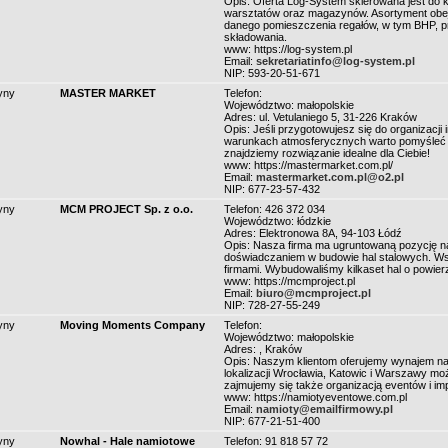
Opis: Oferta Log-System skierowana jest do k
warsztatów oraz magazynów. Asortyment obe
danego pomieszczenia regałów, w tym BHP, 
składowania.
www: https://log-system.pl
Email:
sekretariatinfo@log-system.pl
NIP: 593-20-51-671
yny
MASTER MARKET
Telefon:
Województwo: małopolskie
Adres: ul. Vetulaniego 5, 31-226 Kraków
Opis: Jeśli przygotowujesz się do organizacj
warunkach atmosferycznych warto pomyśleć o
znajdziemy rozwiązanie idealne dla Ciebie!
www: https://mastermarket.com.pl/
Email:
mastermarket.com.pl@o2.pl
NIP: 677-23-57-432
yny
MCM PROJECT Sp. z o.o.
Telefon: 426 372 034
Województwo: łódzkie
Adres: Elektronowa 8A, 94-103 Łódź
Opis: Nasza firma ma ugruntowaną pozycję na
doświadczaniem w budowie hal stalowych. Wsp
firmami. Wybudowaliśmy kilkaset hal o powier
www: https://mcmproject.pl
Email:
biuro@mcmproject.pl
NIP: 728-27-55-249
yny
Moving Moments Company
Telefon:
Województwo: małopolskie
Adres: , Kraków
Opis: Naszym klientom oferujemy wynajem na
lokalizacji Wrocławia, Katowic i Warszawy m
zajmujemy się także organizacją eventów i im
www: https://namiotyeventowe.com.pl
Email:
namioty@emailfirmowy.pl
NIP: 677-21-51-400
yny
Nowhal - Hale namiotowe
Telefon: 91 818 57 72