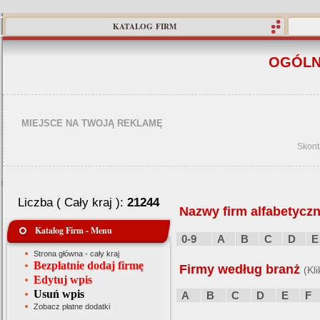
KATALOG FIRM
OGÓLN
MIEJSCE NA TWOJĄ REKLAMĘ
Skont
Liczba ( Cały kraj ):
21244
Nazwy firm alfabetyczn
Katalog Firm - Menu
0-9
A
B
C
D
E
Strona główna - cały kraj
Bezpłatnie dodaj firmę
Firmy według branż
(Kl
Edytuj wpis
Usuń wpis
A
B
C
D
E
F
Zobacz płatne dodatki