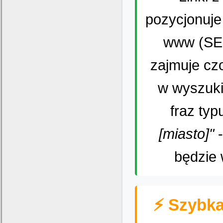
pozycjonuje
www (SEO
zajmuje cz
w wyszuki
fraz ty
[miasto]"
-
będzie 
⚡ Szybka