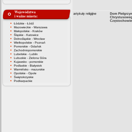
Województwa
artykuły religijne
Dom Pielgrzy
i ważne miasta:
Chrystusowe
Częstochowie
Łódzkie - Łódź
Mazowieckie - Warszawa
Małopolskie - Kraków
Śląskie - Katowice
Dolnośląskie - Wrocław
Wielkopolskie - Poznań
Pomorskie - Gdańsk
Zachodniopomorskie
Lubelskie - Lublin
Lubuskie - Zielona Góra
Kujawsko - pomorskie
Podlaskie - Białystok
Warmińsko - mazurskie
Opolskie - Opole
Świętokrzyskie
Podkarpackie