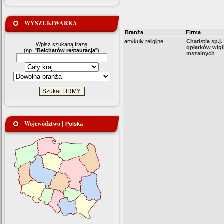
WYSZUKIWARKA
Branża
Firma
artykuły religijne
Charistia sp.j.
Wpisz szukaną frazę
opłatków wigil
(np. "
Bełchatów restauracja
")
mszalnych
Województwo |
Polska