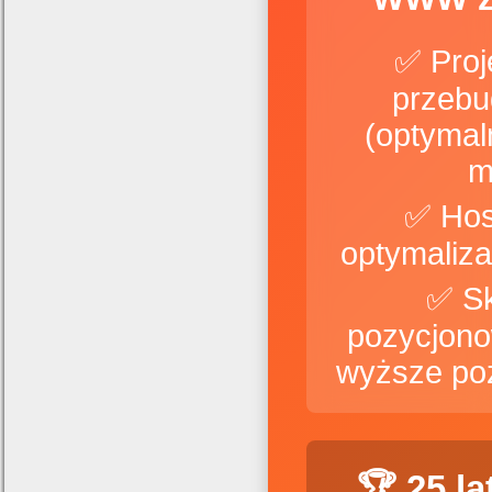
✅ Proj
przebu
(optymal
m
✅ Hos
✅ S
pozycjono
wyższe po
🏆 25 l