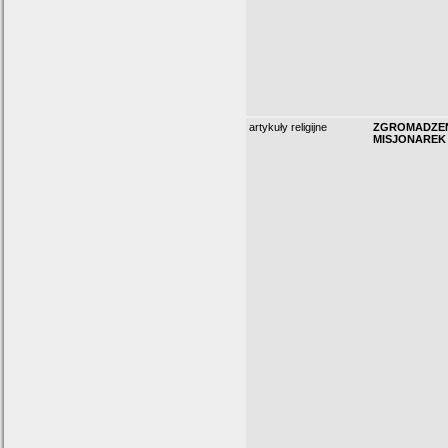
artykuły religijne
ZGROMADZEN
MISJONAREK