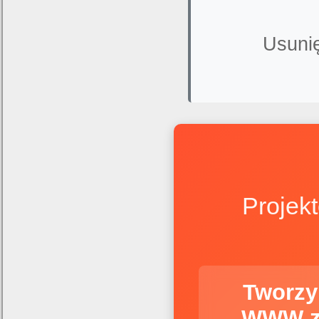
Usunię
Projek
Tworzy
WWW z