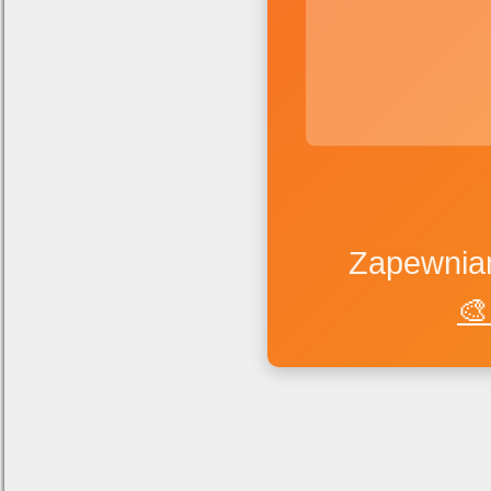
Zapewniam
🎨