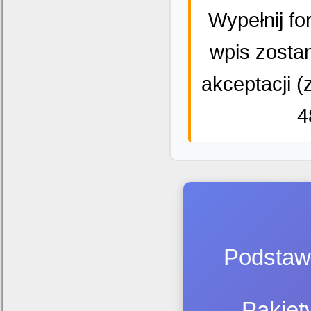
Wypełnij fo
wpis zosta
akceptacji (
4
Podstawo
Pakiet