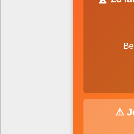
Be
⚠️ 