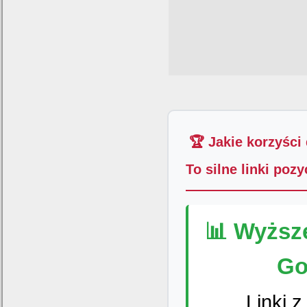
🏆 Jakie korzyści
To silne linki poz
📊 Wyższ
Go
Linki 