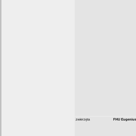
zwierzęta
FHU Eugenius