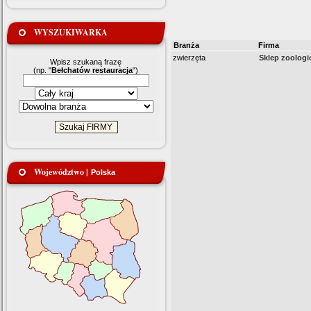
WYSZUKIWARKA
Branża
Firma
zwierzęta
Sklep zoologi
Wpisz szukaną frazę
(np. "
Bełchatów restauracja
")
Województwo |
Polska