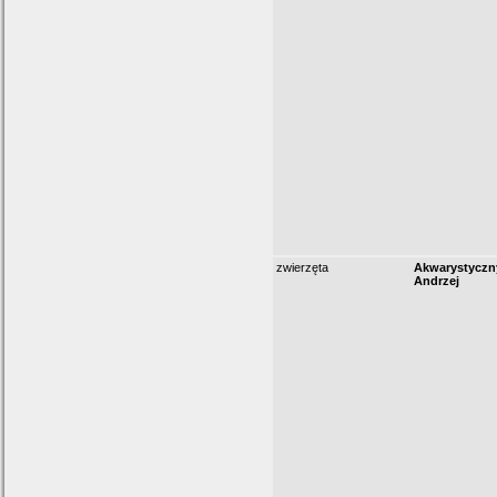
zwierzęta
Akwarystyczn
Andrzej