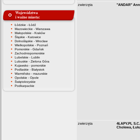
zwierzęta
"ANDAR" Ann
Województwa
i ważne miasta:
Łódzkie - Łódź
Mazowieckie - Warszawa
Małopolskie - Kraków
Śląskie - Katowice
Dolnośląskie - Wrocław
Wielkopolskie - Poznań
Pomorskie - Gdańsk
Zachodniopomorskie
Lubelskie - Lublin
Lubuskie - Zielona Góra
Kujawsko - pomorskie
Podlaskie - Białystok
Warmińsko - mazurskie
Opolskie - Opole
Świętokrzyskie
Podkarpackie
zwierzęta
4ŁAPY.PL S.C.
Cholewa, Łuk