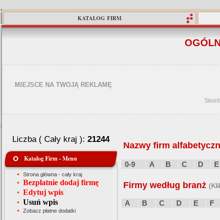
KATALOG FIRM
OGÓLN
MIEJSCE NA TWOJĄ REKLAMĘ
Skont
Liczba ( Cały kraj ):
21244
Nazwy firm alfabetyczn
Katalog Firm - Menu
0-9
A
B
C
D
E
Strona główna - cały kraj
Bezpłatnie dodaj firmę
Firmy według branż
(Kl
Edytuj wpis
Usuń wpis
A
B
C
D
E
F
Zobacz płatne dodatki