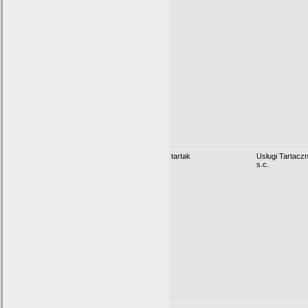
tartak
Usługi Tartacz
s.c.