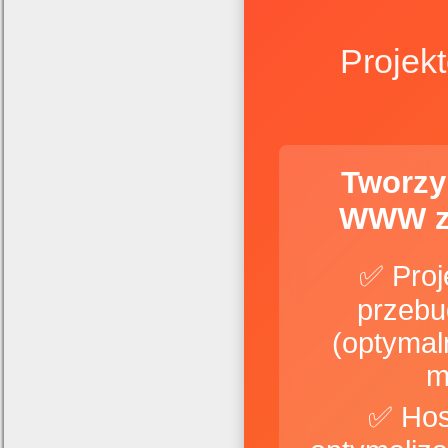
Projek
Tworzy
WWW z
✅ Proj
przebu
(optymal
m
✅ Hos