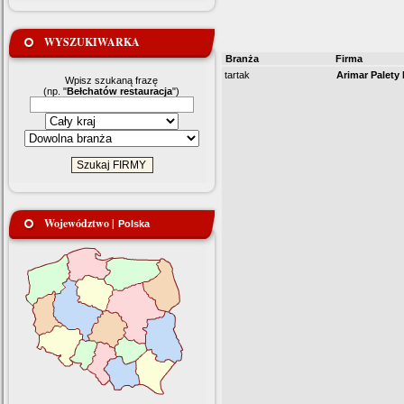
WYSZUKIWARKA
Branża
Firma
tartak
Arimar Palety
Wpisz szukaną frazę
(np. "
Bełchatów restauracja
")
Województwo |
Polska