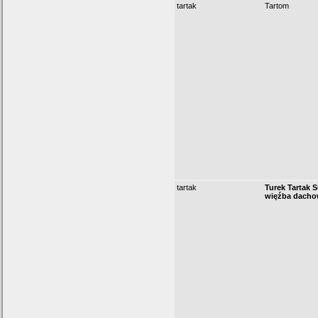
tartak
Tartom
tartak
Turek Tartak 
więźba dach