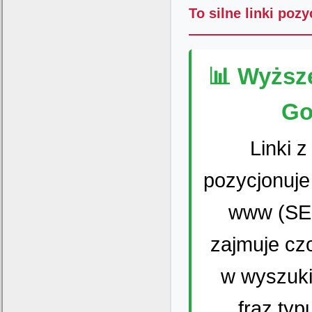
To silne linki poz
📊 Wyższ
Go
Linki 
pozycjonuje
www (SEO
zajmuje cz
w wyszuki
fraz ty