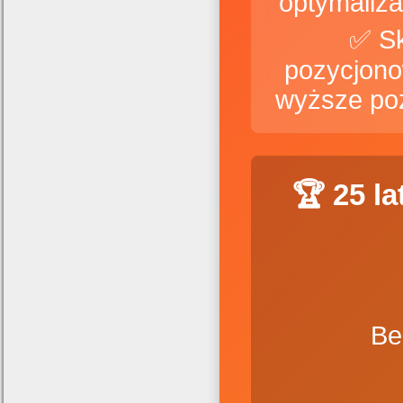
✅ S
pozycjono
wyższe po
🏆 25 l
Be