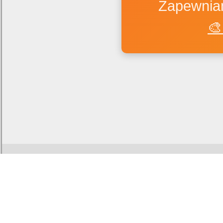
Zapewniam
🎨