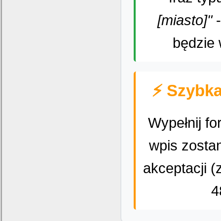
[miasto]"
-
będzie 
⚡ Szybka
Wypełnij fo
wpis zosta
akceptacji (
4