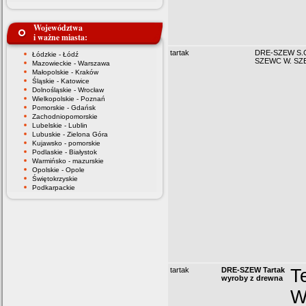
Województwa
i ważne miasta:
tartak
DRE-SZEW S.C
Łódzkie - Łódź
SZEWC W. SZ
Mazowieckie - Warszawa
Małopolskie - Kraków
Śląskie - Katowice
Dolnośląskie - Wrocław
Wielkopolskie - Poznań
Pomorskie - Gdańsk
Zachodniopomorskie
Lubelskie - Lublin
Lubuskie - Zielona Góra
Kujawsko - pomorskie
Podlaskie - Białystok
Warmińsko - mazurskie
Opolskie - Opole
Świętokrzyskie
Podkarpackie
tartak
DRE-SZEW Tartak
T
wyroby z drewna
W