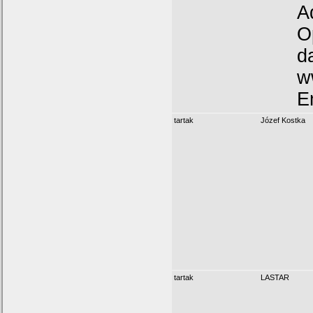
A
O
d
w
E
tartak
Józef Kostka
tartak
LASTAR