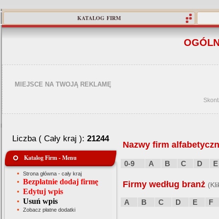
KATALOG FIRM
OGÓLN
MIEJSCE NA TWOJĄ REKLAMĘ
Skont
Liczba ( Cały kraj ):
21244
Nazwy firm alfabetyczn
Katalog Firm - Menu
0-9
A
B
C
D
E
Strona główna - cały kraj
Bezpłatnie dodaj firmę
Firmy według branż
(Kl
Edytuj wpis
Usuń wpis
A
B
C
D
E
F
Zobacz płatne dodatki