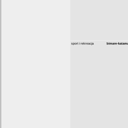
sport i rekreacja
bimare-katam