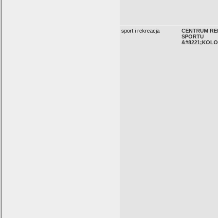
sport i rekreacja
CENTRUM REK
SPORTU
&#8221;KOL