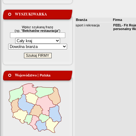
WYSZUKIWARKA
Branża
Firma
sport i rekreacja
FEEL- Fit Roje
Wpisz szukaną frazę
personalny W
(np. "
Bełchatów restauracja
")
Województwo |
Polska