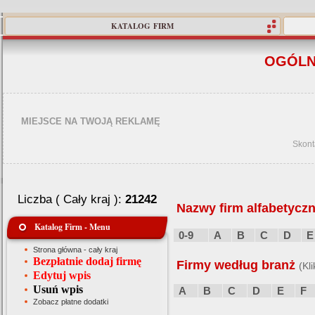
KATALOG FIRM
OGÓLN
MIEJSCE NA TWOJĄ REKLAMĘ
Skont
Liczba ( Cały kraj ):
21242
Nazwy firm alfabetyczn
Katalog Firm - Menu
0-9
A
B
C
D
E
Strona główna - cały kraj
Bezpłatnie dodaj firmę
Firmy według branż
(Kl
Edytuj wpis
Usuń wpis
A
B
C
D
E
F
Zobacz płatne dodatki