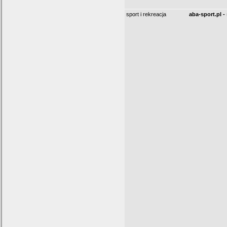
sport i rekreacja
aba-sport.pl -