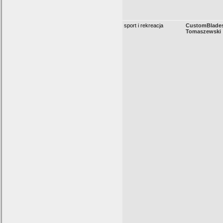
sport i rekreacja
CustomBlades
Tomaszewski