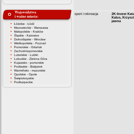
Województwa
sport i rekreacja
2K-Invest Kat
i ważne miasta:
Kalus, Krzysz
jawna
Łódzkie - Łódź
Mazowieckie - Warszawa
Małopolskie - Kraków
Śląskie - Katowice
Dolnośląskie - Wrocław
Wielkopolskie - Poznań
Pomorskie - Gdańsk
Zachodniopomorskie
Lubelskie - Lublin
Lubuskie - Zielona Góra
Kujawsko - pomorskie
Podlaskie - Białystok
Warmińsko - mazurskie
Opolskie - Opole
Świętokrzyskie
Podkarpackie