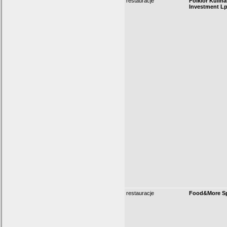
restauracje
Folklor Kulin
Investment Lp
restauracje
Food&More Sp.