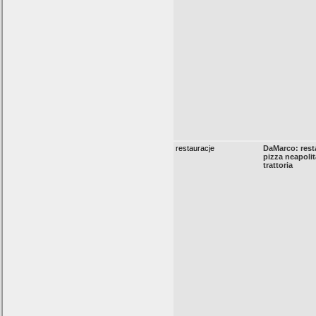
restauracje
DaMarco: rest
pizza neapolit
trattoria