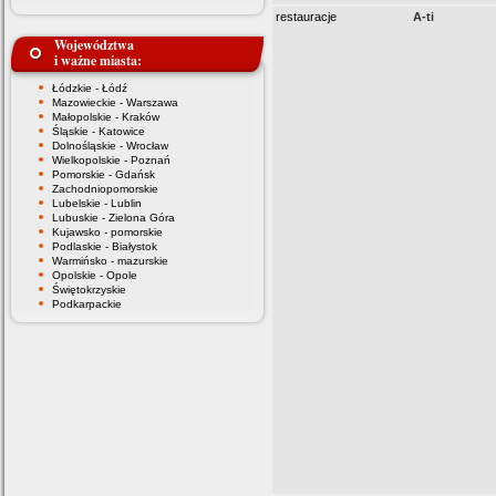
restauracje
A-ti
Województwa
i ważne miasta:
Łódzkie - Łódź
Mazowieckie - Warszawa
Małopolskie - Kraków
Śląskie - Katowice
Dolnośląskie - Wrocław
Wielkopolskie - Poznań
Pomorskie - Gdańsk
Zachodniopomorskie
Lubelskie - Lublin
Lubuskie - Zielona Góra
Kujawsko - pomorskie
Podlaskie - Białystok
Warmińsko - mazurskie
Opolskie - Opole
Świętokrzyskie
Podkarpackie