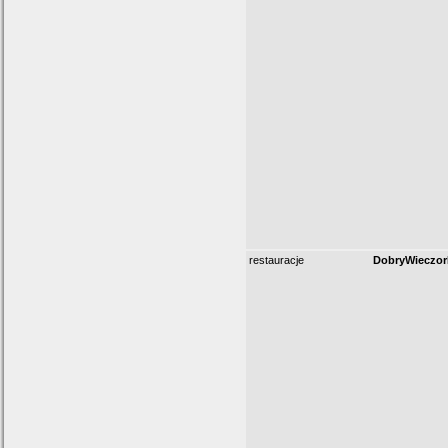
restauracje
DobryWieczor