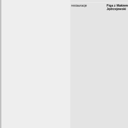
restauracje
Figa z Makie
Jędrzejewski