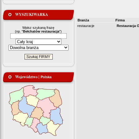
WYSZUKIWARKA
Branża
Firma
restauracje
Restauracja 
Wpisz szukaną frazę
(np. "
Bełchatów restauracja
")
Województwo |
Polska