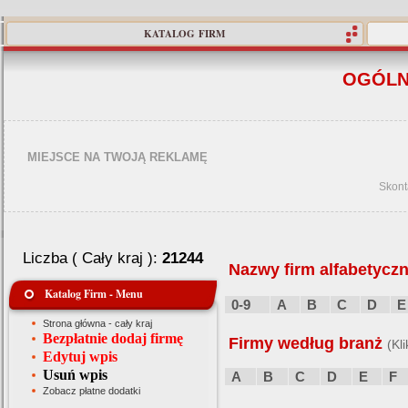
KATALOG FIRM
OGÓLN
MIEJSCE NA TWOJĄ REKLAMĘ
Skont
Liczba ( Cały kraj ):
21244
Nazwy firm alfabetyczn
Katalog Firm - Menu
0-9
A
B
C
D
E
Strona główna - cały kraj
Bezpłatnie dodaj firmę
Firmy według branż
(Kl
Edytuj wpis
Usuń wpis
A
B
C
D
E
F
Zobacz płatne dodatki