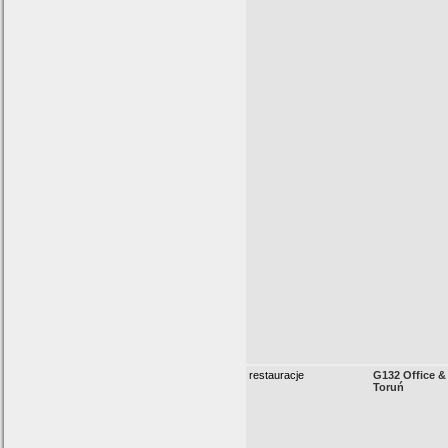
restauracje
G132 Office &
Toruń