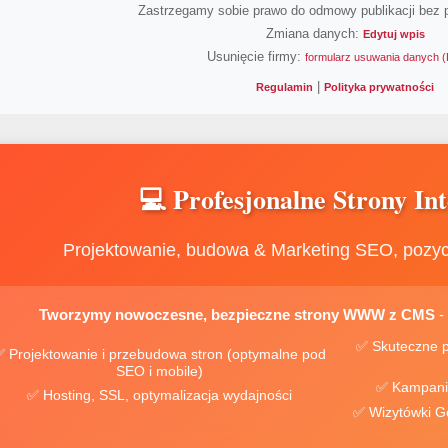
Zastrzegamy sobie prawo do odmowy publikacji bez 
Zmiana danych:
Edytuj wpis
Usunięcie firmy:
formularz usuwania danych
|
Regulamin
Polityka prywatności
💻 Profesjonalne Strony In
Projektowanie, budowa & Marketing SEO, pozy
Tworzymy nowoczesne, bezpieczne strony WWW z CMS
-
✅ Skuteczne pozycj
 Projektowanie i przebudowa stron (optymalne pod
SEO i mobile)
✅ Hosting, SSL, optymalizacja wydajności