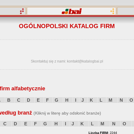
OGÓLNOPOLSKI KATALOG FIRM
Skontaktuj się z nami: kontakt@katalogbai.pl
irm alfabetycznie
A
B
C
D
E
F
G
H
I
J
K
L
M
N
O
według branż
(Kliknij w literę aby odsłonić branże)
C
D
E
F
G
H
I
J
K
L
M
N
O
Liczba FIRM
: 2244