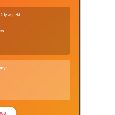
żdy aspekt:
ess
emy:
363