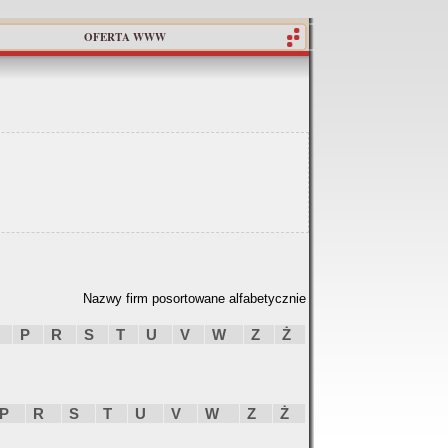
OFERTA WWW
Nazwy firm posortowane alfabetycznie
P
R
S
T
U
V
W
Z
Ż
P
R
S
T
U
V
W
Z
Ż