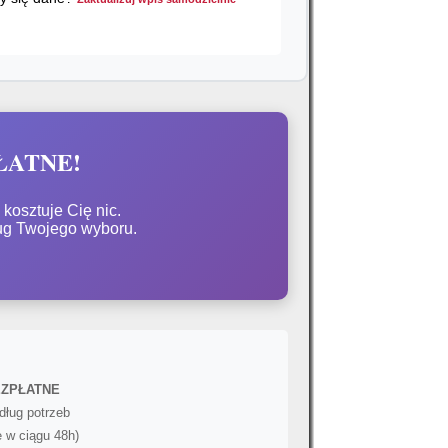
PŁATNE!
kosztuje Cię nic.
ug Twojego wyboru.
BEZPŁATNE
dług potrzeb
 w ciągu 48h)