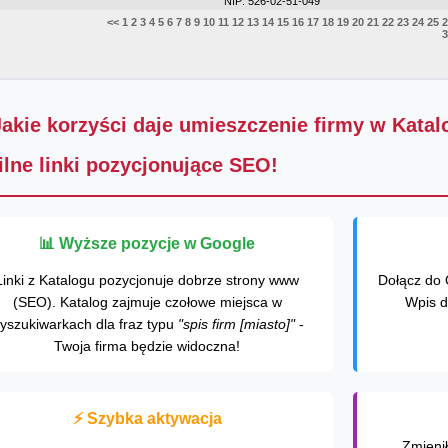
NIP: 526-02-51-049
<<
1
2
3
4
5
6
7
8
9
10
11
12
13
14
15
16
17
18
19
20
21
22
23
24
25
2
3
Jakie korzyści daje umieszczenie firmy w Kata
ilne linki pozycjonujące SEO!
📊 Wyższe pozycje w Google
Linki z Katalogu pozycjonuje dobrze strony www
Dołącz do 
(SEO). Katalog zajmuje czołowe miejsca w
Wpis d
yszukiwarkach dla fraz typu
"spis firm [miasto]"
-
Twoja firma będzie widoczna!
⚡ Szybka aktywacja
Zmieni