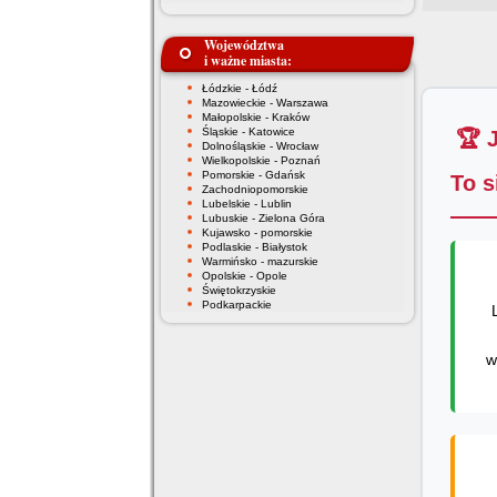
Województwa
i ważne miasta:
Łódzkie - Łódź
Mazowieckie - Warszawa
Małopolskie - Kraków
Śląskie - Katowice
🏆 
Dolnośląskie - Wrocław
Wielkopolskie - Poznań
Pomorskie - Gdańsk
To s
Zachodniopomorskie
Lubelskie - Lublin
Lubuskie - Zielona Góra
Kujawsko - pomorskie
Podlaskie - Białystok
Warmińsko - mazurskie
Opolskie - Opole
Świętokrzyskie
Podkarpackie
w