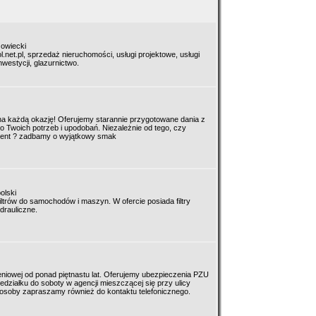
owiecki
.net.pl, sprzedaż nieruchomości, usługi projektowe, usługi
westycji, glazurnictwo.
na każdą okazję! Oferujemy starannie przygotowane dania z
 Twoich potrzeb i upodobań. Niezależnie od tego, czy
event ? zadbamy o wyjątkowy smak
olski
ltrów do samochodów i maszyn. W ofercie posiada filtry
hydrauliczne.
niowej od ponad piętnastu lat. Oferujemy ubezpieczenia PZU
działku do soboty w agencji mieszczącej się przy ulicy
osoby zapraszamy również do kontaktu telefonicznego.