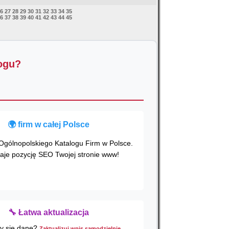
6
27
28
29
30
31
32
33
34
35
6
37
38
39
40
41
42
43
44
45
logu?
🌍
firm w całej Polsce
Ogólnopolskiego Katalogu Firm w Polsce.
aje pozycję SEO Twojej stronie www!
🔧 Łatwa aktualizacja
ły się dane?
Zaktualizuj wpis samodzielnie