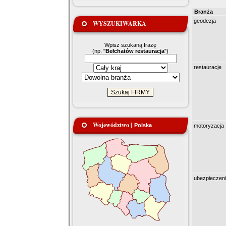
Branża
geodezja
WYSZUKIWARKA
Wpisz szukaną frazę
(np. "
Bełchatów restauracja
")
restauracje
Województwo |
Polska
motoryzacja
ubezpieczen