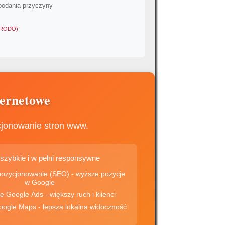
podania przyczyny
 (RODO)
ternetowe
cjonowanie stron www.
 szybkie i w pełni responsywne
onowanie (SEO) - wyższe pozycje
w Google
✅ Kampanie Google Ads - większy ruch i klienci
✅ Wizytówki Google Maps - lepsza lokalna widoczność