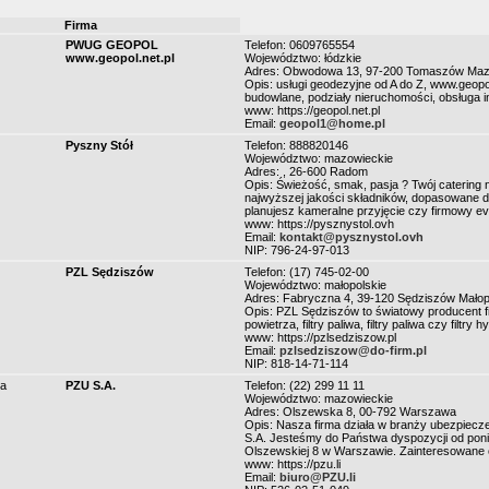
Firma
PWUG GEOPOL
Telefon: 0609765554
www.geopol.net.pl
Województwo: łódzkie
Adres: Obwodowa 13, 97-200 Tomaszów Maz
Opis: usługi geodezyjne od A do Z, www.geopol
budowlane, podziały nieruchomości, obsługa in
www: https://geopol.net.pl
Email:
geopol1@home.pl
Pyszny Stół
Telefon: 888820146
Województwo: mazowieckie
Adres: , 26-600 Radom
Opis: Świeżość, smak, pasja ? Twój catering 
najwyższej jakości składników, dopasowane do
planujesz kameralne przyjęcie czy firmowy 
www: https://pysznystol.ovh
Email:
kontakt@pysznystol.ovh
NIP: 796-24-97-013
PZL Sędziszów
Telefon: (17) 745-02-00
Województwo: małopolskie
Adres: Fabryczna 4, 39-120 Sędziszów Małop
Opis: PZL Sędziszów to światowy producent fi
powietrza, filtry paliwa, filtry paliwa czy filtry 
www: https://pzlsedziszow.pl
Email:
pzlsedziszow@do-firm.pl
NIP: 818-14-71-114
ia
PZU S.A.
Telefon: (22) 299 11 11
Województwo: mazowieckie
Adres: Olszewska 8, 00-792 Warszawa
Opis: Nasza firma działa w branży ubezpiecze
S.A. Jesteśmy do Państwa dyspozycji od ponie
Olszewskiej 8 w Warszawie. Zainteresowane 
www: https://pzu.li
Email:
biuro@PZU.li