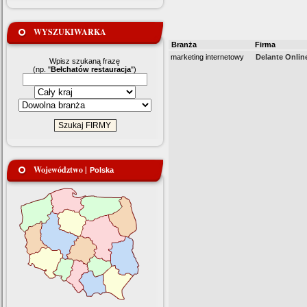
WYSZUKIWARKA
Branża
Firma
marketing internetowy
Delante Onlin
Wpisz szukaną frazę
(np. "
Bełchatów restauracja
")
Województwo |
Polska