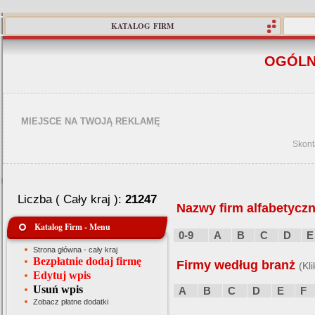
KATALOG FIRM
OGÓLN
MIEJSCE NA TWOJĄ REKLAMĘ
Skont
Liczba ( Cały kraj ):
21247
Nazwy firm alfabetyczn
Katalog Firm - Menu
0-9
A
B
C
D
E
Strona główna - cały kraj
Bezpłatnie dodaj firmę
Firmy według branż
(Kl
Edytuj wpis
Usuń wpis
A
B
C
D
E
F
Zobacz płatne dodatki