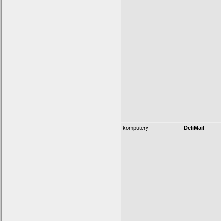
komputery
DeliMail