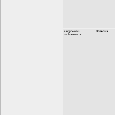
księgowość i
Denarius
rachunkowość