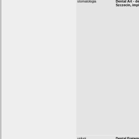
stomatologia
Dental Art - d
Szczecin, imp
usługi
Dental Fratern