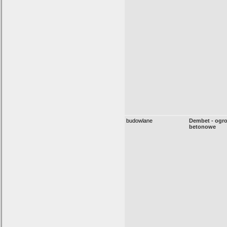
budowlane
Dembet - ogr
betonowe