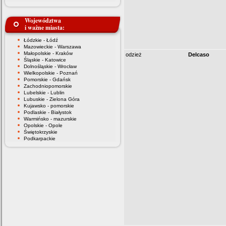
Województwa
i ważne miasta:
Łódzkie - Łódź
Mazowieckie - Warszawa
Małopolskie - Kraków
odzież
Delcaso
Śląskie - Katowice
Dolnośląskie - Wrocław
Wielkopolskie - Poznań
Pomorskie - Gdańsk
Zachodniopomorskie
Lubelskie - Lublin
Lubuskie - Zielona Góra
Kujawsko - pomorskie
Podlaskie - Białystok
Warmińsko - mazurskie
Opolskie - Opole
Świętokrzyskie
Podkarpackie