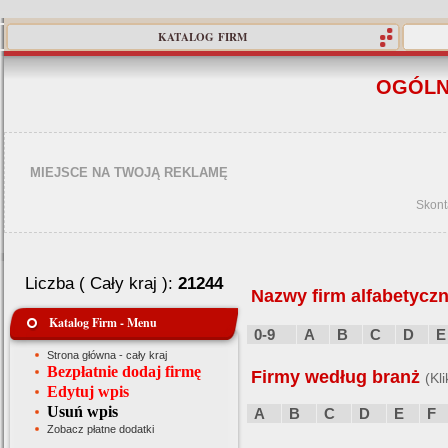
KATALOG FIRM
OGÓLN
MIEJSCE NA TWOJĄ REKLAMĘ
Skont
Liczba ( Cały kraj ):
21244
Nazwy firm alfabetyczn
Katalog Firm - Menu
0-9
A
B
C
D
E
Strona główna - cały kraj
Bezpłatnie dodaj firmę
Firmy według branż
(Kl
Edytuj wpis
Usuń wpis
A
B
C
D
E
F
Zobacz płatne dodatki