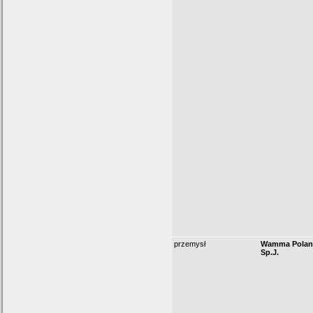
przemysł
Wamma Polan
Sp.J.