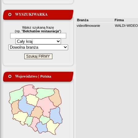
WYSZUKIWARKA
Branża
Firma
videofilmowanie
WALDI-WIDE
Wpisz szukaną frazę
(np. "
Bełchatów restauracja
")
Województwo |
Polska