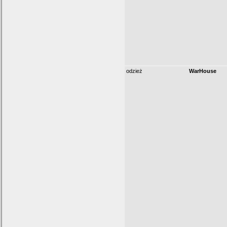
odzież
WarHouse