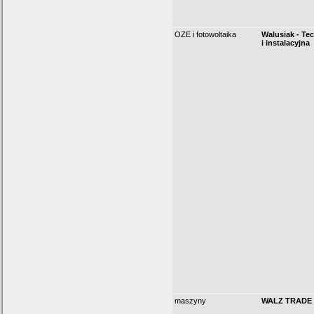
OZE i fotowoltaika
Walusiak - Te
i instalacyjna
maszyny
WALZ TRADE 