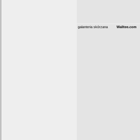
galanteria skórzana
Walltee.com