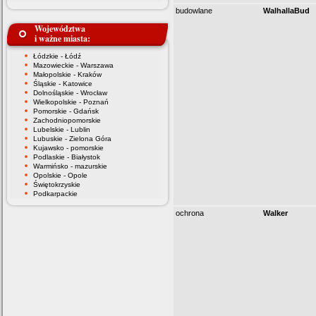
budowlane
WalhallaBud
Województwa
i ważne miasta:
Łódzkie - Łódź
Mazowieckie - Warszawa
Małopolskie - Kraków
Śląskie - Katowice
Dolnośląskie - Wrocław
Wielkopolskie - Poznań
Pomorskie - Gdańsk
Zachodniopomorskie
Lubelskie - Lublin
Lubuskie - Zielona Góra
Kujawsko - pomorskie
Podlaskie - Białystok
Warmińsko - mazurskie
Opolskie - Opole
Świętokrzyskie
Podkarpackie
ochrona
Walker