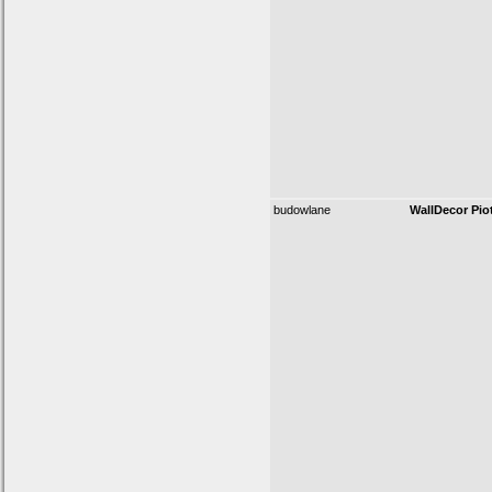
budowlane
WallDecor Pio