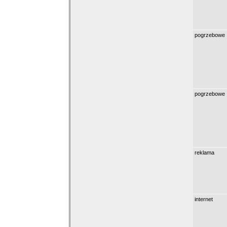
pogrzebowe
pogrzebowe
reklama
internet