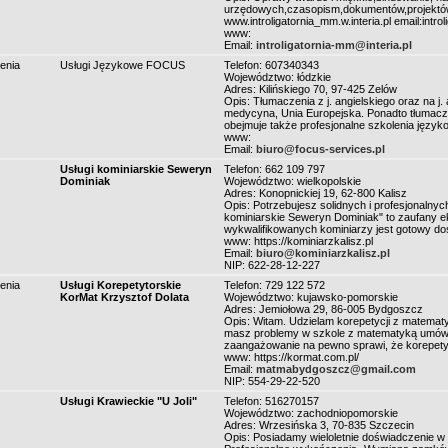
urzędowych,czasopism,dokumentów,projektów
www.introligatornia_mm.w.interia.pl email:intro
www:
Email:
introligatornia-mm@interia.pl
enia
Usługi Językowe FOCUS
Telefon: 607340343
Województwo: łódzkie
Adres: Kilińskiego 70, 97-425 Zelów
Opis: Tłumaczenia z j. angielskiego oraz na j.
medycyna, Unia Europejska. Ponadto tłumaczy
obejmuje także profesjonalne szkolenia języ
www:
Email:
biuro@focus-services.pl
Usługi kominiarskie Seweryn
Telefon: 662 109 797
Dominiak
Województwo: wielkopolskie
Adres: Konopnickiej 19, 62-800 Kalisz
Opis: Potrzebujesz solidnych i profesjonalnych
kominiarskie Seweryn Dominiak" to zaufany e
wykwalifikowanych kominiarzy jest gotowy dos
www: https://kominiarzkalisz.pl
Email:
biuro@kominiarzkalisz.pl
NIP: 622-28-12-227
enia
Usługi Korepetytorskie
Telefon: 729 122 572
KorMat Krzysztof Dolata
Województwo: kujawsko-pomorskie
Adres: Jemiołowa 29, 86-005 Bydgoszcz
Opis: Witam. Udzielam korepetycji z matematy
masz problemy w szkole z matematyką umów s
zaangażowanie na pewno sprawi, że korepetyc
www: https://kormat.com.pl/
Email:
matmabydgoszcz@gmail.com
NIP: 554-29-22-520
Usługi Krawieckie "U Joli"
Telefon: 516270157
Województwo: zachodniopomorskie
Adres: Wrzesińska 3, 70-835 Szczecin
Opis: Posiadamy wieloletnie doświadczenie w d