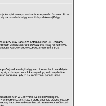
eruje kompleksowe prowadzenie księgowości firmowej. Firma
h się na zasadach księgowości lub podatkowej Księgi
upsku przy ulicy Tadeusza Kotarbińskiego 5/1. Działamy
 klientom usługi z zakresu prowadzenia ksiąg rachunkowe,
obsługa kadrowo-płacowa,obsługa rozliczeń z ZUS.
je profesjonalne usługi księgowe, biura rachunkowe Gdynia,
aj się z ofertą na kompleksową usługę kadrową dla firm,
o zaprasza - pity, zusy, rozliczenia, podatki i inne.
sługach leśnych w Gostyninie. Dzięki doświadczeniu
nych i ogrodniczych. Nasza oferta obejmuje głównie obszary
netową: https://konrad-kazmierczak.framer.website/Gostynin
ite/