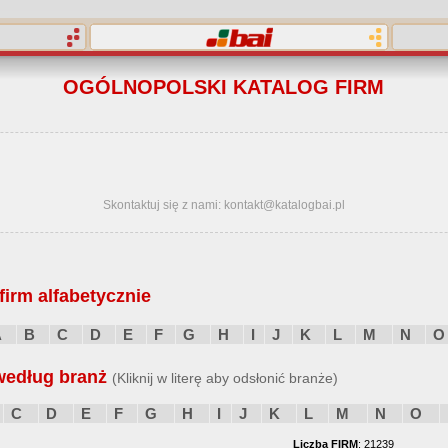
OGÓLNOPOLSKI KATALOG FIRM
Skontaktuj się z nami: kontakt@katalogbai.pl
irm alfabetycznie
A
B
C
D
E
F
G
H
I
J
K
L
M
N
O
według branż
(Kliknij w literę aby odsłonić branże)
C
D
E
F
G
H
I
J
K
L
M
N
O
Liczba FIRM
: 21239