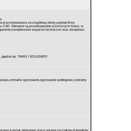
a
.pl przedstawiono szczegółową ofertę polskiej firmy
u CAD. Klientami są przedstawiciele przeróżnych branż, w
zapewnia kompleksowe wsparcie techniczne oraz doradztwo.
, gładzie itp. TANIO I SOLIDNIE!!!
lizacje,centralne ogrzewanie,ogrzewanie podłogowe,centralny
aprawa książek,nietypowe prace,oprawa roczników,dzienników