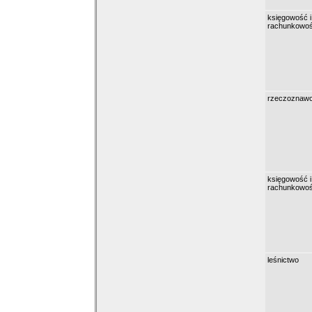
księgowość i
rachunkowo
rzeczoznaw
księgowość i
rachunkowo
leśnictwo