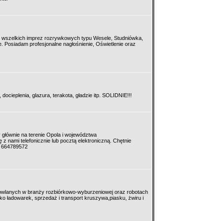
m wszelkich imprez rozrywkowych typu Wesele, Studniówka,
 Posiadam profesjonalne nagłośnienie, Oświetlenie oraz
ocieplenia, glazura, terakota, gładzie itp. SOLIDNIE!!!
 głównie na terenie Opola i województwa
z nami telefonicznie lub pocztą elektroniczną. Chętnie
. 664789572
dowlanych w branży rozbiórkowo-wyburzeniowej oraz robotach
 ładowarek, sprzedaż i transport kruszywa,piasku, żwiru i