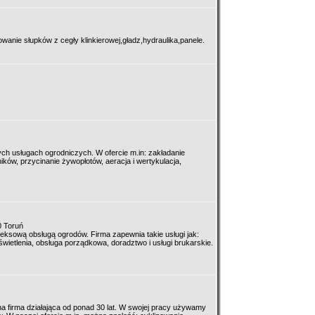
wanie słupków z cegły klinkierowej,gładz,hydraulika,panele.
ch usługach ogrodniczych. W ofercie m.in: zakładanie
ków, przycinanie żywopłotów, aeracja i wertykulacja,
0 Toruń
eksową obsługą ogrodów. Firma zapewnia takie usługi jak:
wietlenia, obsługa porządkowa, doradztwo i usługi brukarskie.
na firma działająca od ponad 30 lat. W swojej pracy używamy