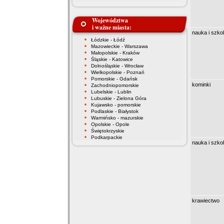
Województwa
i ważne miasta:
nauka i szkol
Łódzkie - Łódź
Mazowieckie - Warszawa
Małopolskie - Kraków
Śląskie - Katowice
Dolnośląskie - Wrocław
Wielkopolskie - Poznań
Pomorskie - Gdańsk
kominki
Zachodniopomorskie
Lubelskie - Lublin
Lubuskie - Zielona Góra
Kujawsko - pomorskie
Podlaskie - Białystok
Warmińsko - mazurskie
Opolskie - Opole
Świętokrzyskie
Podkarpackie
nauka i szkol
krawiectwo