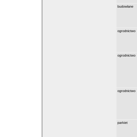
budowlane
ogrodnictwo
ogrodnictwo
ogrodnictwo
parkiet