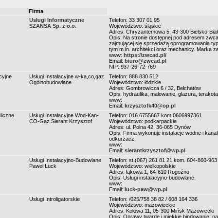
Firma
Usługi Informatyczne
Telefon: 33 307 01 95
SZANSA Sp. z o.o.
Województwo: śląskie
Adres: Chryzantemowa 5, 43-300 Bielsko-Biał
Opis: Na stronie dostępnej pod adresem zwcad
zajmującej się sprzedażą oprogramowania typ
tym m.in. architekci oraz mechanicy. Marka 
www:
https://zwcad.pl/
Email:
biuro@zwcad.pl
NIP: 937-26-72-769
acyjne
Usługi Instalacyjne w-ka,co,gaz.
Telefon: 888 830 512
Ogólnobudowlane
Województwo: łódzkie
Adres: Gombrowicza 6 / 32, Bełchatów
Opis: hydraulika, malowanie, glazura, terakota
www:
Email:
krzysztofk40@op.pl
liczne
Usługi Instalacyjne Wod-Kan-
Telefon: 016 6755667 kom.0606997361
CO-Gaz.Sierant Krzysztof
Województwo: podkarpackie
Adres: ul. Polna 42, 36-065 Dynów
Opis: Firma wykonuje instalacje wodne i kana
odkurzacz.
www:
Email:
sierantkrzysztof@wp.pl
Usługi Instalacyjno-Budowlane
Telefon: st.(067) 261 81 21 kom. 604-860-963
Paweł Luck
Województwo: wielkopolskie
Adres: łąkowa 1, 64-610 Rogoźno
Opis: Usługi instalacyjno-budowlane.
www:
Email:
luck-paw@wp.pl
Usługi Introligatorskie
Telefon: /025/758 38 82 / 608 164 336
Województwo: mazowieckie
Adres: Kołowa 11, 05-300 Mińsk Mazowiecki
Opis: Oprawy twarde i miękkie,bindowanie, n