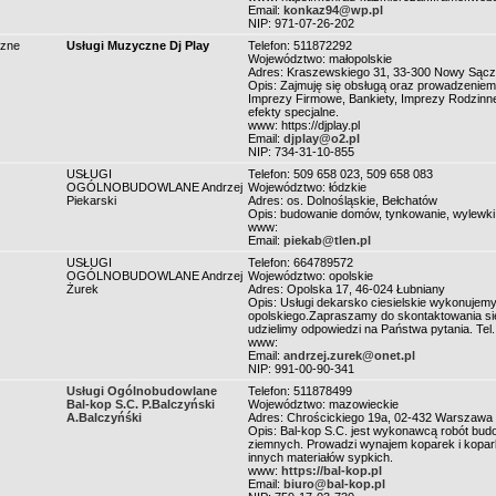
Email:
konkaz94@wp.pl
NIP: 971-07-26-202
czne
Usługi Muzyczne Dj Play
Telefon: 511872292
Województwo: małopolskie
Adres: Kraszewskiego 31, 33-300 Nowy Sącz
Opis: Zajmuję się obsługą oraz prowadzenie
Imprezy Firmowe, Bankiety, Imprezy Rodzinne.
efekty specjalne.
www: https://djplay.pl
Email:
djplay@o2.pl
NIP: 734-31-10-855
USŁUGI
Telefon: 509 658 023, 509 658 083
OGÓLNOBUDOWLANE Andrzej
Województwo: łódzkie
Piekarski
Adres: os. Dolnośląskie, Bełchatów
Opis: budowanie domów, tynkowanie, wylewki, d
www:
Email:
piekab@tlen.pl
USŁUGI
Telefon: 664789572
OGÓLNOBUDOWLANE Andrzej
Województwo: opolskie
Żurek
Adres: Opolska 17, 46-024 Łubniany
Opis: Usługi dekarsko ciesielskie wykonujemy
opolskiego.Zapraszamy do skontaktowania się 
udzielimy odpowiedzi na Państwa pytania. Tel
www:
Email:
andrzej.zurek@onet.pl
NIP: 991-00-90-341
Usługi Ogólnobudowlane
Telefon: 511878499
Bal-kop S.C. P.Balczyński
Województwo: mazowieckie
A.Balczyńśki
Adres: Chrościckiego 19a, 02-432 Warszawa
Opis: Bal-kop S.C. jest wykonawcą robót bu
ziemnych. Prowadzi wynajem koparek i koparko
innych materiałów sypkich.
www:
https://bal-kop.pl
Email:
biuro@bal-kop.pl