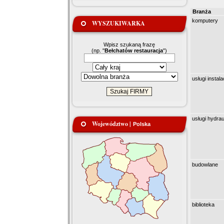
Branża
komputery
WYSZUKIWARKA
Wpisz szukaną frazę
(np. "
Bełchatów restauracja
")
usługi instal
usługi hydrau
Województwo |
Polska
budowlane
biblioteka