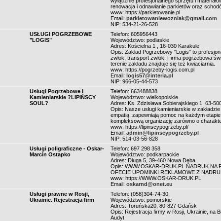
wyłącznie profesjonalnego sprzętu i materiałó
renowacja i odnawianie parkietów oraz schodó
www: https://parkietowanie.pl
Email:
parkietowaniewozniak@gmail.com
NIP: 534-21-26-528
USŁUGI POGRZEBOWE
Telefon: 605956443
"LOGIS"
Województwo: podlaskie
Adres: Kościelna 1 , 16-030 Karakule
Opis: Zakład Pogrzebowy "Logis" to profesjon
zwłok, transport zwłok. Firma pogrzebowa świ
terenie zakładu znajduje się też kwiaciarnia.
www: https://pogrzeby-logis.com.pl
Email:
logis57@interia.pl
NIP: 966-05-44-573
Usługi Pogrzebowe i
Telefon: 663488838
Kamieniarskie ?LIPIŃSCY
Województwo: wielkopolskie
SOUL?
Adres: Ks. Zdzisława Sobierajskiego 1, 63-5
Opis: Nasze usługi kamieniarskie w zakładzi
empatią, zapewniają pomoc na każdym etapie
kompleksową organizację zarówno o charakte
www: https://lipinscypogrzeby.pl/
Email:
admin@lipinscypogrzeby.pl
NIP: 514-03-56-828
Usługi poligraficzne - Oskar-
Telefon: 697 298 358
Marcin Ostapko
Województwo: podkarpackie
Adres: Długa 5, 39-460 Nowa Dęba
Opis: WWW.OSKAR-DRUK.PL NADRUK NA
OFECIE UPOMINKI REKLAMOWE Z NADRU
www: https://WWW.OSKAR-DRUK.PL
Email:
oskarnd@onet.eu
Usługi prawne w Rosji,
Telefon: (058)304-74-30
Ukrainie. Rejestracja firm
Województwo: pomorskie
Adres: Toruńska20, 80-827 Gdańsk
Opis: Rejestracja firmy w Rosji, Ukrainie, na 
Audyt