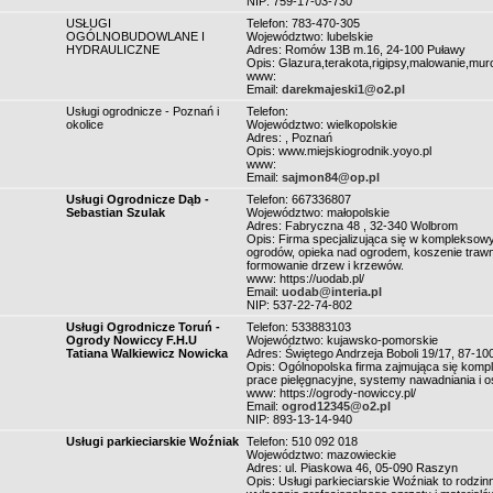
NIP: 759-17-03-730
USŁUGI
Telefon: 783-470-305
OGÓLNOBUDOWLANE I
Województwo: lubelskie
HYDRAULICZNE
Adres: Romów 13B m.16, 24-100 Puławy
Opis: Glazura,terakota,rigipsy,malowanie,muro
www:
Email:
darekmajeski1@o2.pl
Usługi ogrodnicze - Poznań i
Telefon:
okolice
Województwo: wielkopolskie
Adres: , Poznań
Opis: www.miejskiogrodnik.yoyo.pl
www:
Email:
sajmon84@op.pl
Usługi Ogrodnicze Dąb -
Telefon: 667336807
Sebastian Szulak
Województwo: małopolskie
Adres: Fabryczna 48 , 32-340 Wolbrom
Opis: Firma specjalizująca się w kompleksowy
ogrodów, opieka nad ogrodem, koszenie trawni
formowanie drzew i krzewów.
www: https://uodab.pl/
Email:
uodab@interia.pl
NIP: 537-22-74-802
Usługi Ogrodnicze Toruń -
Telefon: 533883103
Ogrody Nowiccy F.H.U
Województwo: kujawsko-pomorskie
Tatiana Walkiewicz Nowicka
Adres: Świętego Andrzeja Boboli 19/17, 87-10
Opis: Ogólnopolska firma zajmująca się kompl
prace pielęgnacyjne, systemy nawadniania i oś
www: https://ogrody-nowiccy.pl/
Email:
ogrod12345@o2.pl
NIP: 893-13-14-940
Usługi parkieciarskie Woźniak
Telefon: 510 092 018
Województwo: mazowieckie
Adres: ul. Piaskowa 46, 05-090 Raszyn
Opis: Usługi parkieciarskie Woźniak to rodzin