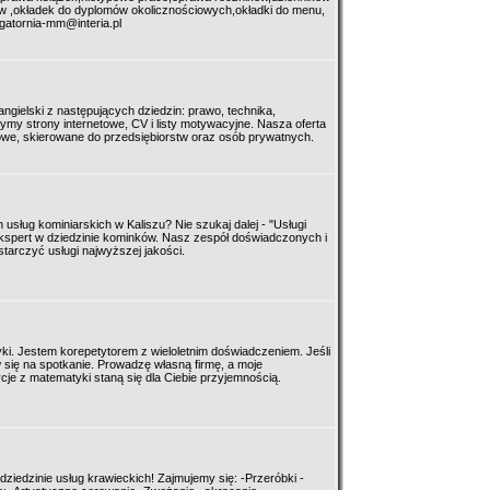
 ,okładek do dyplomów okolicznościowych,okładki do menu,
ligatornia-mm@interia.pl
 angielski z następujących dziedzin: prawo, technika,
my strony internetowe, CV i listy motywacyjne. Nasza oferta
kowe, skierowane do przedsiębiorstw oraz osób prywatnych.
 usług kominiarskich w Kaliszu? Nie szukaj dalej - "Usługi
kspert w dziedzinie kominków. Nasz zespół doświadczonych i
tarczyć usługi najwyższej jakości.
ki. Jestem korepetytorem z wieloletnim doświadczeniem. Jeśli
ię na spotkanie. Prowadzę własną firmę, a moje
je z matematyki staną się dla Ciebie przyjemnością.
ziedzinie usług krawieckich! Zajmujemy się: -Przeróbki -