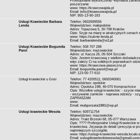
Profesjonalne wykończenia -Wymiana zamków 
poszerzanie
www: https://krawcowajola.pl
Email:
info@krawcowajola.pl
NIP: 955-13-90-183
Usługi Krawieckie Barbara
Telefon: 0602699556
Lenda
Województwo: małopolskie
Adres: Topazowa 5, 30-798 Kraków
Opis: Szyje na miarę w atrakcyjnych cenach s
www: https://suknie-lenda.pl
Email:
barbaralenda@o2.pl
Usługi Krawieckie Bogumiła
Telefon: 508 707 288
Parol
Województwo: mazowieckie
Adres: ul. Kacza 26, 05-504 Szczaki
Opis: Jestem krawcową z wielkim doświadcze
więc zależy Ci na solidnych poprawkach odzie
www: https://krawcowa-piaseczno.pl
Email:
bogumila.parol@wp.pl
NIP: 123-00-77-610
Usługi krawieckie u Gosi
Telefon: 77 4200511; 0600340061
Województwo: opolskie
Adres: Opolska 19B, 46-070 Komprachcice
Opis: Wszelkie usługi krawieckie: - szycie mi
- wszywanie zamków - naprawa odzieży - szyci
ZAPRASZAM
www:
Email:
malgorzata1981@op.pl
Usługi krawieckie Wesoła
Telefon: 609711754
Województwo: mazowieckie
Adres: Trakt Brzeski 68, 05-077 Warszawa
Opis: ???? Profesjonalne Usługi Krawieckie 
krawiectwa. Jej pasja do detali i precyzja w 
najmniejszym szczególe.
www: https://uslugi-krawieckie-wesola.localo.s
Email:
uslugikrawieckiewesola@gmail.com