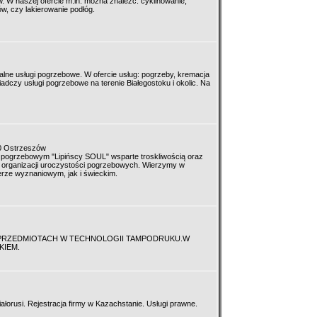
w. W naszej ofercie m.in. można znaleźć: cyklinowanie,
w, czy lakierowanie podłóg.
alne usługi pogrzebowe. W ofercie usług: pogrzeby, kremacja
adczy usługi pogrzebowe na terenie Białegostoku i okolic. Na
00 Ostrzeszów
e pogrzebowym "Lipińscy SOUL" wsparte troskliwością oraz
 organizacji uroczystości pogrzebowych. Wierzymy w
rze wyznaniowym, jak i świeckim.
 PRZEDMIOTACH W TECHNOLOGII TAMPODRUKU.W
KIEM.
Białorusi. Rejestracja firmy w Kazachstanie. Usługi prawne.