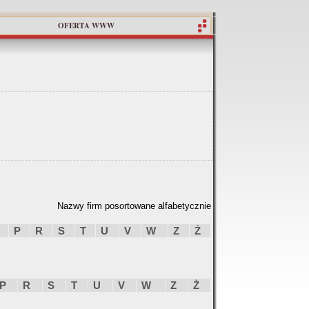
OFERTA WWW
Nazwy firm posortowane alfabetycznie
P
R
S
T
U
V
W
Z
Ż
P
R
S
T
U
V
W
Z
Ż