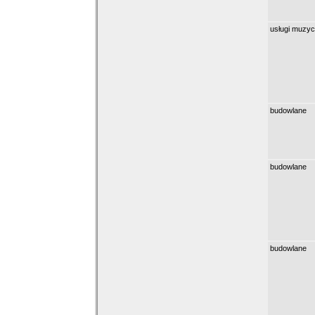
usługi muzy
budowlane
budowlane
budowlane