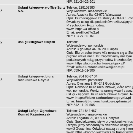
NIP: 821-24-22-201
Usługi księgowe a-office Sp. z
Telefon: 228102383
ść
o.o.
Województwo: mazowieckie
Adres: Alzacka 8a, 03-972 Warszawa
Opis: Biuro księgowe ze stolicy A-OFFICE of
świadczy usługi dla podatników rozliczającyc
Przychodów i Rozchodów.
www: https://a-office.pl
Email:
a-office@o2.pl
NIP: 113-27-56-161
cy
usługi księgowe Słupsk
Telefon:
Województwo: pomorskie
Adres: 3-go Maja 44, 76-200 Słupsk
Opis: Biuro rachunkowe Alfa mieście się w Sł
prężnie od kilunastu lat, zapewniamy naszym
podatkowych ksiąg przychodów i rozchodów, 
www: https://biurorachunkowe.slupsk.pl/
Email:
alfa.biurorachunkowe@onet.pl
NIP: 839-11-01-300
Usługi księgowe, biura
Telefon: 784 66 67 34
ść
rachunkowe Gdynia
Województwo: pomorskie
Adres: Owsiana 9, 84-241 Gościcino
Opis: Rakso to biuro rachunkowe, które oferu
woj. pomorskie. Wejdź na stronę www i zapozn
usługi księgowe, biura rachunkowe Gdynia. Raks
www:
https://biuro-rachunkowe.gdynia.pl
Email:
biuro@biurorachunkowe.gdynia.pl
NIP: 842-11-29-505
Usługi Leśno-Ogrodowe
Telefon: 721 844 467
Konrad Kaźmierczak
Województwo: mazowieckie
Adres: Legarda 29, 09-500 Gostynin
Opis: Specjalizujemy się w profesjonalnych u
utrzymujemy standardy w dziedzinie usług leś
wokół Gostynina. Odwiedź naszą stronę inter
www: https://konrad-kazmierczak.framer.webs