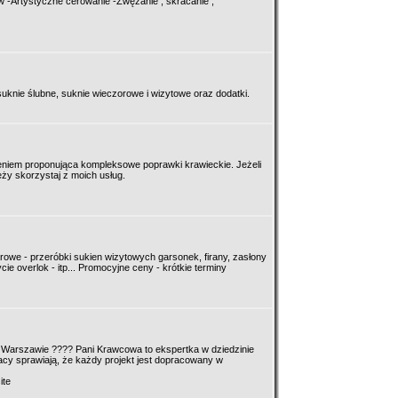
-Artystyczne cerowanie -Zwężanie , skracanie ,
uknie ślubne, suknie wieczorowe i wizytowe oraz dodatki.
niem proponująca kompleksowe poprawki krawieckie. Jeżeli
ży skorzystaj z moich usług.
arowe - przeróbki sukien wizytowych garsonek, firany, zasłony
e overlok - itp... Promocyjne ceny - krótkie terminy
w Warszawie ???? Pani Krawcowa to ekspertka w dziedzinie
pracy sprawiają, że każdy projekt jest dopracowany w
ite