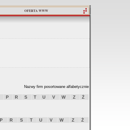
OFERTA WWW
Nazwy firm posortowane alfabetycznie
P
R
S
T
U
V
W
Z
Ż
P
R
S
T
U
V
W
Z
Ż