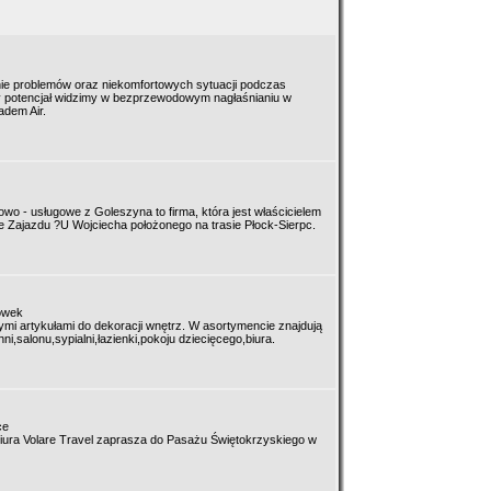
ie problemów oraz niekomfortowych sytuacji podczas
y potencjał widzimy w bezprzewodowym nagłaśnianiu w
adem Air.
wo - usługowe z Goleszyna to firma, która jest właścicielem
e Zajazdu ?U Wojciecha położonego na trasie Płock-Sierpc.
ówek
nymi artykułami do dekoracji wnętrz. W asortymencie znajdują
,salonu,sypialni,łazienki,pokoju dziecięcego,biura.
ce
 Biura Volare Travel zaprasza do Pasażu Świętokrzyskiego w