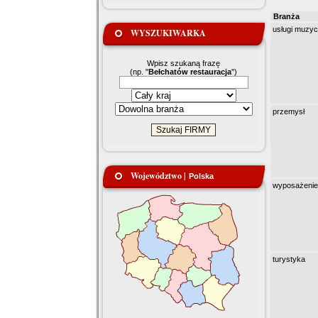
Branża
usługi muzy
WYSZUKIWARKA
Wpisz szukaną frazę
(np. "
Bełchatów restauracja
")
przemysł
Województwo |
Polska
wyposażenie
turystyka