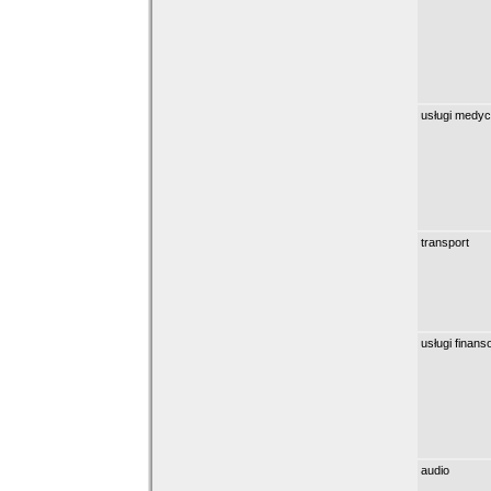
usługi medy
transport
usługi finan
audio