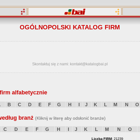
OGÓLNOPOLSKI KATALOG FIRM
Skontaktuj się z nami: kontakt@katalogbai.pl
irm alfabetycznie
A
B
C
D
E
F
G
H
I
J
K
L
M
N
O
według branż
(Kliknij w literę aby odsłonić branże)
C
D
E
F
G
H
I
J
K
L
M
N
O
Liczba FIRM
: 21239