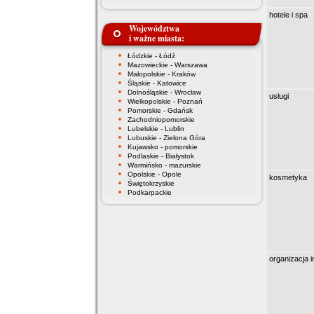
hotele i spa
Województwa
i ważne miasta:
Łódzkie - Łódź
Mazowieckie - Warszawa
Małopolskie - Kraków
Śląskie - Katowice
Dolnośląskie - Wrocław
usługi
Wielkopolskie - Poznań
Pomorskie - Gdańsk
Zachodniopomorskie
Lubelskie - Lublin
Lubuskie - Zielona Góra
Kujawsko - pomorskie
Podlaskie - Białystok
Warmińsko - mazurskie
Opolskie - Opole
kosmetyka
Świętokrzyskie
Podkarpackie
organizacja 