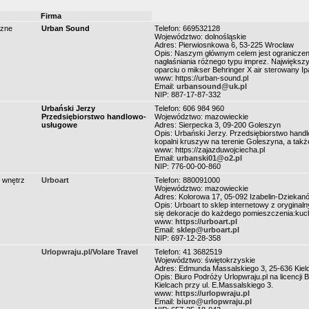
Firma
czne
Urban Sound
Telefon: 669532128
Województwo: dolnośląskie
Adres: Pierwiosnkowa 6, 53-225 Wrocław
Opis: Naszym głównym celem jest ograniczen
nagłaśniania różnego typu imprez. Największ
oparciu o mikser Behringer X air sterowany Ip
www: https://urban-sound.pl
Email:
urbansound@uk.pl
NIP: 887-17-87-332
Urbański Jerzy
Telefon: 606 984 960
Przedsiębiorstwo handlowo-
Województwo: mazowieckie
usługowe
Adres: Sierpecka 3, 09-200 Goleszyn
Opis: Urbański Jerzy. Przedsiębiorstwo handlo
kopalni kruszyw na terenie Goleszyna, a takż
www: https://zajazduwojciecha.pl
Email:
urbanski01@o2.pl
NIP: 776-00-00-860
 wnętrz
Urboart
Telefon: 880091000
Województwo: mazowieckie
Adres: Kolorowa 17, 05-092 Izabelin-Dziekan
Opis: Urboart to sklep internetowy z oryginal
się dekoracje do każdego pomieszczenia:kuchni
www:
https://urboart.pl
Email:
sklep@urboart.pl
NIP: 697-12-28-358
Urlopwraju.pl/Volare Travel
Telefon: 41 3682519
Województwo: świętokrzyskie
Adres: Edmunda Massalskiego 3, 25-636 Kiel
Opis: Biuro Podróży Urlopwraju.pl na licencji
Kielcach przy ul. E.Massalskiego 3.
www:
https://urlopwraju.pl
Email:
biuro@urlopwraju.pl