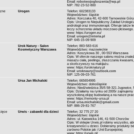
Email:
robotwojogloszenia@wp.pl
NIP: 782-23-52-800
czne
Urogen
Telefon: 602383133
Województwo: śląskie
Adres: Korczaka 40, 42-600 Tarnowskie Góry
Opis: Urogen to Niepubliczny Zakład Urologicz
andrologii oraz immunoterapii. Oferuje także
leczy schorzenia układu moczowo-płciowego.
www: https://urogen.eu/
Email:
urogen@interia.pl
NIP: 645-15-09-909
Urok Natury - Salon
Telefon: 883-583-616
Kosmetyczny Warszawa
Województwo: mazowieckie
Adres: Koszykowa 30 , 00-553 Warszawa
Opis: W ofercie naszego salonu można znaleź
masażu ciała, peelingu, złuszczaniu kwasami,
a skończywszy na makijażu.
www: https://uroknatury.pl
Email:
uroknaury@outlook.com
NIP: 125-09-03-761
Ursa Jan Michalski
Telefon: 665654995
Województwo: dolnośląskie
Adres: Niedźwiedzica 35/5 58-321 Jugowice, 
Opis: Działamy na rynku od 2005r zajmujemy
wyszkoloną ekipę budowlaną a na nasze prac
www: https://remonty-ursa.pl
Email:
ursa.michalski@gmail.com
NIP: 886-29-81-767
cięce
Urwis - zabawki dla dzieci
Telefon: 32 775 27 20
Województwo: śląskie
Adres: ul. Katowicka 146, 41-500 Chorzów
Opis: W sklepie Urwis.pl robimy wszystko, ab
kreatywności u dzieci. Dobieramy produkty be
zarówno Polskie jak i Unii Europejskiej.
www: https://urwis.pl/