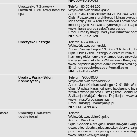
NIP: 657-25-18-043
Uroczysko 7 Stawów -
Telefon: 88 55 44 100
Odwiedź luksusowy hotel ze
Województwo: dolnośląskie
spa
Adres: Gola Dzierżoniowska 21, 58-203 Dzie
Opis: Poszukujesz urokliwego i luksusowego 
Mieszczący się w renesansowym zamku hotel U
imponującymi, XVI-wiecznymi wnętrzami zapew
www:
https://uroczysko7stawow.pl/
Email:
uroczysko@uroczysko7stawow.co
NIP: 526-02-03-429
Uroczysko Leszego
Telefon: 665410653
Województwo: pomorskie
Adres: Zielony Trójkąt 13, 80-869 Gdańsk, 8
Opis: Uroczysko Leszego to centrum relaks
harmonię ciała i umysłu w atmosferze spokoju
tradycyjnymi metodami Witkowania i Banji, za
www: https://instagram.com/uroczyskoleszeg
Email:
uroczyskoleszego@gmail.com
NIP: 583-15-86-442
Uroda z Pasją - Salon
Telefon: 796868030
Kosmetyczny
Województwo: mazowieckie
Adres: Jana Kochanowskiego 47, 01-864 Wa
Opis: Uroda z Pasją, od wielu lat dbamy o to,
zrelaksowane po prostu szczęśliwe. Manicure
Stylizacja, Makijaż, Henna, Depilacja... www
www: https://urodazpasja.pl
Email:
salon@urodazpasja.pl
NIP: 118-13-44-027
imprez
Urodziny z robotami
Telefon:
twojrobot.pl
Województwo: dolnośląskie
Adres: , Wrocław
Opis: Chcesz o przyjęciu urodzinowym Twoje
uczestnicy zbudują niesamowite roboty z częś
przez napisanie specjalnego programu na la
www:
https://twojrobot.pl