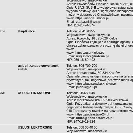
Województwo: mazowieckie
Adres: Powstańców Śląskich 104/lokal 216,
Opis: USAGI SUSHI to wyjątkowa restauracja
wygoda dostawy łączą się w jedno niezapomni
możemy dostarczyć Ci najświeższe i najsmac
www: https://usagisushibar.pl/
Email:
z.a.j.a.c1@wp.pl
NIP: 113-25-24-574
czne
Usg-Kielce
Telefon: 784184255
Województwo: świętokrzyskie
Adres: Rzepichy 16 , 25-629 Kielce
Opis: Placówka zajmuje się chirurgią ogólną i
chcesz zdiagnozować przyczynę danej chorob
www.
www: https://usg-kielce.pl/
Email:
usg.kielce@interia.pl
NIP: 959-18-89-492
uslugi transportowe jacek
Telefon: 506-700-700
słabik
Województwo: małopolskie
Adres: komandosów, 30-334 Kraków
Opis: oferujemy usługi transportowe na tereni
prywatnych ,taxi bagazowe ,przewoz mebli ,a
www: https://bagazowka.krakow.pl
Email:
jslabik@o2.pl
sowe
USLUGI FINANSOWE
Telefon: 515688048
Województwo: mazowieckie
Adres: marszalkowska, 05-500 Warszawa
Opis: Pożyczka na dowolny cel kierowana jest
negatywną historię kredytową w BIK,- .Osoby
048 Zapraszamy rowniez na nasza strone: ww
www: https://podzastaw-24.pl
Email:
biuro@podzastaw-24.pl
NIP: 947-19-19-724
USLUGI LEKTORSKIE
Telefon: 888 30 40 50
Województwo: mazowieckie