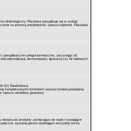
no-Andrologiczny. Placówka specjalizuje się w urologii,
 leczenie za pomocą antybiotyków i autoszczepionek. Placówka
ć specjalistyczne usługi kosmetyczne, zaczynając od
 mikrodermabrazji, dermomasażu, liposukcji czy fal radiowych
58-321 Niedźiedzica
 się kompleksowymi remontami i wykonczeniami posiadamy
e zawsze udzielamy gwarancji.
y dostarczać produkty zachęcające do nauki i rozwijające
zpieczne, wysokiej jakości spełniające wszystkie normy