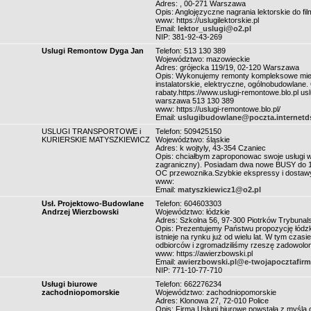
Adres: , 00-271 Warszawa
Opis: Anglojęzyczne nagrania lektorskie do f
www: https://uslugilektorskie.pl
Email:
lektor_uslugi@o2.pl
NIP: 381-92-43-269
Uslugi Remontow Dyga Jan
Telefon: 513 130 389
Województwo: mazowieckie
Adres: grójecka 119/19, 02-120 Warszawa
Opis: Wykonujemy remonty kompleksowe mie
instalatorskie, elektryczne, ogólnobudowlane
rabaty.https://www.uslugi-remontowe.blo.pl u
warszawa 513 130 389
www: https://uslugi-remontowe.blo.pl/
Email:
uslugibudowlane@poczta.internetds
USLUGI TRANSPORTOWE i
Telefon: 509425150
KURIERSKIE MATYSZKIEWICZ
Województwo: śląskie
Adres: k wojtyly, 43-354 Czaniec
Opis: chciałbym zaproponowac swoje usługi w 
zagraniczny). Posiadam dwa nowe BUSY do 1,5
OC przewoznika.Szybkie ekspressy i dostawy 
www:
Email:
matyszkiewicz1@o2.pl
Usł. Projektowo-Budowlane
Telefon: 604603303
Andrzej Wierzbowski
Województwo: łódzkie
Adres: Szkolna 56, 97-300 Piotrków Trybunals
Opis: Prezentujemy Państwu propozycję łódzk
istnieje na rynku już od wielu lat. W tym czas
odbiorców i zgromadziliśmy rzeszę zadowolon
www: https://awierzbowski.pl
Email:
awierzbowski.pl@e-twojapocztafir
NIP: 771-10-77-710
Usługi biurowe
Telefon: 662276234
zachodniopomorskie
Województwo: zachodniopomorskie
Adres: Klonowa 27, 72-010 Police
Opis: Firma Usługi biurowe powstała z myślą 