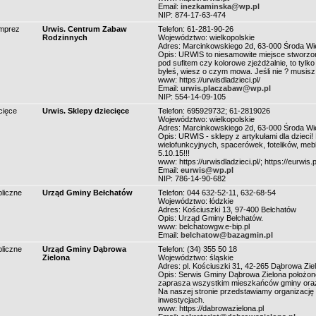
Email:
inezkaminska@wp.pl
NIP: 874-17-63-474
imprez
Urwis. Centrum Zabaw
Telefon: 61-281-90-26
Rodzinnych
Województwo: wielkopolskie
Adres: Marcinkowskiego 2d, 63-000 Środa Wi
Opis: URWIS to niesamowite miejsce stworzo
pod sufitem czy kolorowe zjeżdżalnie, to tylko
byłeś, wiesz o czym mowa. Jeśli nie ? musisz
www: https://urwisdladzieci.pl/
Email:
urwis.placzabaw@wp.pl
NIP: 554-14-09-105
cięce
Urwis. Sklepy dziecięce
Telefon: 695929732; 61-2819026
Województwo: wielkopolskie
Adres: Marcinkowskiego 2d, 63-000 Środa Wi
Opis: URWIS - sklepy z artykułami dla dziec
wielofunkcyjnych, spacerówek, fotelików, mebl
5.10.15!!!
www: https://urwisdladzieci.pl/; https://eurwis.p
Email:
eurwis@wp.pl
NIP: 786-14-90-682
bliczne
Urząd Gminy Bełchatów
Telefon: 044 632-52-11, 632-68-54
Województwo: łódzkie
Adres: Kościuszki 13, 97-400 Bełchatów
Opis: Urząd Gminy Bełchatów.
www: belchatowgw.e-bip.pl
Email:
belchatow@bazagmin.pl
bliczne
Urząd Gminy Dąbrowa
Telefon: (34) 355 50 18
Zielona
Województwo: śląskie
Adres: pl. Kościuszki 31, 42-265 Dąbrowa Zie
Opis: Serwis Gminy Dąbrowa Zielona położon
zaprasza wszystkim mieszkańców gminy oraz 
Na naszej stronie przedstawiamy organizacj
inwestycjach.
www: https://dabrowazielona.pl