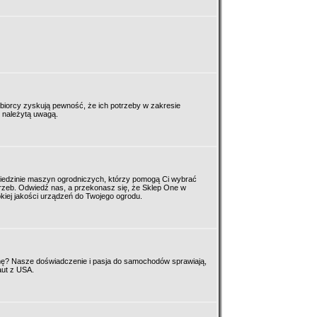
ębiorcy zyskują pewność, że ich potrzeby w zakresie
 należytą uwagą.
ziedzinie maszyn ogrodniczych, którzy pomogą Ci wybrać
trzeb. Odwiedź nas, a przekonasz się, że Sklep One w
okiej jakości urządzeń do Twojego ogrodu.
mę? Nasze doświadczenie i pasja do samochodów sprawiają,
aut z USA.