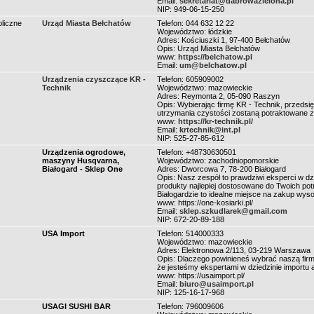
Email:
sekretariat@dabrowazielona.pl
NIP: 949-06-15-250
bliczne
Urząd Miasta Bełchatów
Telefon: 044 632 12 22
Województwo: łódzkie
Adres: Kościuszki 1, 97-400 Bełchatów
Opis: Urząd Miasta Bełchatów
www:
https://belchatow.pl
Email:
um@belchatow.pl
Urządzenia czyszczące KR -
Telefon: 605909002
Technik
Województwo: mazowieckie
Adres: Reymonta 2, 05-090 Raszyn
Opis: Wybierając firmę KR - Technik, przedsi
utrzymania czystości zostaną potraktowane z
www:
https://kr-technik.pl/
Email:
krtechnik@int.pl
NIP: 525-27-85-612
Urządzenia ogrodowe,
Telefon: +48730630501
maszyny Husqvarna,
Województwo: zachodniopomorskie
Białogard - Sklep One
Adres: Dworcowa 7, 78-200 Białogard
Opis: Nasz zespół to prawdziwi eksperci w d
produkty najlepiej dostosowane do Twoich po
Białogardzie to idealne miejsce na zakup wys
www: https://one-kosiarki.pl/
Email:
sklep.szkudlarek@gmail.com
NIP: 672-20-89-188
USA Import
Telefon: 514000333
Województwo: mazowieckie
Adres: Elektronowa 2/113, 03-219 Warszawa
Opis: Dlaczego powinieneś wybrać naszą fir
że jesteśmy ekspertami w dziedzinie importu 
www: https://usaimport.pl/
Email:
biuro@usaimport.pl
NIP: 125-16-17-968
USAGI SUSHI BAR
Telefon: 796009606