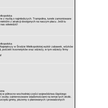
elkopolska
ne z myślą o najmłodszych. Trampolina, tunele zamontowane
 niektóre z atrakcji dostępnych na naszym placu. Jeśli tu
 nas odwiedzić!
elkopolska
i! Największy w Środzie Wielkopolskiej wybór zabawek, wózków
i, pościeli i kosmetyków oraz odzieży, w tym odzieży firmy
l/
lona
ej w północno-wschodniej części województwa śląskiego
osoby zainteresowane wiadomościami na temat tych okolic.
ę urzędu gminy, piszemy o planowanych i prowadzonych