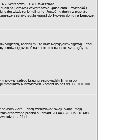
 01-466 Warszawa, 01-466 Warszawa
 sushi na Bemowie w Warszawie, gdzie smak, świeżość i
ane doświadczenie kulinarne. Jesteśmy dumni z tego, że
zniejsze zestawy sushi wprost do Twojego domu na Bemowie.
 onkologiczną, badaniem usg oraz biopsją cienkoigłową. Jeżeli
y, umów się już dziś na konkretne badanie. Szczegóły na
e krakowa i całego kraju. przeprowadzki firm i osob
gd,materiałów budowlanych. kontakt do nas tel.506-700-700
 do osób które :- chcą zrealizować swoje plany,- mają
 zainteresowane prosze o kontakt 511 003 642 lub 515 688
w.podzasta-24.pl