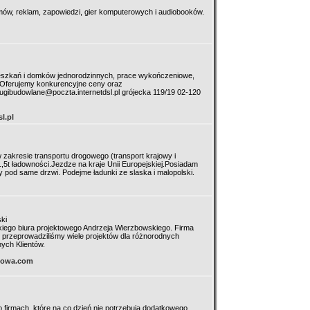
ilmów, reklam, zapowiedzi, gier komputerowych i audiobooków.
szkań i domków jednorodzinnych, prace wykończeniowe,
. Oferujemy konkurencyjne ceny oraz
slugibudowlane@poczta.internetdsl.pl grójecka 119/19 02-120
l.pl
zakresie transportu drogowego (transport krajowy i
t ładowności.Jezdze na kraje Unii Europejskiej.Posiadam
pod same drzwi. Podejme ładunki ze slaska i malopolski.
ki
iego biura projektowego Andrzeja Wierzbowskiego. Firma
ie przeprowadziliśmy wiele projektów dla różnorodnych
ych Klientów.
mowa.com
o firmach, które na co dzień nie potrzebują dodatkowego