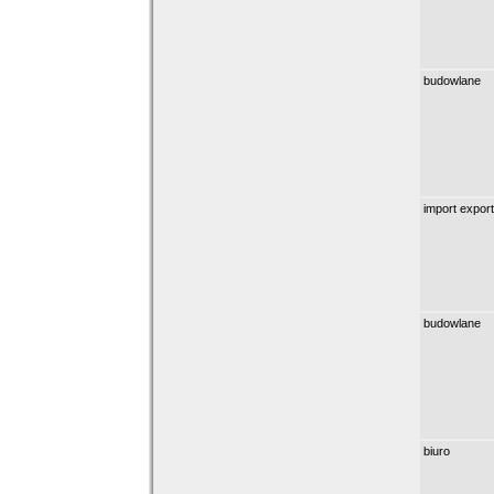
budowlane
import export
budowlane
biuro