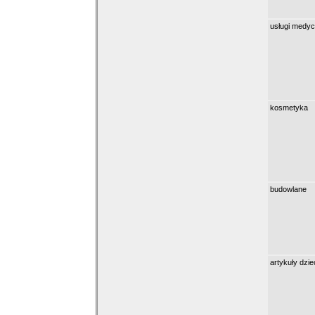
usługi medy
kosmetyka
budowlane
artykuły dzie