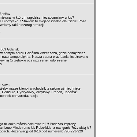
rżoniów
miejsca, w którym spędzisz niezapomniany urlop?
roczysko 7 Stawów, to miejsce idealne dla Ciebie! Poza
niamy także szereg atrakcji.
m
0-869 Gdańsk
u w samym sercu Gdańska Wrzeszcza, gdzie odnajdziesz
 i naturalnego piękna. Nasza sauna oraz bania, inspirowane
pewnią Ci głębokie oczyszczenie i odprężenie.
o/
rszawa
 ażeby nasze klientki wychodziły z salonu uśmiechnięte,
, Pedicure, Hybrydowy, Winylowy, French, Japoński,
.facebook.com/urodazpasja
go dziecka mówiło całe miasto??! Podczas imprezy
ci Lego Mindstroms lub Robo-kids, a następnie ?ożywiają je?
ptopach. Rezerwację od 9-16 pod numerem: 795-723-929