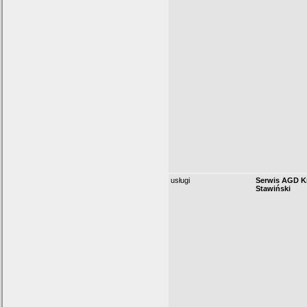
usługi
Serwis AGD K
Stawiński