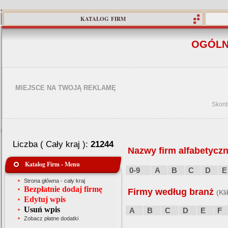
KATALOG FIRM
OGÓLN
MIEJSCE NA TWOJĄ REKLAMĘ
Skont
Liczba ( Cały kraj ):
21244
Nazwy firm alfabetyczn
Katalog Firm - Menu
0-9
A
B
C
D
E
Strona główna - cały kraj
Bezpłatnie dodaj firmę
Firmy według branż
(Kl
Edytuj wpis
Usuń wpis
A
B
C
D
E
F
Zobacz płatne dodatki