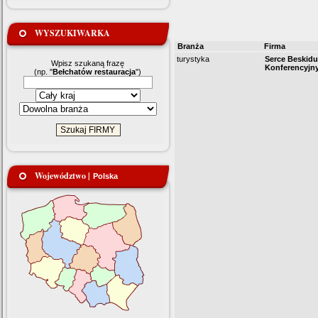
WYSZUKIWARKA
Branża
Firma
turystyka
Serce Beskid
Wpisz szukaną frazę
Konferencyjn
(np. "
Bełchatów restauracja
")
Województwo |
Polska