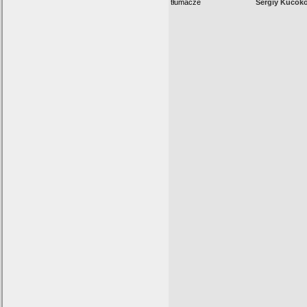
tłumacze
Sergiy Kucok