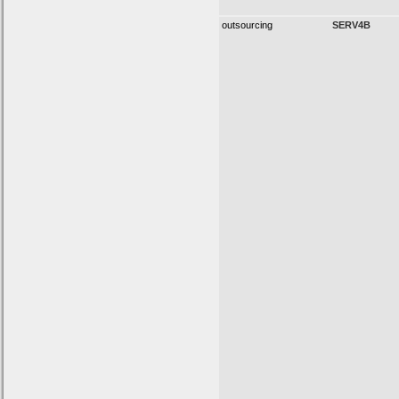
outsourcing
SERV4B