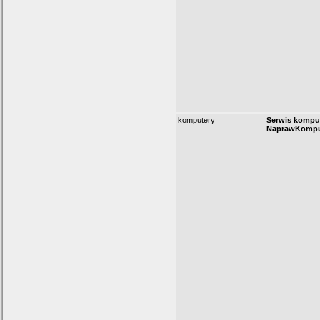
komputery
Serwis kompu
NaprawKomput