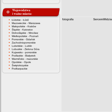
Województwa
i ważne miasta:
fotografia
SercemWidzia
Łódzkie - Łódź
Mazowieckie - Warszawa
Małopolskie - Kraków
Śląskie - Katowice
Dolnośląskie - Wrocław
Wielkopolskie - Poznań
Pomorskie - Gdańsk
Zachodniopomorskie
Lubelskie - Lublin
Lubuskie - Zielona Góra
Kujawsko - pomorskie
Podlaskie - Białystok
Warmińsko - mazurskie
Opolskie - Opole
Świętokrzyskie
Podkarpackie