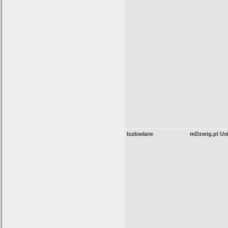
budowlane
mDzwig.pl Us