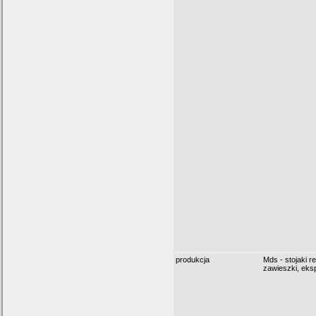
produkcja
Mds - stojaki r
zawieszki, eksp