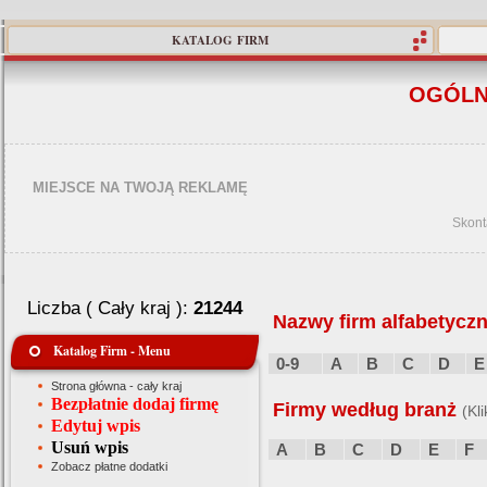
KATALOG FIRM
OGÓLN
MIEJSCE NA TWOJĄ REKLAMĘ
Skont
Liczba ( Cały kraj ):
21244
Nazwy firm alfabetyczn
Katalog Firm - Menu
0-9
A
B
C
D
E
Strona główna - cały kraj
Bezpłatnie dodaj firmę
Firmy według branż
(Kl
Edytuj wpis
Usuń wpis
A
B
C
D
E
F
Zobacz płatne dodatki