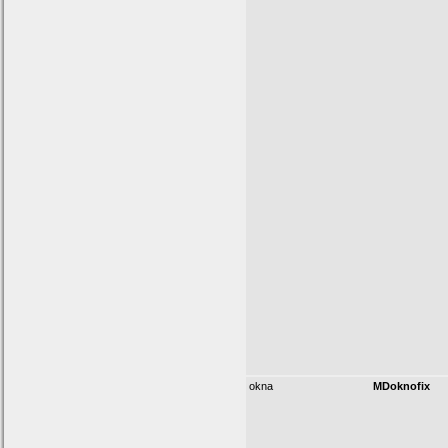
okna
MDoknofix