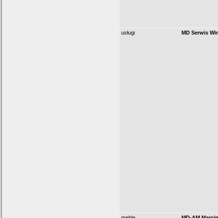
usługi
MD Serwis Wi
meble
MD-AM Marcin