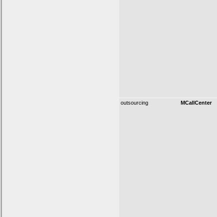
outsourcing
MCallCenter