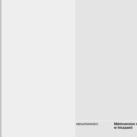
nieruchomości
Mdrinversion
w hiszpanii