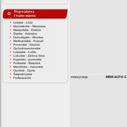
Województwa
i ważne miasta:
Łódzkie - Łódź
Mazowieckie - Warszawa
Małopolskie - Kraków
Śląskie - Katowice
Dolnośląskie - Wrocław
Wielkopolskie - Poznań
Pomorskie - Gdańsk
Zachodniopomorskie
Lubelskie - Lublin
Lubuskie - Zielona Góra
Kujawsko - pomorskie
Podlaskie - Białystok
Warmińsko - mazurskie
Opolskie - Opole
Świętokrzyskie
motoryzacja
MBM-AUTO-C
Podkarpackie