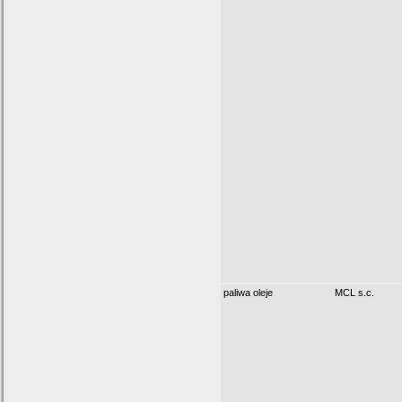
paliwa oleje
MCL s.c.