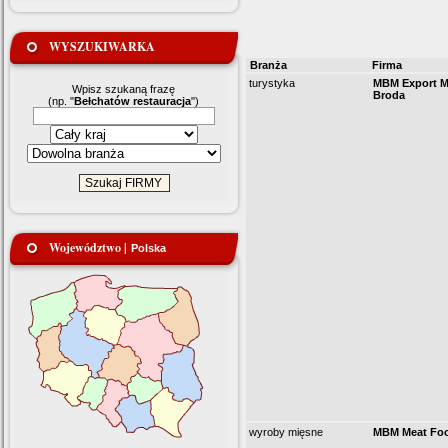
WYSZUKIWARKA
Branża
Firma
turystyka
MBM Export M
Wpisz szukaną frazę
Broda
(np. "
Bełchatów restauracja
")
Województwo |
Polska
wyroby mięsne
MBM Meat Foo