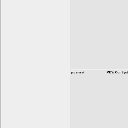
przemysł
MBW ConSys