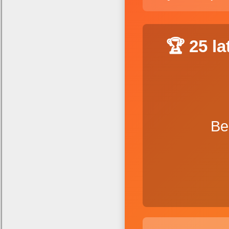
🏆 25 l
Be