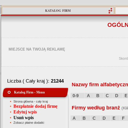
KATALOG FIRM
OGÓLN
MIEJSCE NA TWOJĄ REKLAMĘ
Skont
Liczba ( Cały kraj ):
21244
Nazwy firm alfabetyczn
Katalog Firm - Menu
0-9
A
B
C
D
E
Strona główna - cały kraj
Bezpłatnie dodaj firmę
Firmy według branż
(Kl
Edytuj wpis
Usuń wpis
A
B
C
D
E
F
Zobacz płatne dodatki