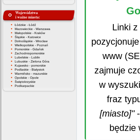
Go
Województwa
i ważne miasta:
Linki 
Łódzkie - Łódź
Mazowieckie - Warszawa
Małopolskie - Kraków
Śląskie - Katowice
pozycjonuje
Dolnośląskie - Wrocław
Wielkopolskie - Poznań
Pomorskie - Gdańsk
www (SEO
Zachodniopomorskie
Lubelskie - Lublin
Lubuskie - Zielona Góra
Kujawsko - pomorskie
zajmuje cz
Podlaskie - Białystok
Warmińsko - mazurskie
Opolskie - Opole
w wyszuki
Świętokrzyskie
Podkarpackie
fraz ty
[miasto]"
-
będzie 