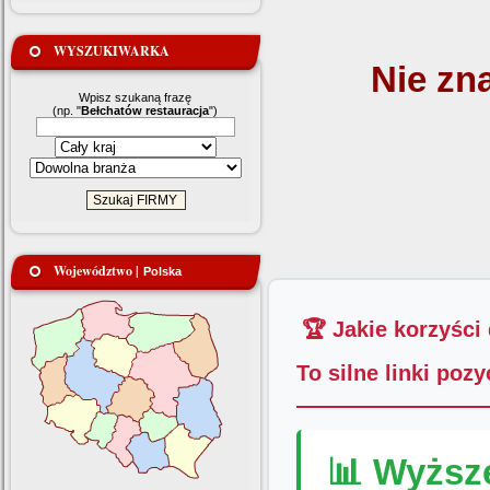
WYSZUKIWARKA
Nie zn
Wpisz szukaną frazę
(np. "
Bełchatów restauracja
")
Województwo |
Polska
🏆 Jakie korzyści
To silne linki poz
📊 Wyższ