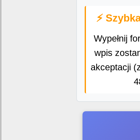
⚡ Szybka
Wypełnij fo
wpis zosta
akceptacji (
4