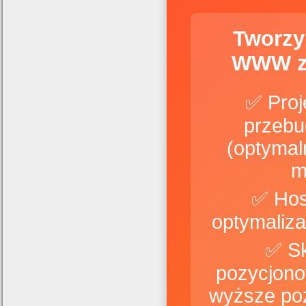
Tworzy
WWW z
✅ Proj
przebu
(optymal
m
✅ Hos
✅ S
pozycjono
wyższe po