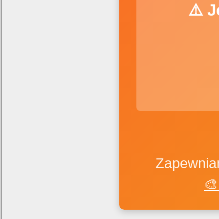
⚠️ 
Zapewniam
🎨