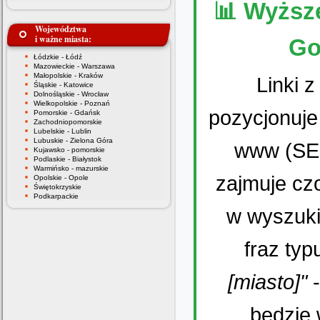
📊 Wyższ
Województwa
i ważne miasta:
Go
Łódzkie - Łódź
Mazowieckie - Warszawa
Małopolskie - Kraków
Linki 
Śląskie - Katowice
Dolnośląskie - Wrocław
Wielkopolskie - Poznań
pozycjonuje
Pomorskie - Gdańsk
Zachodniopomorskie
Lubelskie - Lublin
Lubuskie - Zielona Góra
www (SEO
Kujawsko - pomorskie
Podlaskie - Białystok
Warmińsko - mazurskie
zajmuje cz
Opolskie - Opole
Świętokrzyskie
Podkarpackie
w wyszuki
fraz ty
[miasto]"
-
będzie 