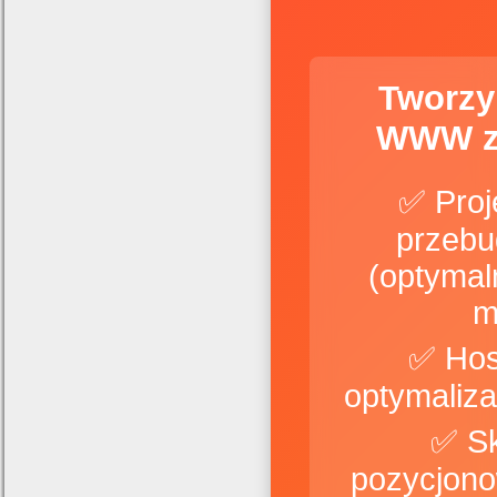
Tworzy
WWW z
✅ Proj
przebu
(optymal
m
✅ Hos
✅ S
pozycjono