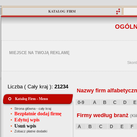
KATALOG FIRM
OGÓLN
MIEJSCE NA TWOJĄ REKLAMĘ
Skont
Liczba ( Cały kraj ):
21234
Nazwy firm alfabetyczn
Katalog Firm - Menu
0-9
A
B
C
D
E
Strona główna - cały kraj
Bezpłatnie dodaj firmę
Firmy według branż
(Kl
Edytuj wpis
Usuń wpis
A
B
C
D
E
F
Zobacz płatne dodatki