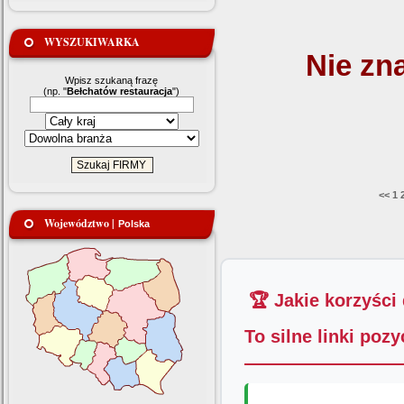
WYSZUKIWARKA
Nie zn
Wpisz szukaną frazę
(np. "
Bełchatów restauracja
")
<<
1
Województwo |
Polska
🏆 Jakie korzyści
To silne linki poz