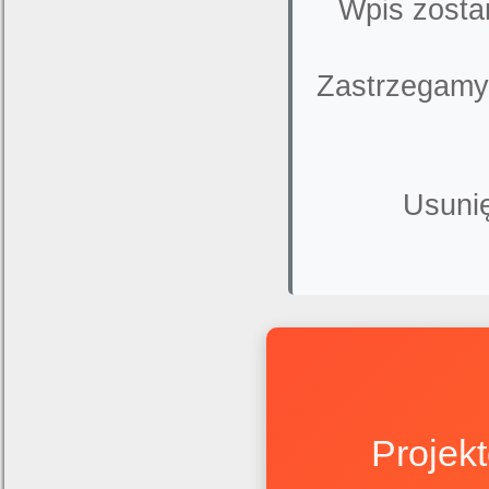
Wpis zosta
Zastrzegamy
Usunię
Projek