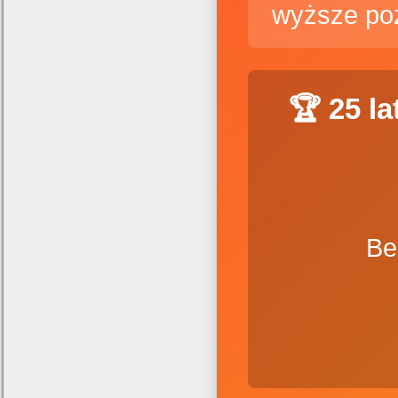
wyższe po
🏆 25 l
Be