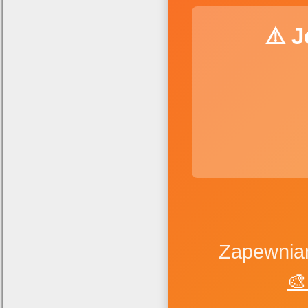
⚠️ 
Zapewniam
🎨