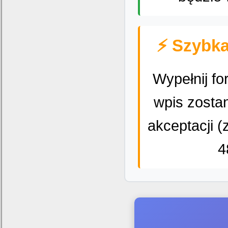
⚡ Szybka
Wypełnij fo
wpis zosta
akceptacji (
4