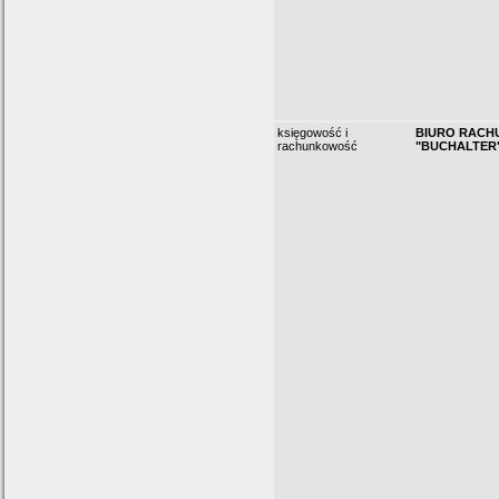
księgowość i
BIURO RAC
rachunkowość
"BUCHALTER