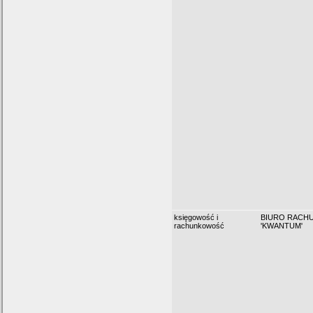
księgowość i
BIURO RACH
rachunkowość
'KWANTUM'