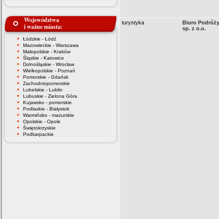
Województwa
turystyka
Biuro Podróży
i ważne miasta:
sp. z o.o.
Łódzkie - Łódź
Mazowieckie - Warszawa
Małopolskie - Kraków
Śląskie - Katowice
Dolnośląskie - Wrocław
Wielkopolskie - Poznań
Pomorskie - Gdańsk
Zachodniopomorskie
Lubelskie - Lublin
Lubuskie - Zielona Góra
Kujawsko - pomorskie
Podlaskie - Białystok
Warmińsko - mazurskie
Opolskie - Opole
Świętokrzyskie
Podkarpackie