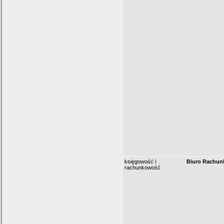
księgowość i
Biuro Rachu
rachunkowość