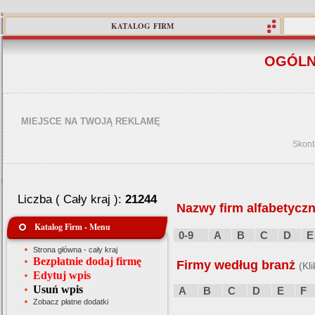
KATALOG FIRM
OGÓLN
MIEJSCE NA TWOJĄ REKLAMĘ
Skont
Liczba ( Cały kraj ):
21244
Nazwy firm alfabetyczn
Katalog Firm - Menu
0-9
A
B
C
D
E
Strona główna - cały kraj
Bezpłatnie dodaj firmę
Firmy według branż
(Kl
Edytuj wpis
Usuń wpis
A
B
C
D
E
F
Zobacz płatne dodatki