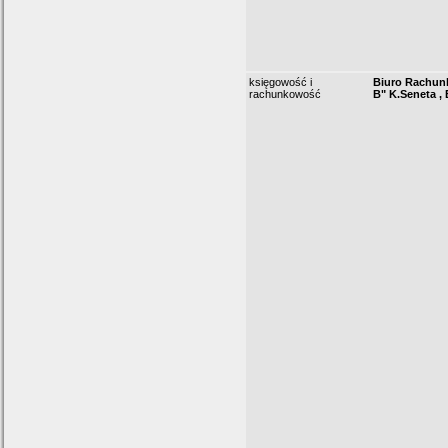
księgowość i
Biuro Rachu
rachunkowość
B" K.Seneta ,