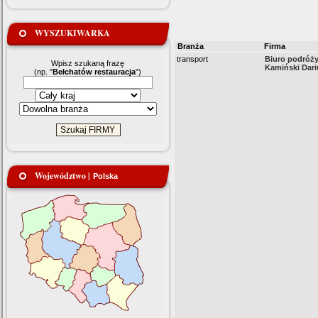
WYSZUKIWARKA
Branża
Firma
transport
Biuro podróż
Wpisz szukaną frazę
Kamiński Dari
(np. "
Bełchatów restauracja
")
Województwo |
Polska