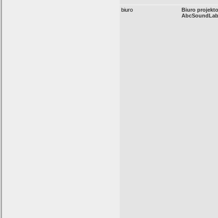
biuro
Biuro projekt
AbcSoundLab