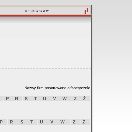
OFERTA WWW
Nazwy firm posortowane alfabetycznie
P
R
S
T
U
V
W
Z
Ż
P
R
S
T
U
V
W
Z
Ż