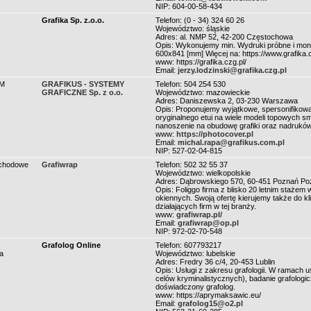
NIP: 604-00-58-434
Grafika Sp. z.o.o.
Telefon: (0 - 34) 324 60 26
Województwo: śląskie
Adres: al. NMP 52, 42-200 Częstochowa
Opis: Wykonujemy min. Wydruki próbne i mon
600x841 [mm] Więcej na: https://www.grafika.c
www: https://grafika.czg.pl/
Email:
jerzy.lodzinski@grafika.czg.pl
SM
GRAFIKUS - SYSTEMY
Telefon: 504 254 530
GRAFICZNE Sp. z o.o.
Województwo: mazowieckie
Adres: Daniszewska 2, 03-230 Warszawa
Opis: Proponujemy wyjątkowe, spersonifikowan
oryginalnego etui na wiele modeli topowych sm
nanoszenie na obudowę grafiki oraz nadruków
www:
https://photocover.pl
Email:
michal.rapa@grafikus.com.pl
NIP: 527-02-04-815
chodowe
Grafiwrap
Telefon: 502 32 55 37
Województwo: wielkopolskie
Adres: Dąbrowskiego 570, 60-451 Poznań Po
Opis: Foliggo firma z blisko 20 letnim staż
okiennych. Swoją ofertę kierujemy także do k
działających firm w tej branży.
www:
grafiwrap.pl/
Email:
grafiwrap@op.pl
NIP: 972-02-70-548
Grafolog Online
Telefon: 607793217
a
Województwo: lubelskie
Adres: Fredry 36 c/4, 20-453 Lublin
Opis: Usługi z zakresu grafologii. W ramach u
celów kryminalistycznych), badanie grafologic
doświadczony grafolog.
www: https://aprymaksawic.eu/
Email:
grafolog15@o2.pl