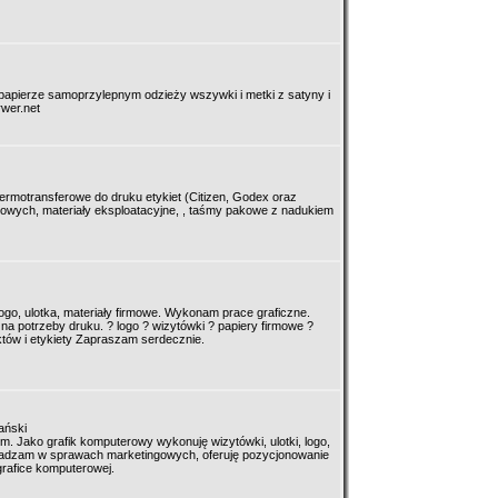
i papierze samoprzylepnym odzieży wszywki i metki z satyny i
wer.net
 termotransferowe do druku etykiet (Citizen, Godex oraz
owych, materiały eksploatacyjne, , taśmy pakowe z nadukiem
logo, ulotka, materiały firmowe. Wykonam prace graficzne.
 na potrzeby druku. ? logo ? wizytówki ? papiery firmowe ?
któw i etykiety Zapraszam serdecznie.
ański
irm. Jako grafik komputerowy wykonuję wizytówki, ulotki, logo,
Doradzam w sprawach marketingowych, oferuję pozycjonowanie
grafice komputerowej.