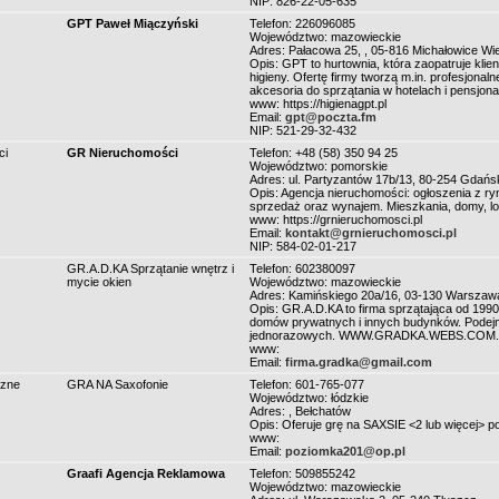
NIP: 826-22-05-635
GPT Paweł Miączyński
Telefon: 226096085
Województwo: mazowieckie
Adres: Pałacowa 25, , 05-816 Michałowice Wi
Opis: GPT to hurtownia, która zaopatruje klie
higieny. Ofertę firmy tworzą m.in. profesjonal
akcesoria do sprzątania w hotelach i pensjona
www: https://higienagpt.pl
Email:
gpt@poczta.fm
NIP: 521-29-32-432
ci
GR Nieruchomości
Telefon: +48 (58) 350 94 25
Województwo: pomorskie
Adres: ul. Partyzantów 17b/13, 80-254 Gdańs
Opis: Agencja nieruchomości: ogłoszenia z ry
sprzedaż oraz wynajem. Mieszkania, domy, loka
www: https://grnieruchomosci.pl
Email:
kontakt@grnieruchomosci.pl
NIP: 584-02-01-217
GR.A.D.KA Sprzątanie wnętrz i
Telefon: 602380097
mycie okien
Województwo: mazowieckie
Adres: Kamińskiego 20a/16, 03-130 Warszaw
Opis: GR.A.D.KA to firma sprzątająca od 199
domów prywatnych i innych budynków. Podejmu
jednorazowych. WWW.GRADKA.WEBS.COM. Ko
www:
Email:
firma.gradka@gmail.com
czne
GRA NA Saxofonie
Telefon: 601-765-077
Województwo: łódzkie
Adres: , Bełchatów
Opis: Oferuje grę na SAXSIE <2 lub więcej> p
www:
Email:
poziomka201@op.pl
Graafi Agencja Reklamowa
Telefon: 509855242
Województwo: mazowieckie