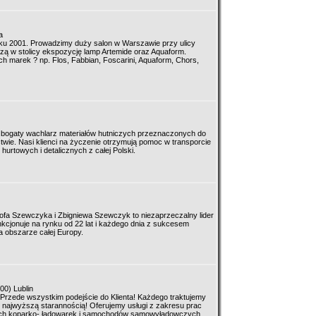
a
oku 2001. Prowadzimy duży salon w Warszawie przy ulicy
zą w stolicy ekspozycję lamp Artemide oraz Aquaform.
 marek ? np. Flos, Fabbian, Foscarini, Aquaform, Chors,
je bogaty wachlarz materiałów hutniczych przeznaczonych do
wie. Nasi klienci na życzenie otrzymują pomoc w transporcie
hurtowych i detalicznych z całej Polski.
fa Szewczyka i Zbigniewa Szewczyk to niezaprzeczalny lider
kcjonuje na rynku od 22 lat i każdego dnia z sukcesem
obszarze całej Europy.
00) Lublin
 Przede wszystkim podejście do Klienta! Każdego traktujemy
 najwyższą starannością! Oferujemy usługi z zakresu prac
ch koparko- ładowarek i samochodów samowyładowczych.