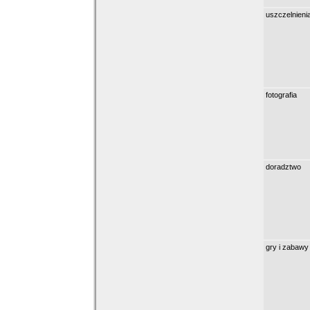
uszczelnieni
fotografia
doradztwo
gry i zabawy