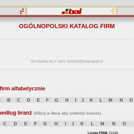
OGÓLNOPOLSKI KATALOG FIRM
Skontaktuj się z nami: kontakt@katalogbai.pl
irm alfabetycznie
A
B
C
D
E
F
G
H
I
J
K
L
M
N
O
według branż
(Kliknij w literę aby odsłonić branże)
C
D
E
F
G
H
I
J
K
L
M
N
O
Liczba FIRM
: 21244