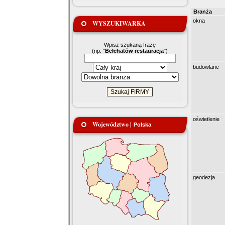
Branża
okna
WYSZUKIWARKA
Wpisz szukaną frazę
(np. "
Bełchatów restauracja
")
budowlane
oświetlenie
Województwo |
Polska
geodezja