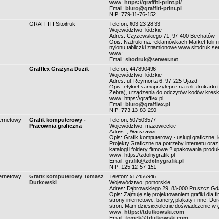
www:
https://graffiti-print.pl/
Email:
biuro@graffiti-print.pl
NIP: 779-11-76-152
GRAFFITI Sitodruk
Telefon: 603 23 28 33
Województwo: łódzkie
Adres: Czyżewskiego 71, 97-400 Bełchatów
Opis: Nadruki na: reklamówkach Market folii 
nylonu tabliczki znamionowe www.sitodruk.ser
www:
Email:
sitodruk@serwer.net
Grafflex Grażyna Duzik
Telefon: 447890496
Województwo: łódzkie
Adres: ul. Reymonta 6, 97-225 Ujazd
Opis: etykiet samoprzylepne na roli, drukarki
Zebra), urządzenia do odczytów kodów kresk
www: https://grafflex.pl
Email:
biuro@grafflex.pl
NIP: 773-13-83-290
ternetowy
Grafik komputerowy -
Telefon: 507503577
Pracownia graficzna
Województwo: mazowieckie
Adres: , Warszawa
Opis: Grafik komputerowy - usługi graficzne, 
Projekty Graficzne na potrzeby internetu oraz
katalogi i foldery firmowe ? opakowania produ
www: https://zdolnygrafik.pl
Email:
grafik@zdolnygrafik.pl
NIP: 125-12-57-151
ternetowy
Grafik komputerowy Tomasz
Telefon: 517456946
Dutkowski
Województwo: pomorskie
Adres: Dąbrowskiego 29, 83-000 Pruszcz Gd
Opis: Zajmuję się projektowaniem grafiki dla f
strony internetowe, banery, plakaty i inne. 
stron. Mam dziesięcioletnie doświadczenie w 
www:
https://tdutkowski.com
Email:
tomek@tdutkowski.com