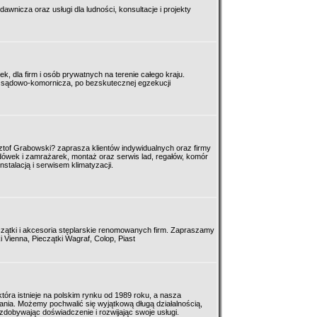
wnicza oraz usługi dla ludności, konsultacje i projekty
k, dla firm i osób prywatnych na terenie całego kraju.
sądowo-komornicza, po bezskutecznej egzekucji
ztof Grabowski? zaprasza klientów indywidualnych oraz firmy
odówek i zamrażarek, montaż oraz serwis lad, regałów, komór
stalacją i serwisem klimatyzacji.
zątki i akcesoria stęplarskie renomowanych firm. Zapraszamy
i Vienna, Pieczątki Wagraf, Colop, Piast
t która istnieje na polskim rynku od 1989 roku, a nasza
nania. Możemy pochwalić się wyjątkową długą działalnością,
zdobywając doświadczenie i rozwijając swoje usługi.