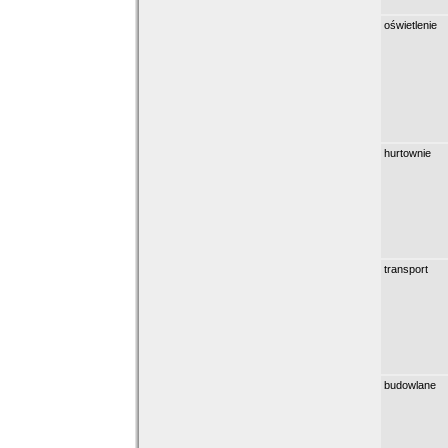
oświetlenie
hurtownie
transport
budowlane