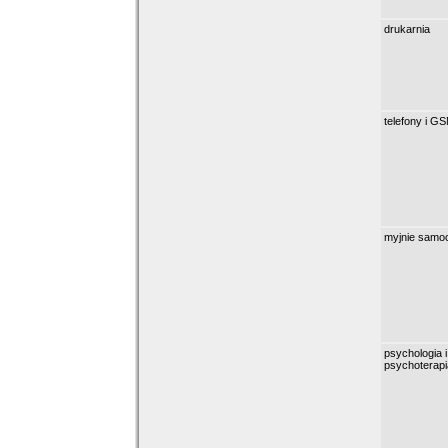
drukarnia
telefony i G
myjnie samo
psychologia i
psychoterapi