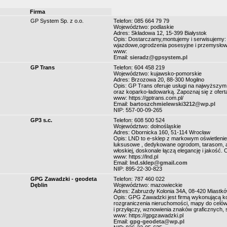
Firma
GP System Sp. z o.o.
Telefon: 085 664 79 79
Województwo: podlaskie
Adres: Składowa 12, 15-399 Białystok
Opis: Dostarczamy,montujemy i serwisujemy
wjazdowe,ogrodzenia posesyjne i przemysło
www:
Email:
sieradz@gpsystem.pl
GP Trans
Telefon: 604 458 219
Województwo: kujawsko-pomorskie
Adres: Brzozowa 20, 88-300 Mogilno
Opis: GP Trans oferuje usługi na najwyższym 
oraz koparko-ładowarką. Zapoznaj się z ofert
www: https://gptrans.com.pl/
Email:
bartoszchmielewski3212@wp.pl
NIP: 557-00-09-265
GP3 s.c.
Telefon: 608 500 524
Województwo: dolnośląskie
Adres: Obornicka 160, 51-114 Wrocław
Opis: LND to e-sklep z markowym oświetleni
luksusowe , dedykowane ogrodom, tarasom, a
włoskiej, doskonale łączą elegancję i jakość. 
www: https://lnd.pl
Email:
lnd.sklep@gmail.com
NIP: 895-22-30-823
GPG Zawadzki - geodeta
Telefon: 787 460 022
Dęblin
Województwo: mazowieckie
Adres: Zabruzdy Kolonia 34A, 08-420 Miastkó
Opis: GPG Zawadzki jest firmą wykonującą ko
rozgraniczenia nieruchomości, mapy do celó
i przyłączy, wznowienia znaków graficznych,
www: https://gpgzawadzki.pl
Email:
gpg-geodeta@wp.pl