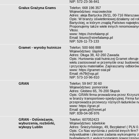
NIP: 572-23-36-841
Gralux Grażyna Grams
Telefon: 668 196 357
Województwo: mazowieckie
Adres: aleja Bartycka 26/11, 00-716 Warszaw
Opis: W branży oświetleniowej działamy od r
Bartyckiej, w którym znajdą Państwo najwięks
Proponujemy także wiele innych renomowanych
Vitosi.
www: https://strefalamp.pl
Email:
biuro@strefalamp.pl
NIP: 526-11-73-133
Gramet - wyroby hutnicze
Telefon: 500 666 888
Województwo: śląskie
Adres: Długa 38, 42-260 Zawada
Opis: Hurtownia stali hutniczej Gramet oferu
wielu zastosowań w przemyśle oraz budownict
i przycięciu materiałów. Zapraszamy odbiorów 
www: https://gramet-stal.pl/
Email:
rh79@op.pl
NIP: 573-10-96-810
GRAN
Telefon: 59 847 30 60
Województwo: pomorskie
Adres: Głobino 65, 76-200 Słupsk
Opis: GRAN firma prowadzona przez Krzyszto
w branży transportowo-spedycyjnej. Firma fun
przeprowadza przewozy różnych ładunków na 
www: https://gran.pl
Email:
gran.pl@onet.pl
NIP: 839-04-08-976
GRAN - Odśnieżanie,
Telefon: 607052423
wyburzenia, rozbiórki,
Województwo: lubelskie
wykopy Lublin
Adres: Śnieżyńskiego, 49, Bezpłatne! ( PLN 0.
Opis: Co Nas wyróżnia z pośród innych firm?
indywidualnie i zlecone zadania wykonujemy z
budowlanych z wykorzystaniem nowoczesny