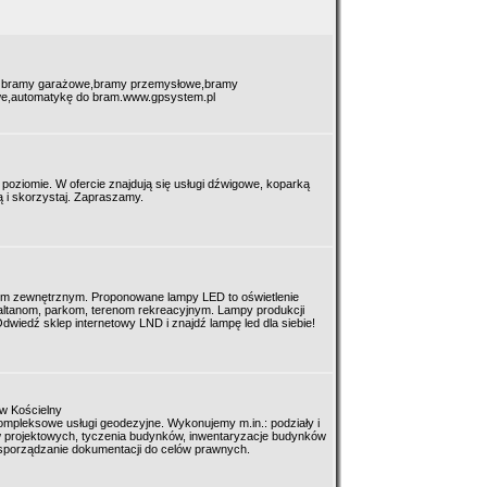
: bramy garażowe,bramy przemysłowe,bramy
we,automatykę do bram.www.gpsystem.pl
poziomie. W ofercie znajdują się usługi dźwigowe, koparką
ą i skorzystaj. Zapraszamy.
em zewnętrznym. Proponowane lampy LED to oświetlenie
ltanom, parkom, terenom rekreacyjnym. Lampy produkcji
Odwiedź sklep internetowy LND i znajdź lampę led dla siebie!
w Kościelny
mpleksowe usługi geodezyjne. Wykonujemy m.in.: podziały i
w projektowych, tyczenia budynków, inwentaryzacje budynków
 sporządzanie dokumentacji do celów prawnych.