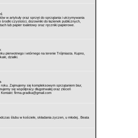
eś
ntów w artykuły oraz sprzęt do sprzątania i utrzymywania
ne środki czystości, dozowniki do łazienek publicznych,
tach lub papier toaletowy oraz ręczniki papierowe.
k
nku pierwotnego i wtórnego na terenie Trójmiasta. Kupno,
le, działki.
a
0 roku. Zajmujemy się kompleksowym sprzątaniem biur,
jemy się współpracy długotrwałej oraz zleceń
ntakt: firma.gradka@gmail.com
odczas ślubu w kościele, składania zyczen, u młodej..
Beata