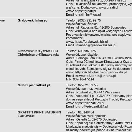
Adres: ul. Warszawska 2, 05-240 Tłuszcz
Opis: Działalność reklamowa, promocyjna, wyda
graficzne. Dodatkowo: www.graafi.pl
www: https://graafi.pl
Email:
graafi_br@wp.pl
sowe
Grabowski Inkasso
Telefon: (032) 291 99 75
Województwo: śląskie
Adres: ul. Radosna 81, 41-200 Sosnowiec
Opis: Windykacja bez opłat wstępnych i zalicze
Pozytywnie niekonwencjonalna, pozasądowa, 
komorniczej.
www: https://grabowski.biz.pl
Email:
inkasso@grabowski.biz.pl
Grabowski Krzysztof PHU
Telefon: 606 987 725
Chłodnictwo-Klimatyzacja
Województwo: śląskie
Adres: Babiego Lata 11a, 43-300 Bielsko-Biała
Opis: Firma ?Chłodnictwo-Klimatyzacja Krzys
z Bielska-Białe i okolic. Oferujemy naprawy l
chłodniczych. Zajmujemy się także doborem, in
www:
https://chlodnictwo-grabowski.pl
Email:
krzysztof.lipnik@interia.pl
NIP: 937-16-47-114
Grafex pieczatki24.pl
Telefon: 022621 39 55
Województwo: mazowieckie
Adres: Rozbrat 20, 00-447 Warszawa
Opis: Pieczatki24.pl - GRAFEX Polecamy piec
do naszego sklepu! Pieczątki Trodat, Pieczątk
www: https://pieczatki24.pl
Email:
biuro@pieczatki24.pl
GRAFFITI PRINT SATURNIN
Telefon: 618148454
ŻUKOWSKI
Województwo: wielkopolskie
Adres: Osiedle 1, 62-070 Dopiewiec
Opis: Zapoznaj się z ofertą firmy Graffiti Prin
lokalizacja znajduje się w Dopiewcu koło Poz
działamy bowiem już ponad 35 lat, rokrocznie 