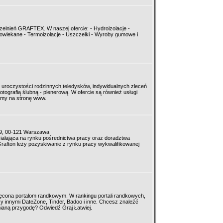
czelnień GRAFTEX. W naszej ofercie: - Hydroizolacje -
 powlekane - Termoizolacje - Uszczelki - Wyroby gumowe i
ch uroczystości rodzinnych,teledysków, indywidualnych zleceń
fotografią ślubną - plenerową. W ofercie są również usługi
zamy na stronę www.
39, 00-121 Warszawa
ziałająca na rynku pośrednictwa pracy oraz doradztwa
rafton leży pozyskiwanie z rynku pracy wykwalifikowanej
więcona portalom randkowym. W rankingu portali randkowych,
zy innymi DateZone, Tinder, Badoo i inne. Chcesz znaleźć
ianą przygodę? Odwiedź Graj Łatwiej.