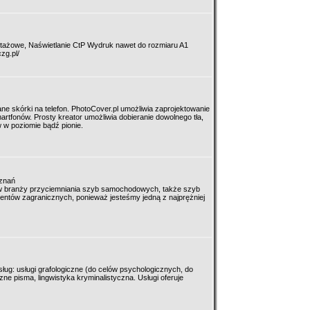
tażowe, Naświetlanie CtP Wydruk nawet do rozmiaru A1
zg.pl/
e skórki na telefon. PhotoCover.pl umożliwia zaprojektowanie
artfonów. Prosty kreator umożliwia dobieranie dowolnego tła,
 w poziomie bądź pionie.
znań
em w branży przyciemniania szyb samochodowych, także szyb
lientów zagranicznych, ponieważ jesteśmy jedną z najprężniej
sług: usługi grafologiczne (do celów psychologicznych, do
zne pisma, lingwistyka kryminalistyczna. Usługi oferuje