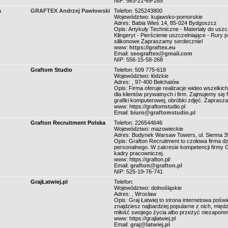
NIP: 563-21-69-285
a
GRAFTEX Andrzej Pawłowski
Telefon: 525243800
Województwo: kujawsko-pomorskie
Adres: Babia Wieś 14, 85-024 Bydgoszcz
Opis: Artykuły Techniczne - Materiały do usz
Klingeryt - Pierścienie uszczelniające - Rury
silikonowe Zapraszamy serdecznie!
www:
https://graftex.eu
Email:
seograftex@gmail.com
NIP: 556-15-58-268
Graftom Studio
Telefon: 509 775-618
Województwo: łódzkie
Adres: , 97-400 Bełchatów
Opis: Firma oferuje realizacje wideo wszelki
dla klientów prywatnych i firm. Zajmujemy się 
grafiki komputerowej, obróbki zdjęć. Zapras
www: https://graftomstudio.pl
Email:
biuro@graftomstudio.pl
Grafton Recruitment Polska
Telefon: 226544646
Województwo: mazowieckie
Adres: Budynek Warsaw Towers, ul. Sienna 
Opis: Grafton Recruitment to czołowa firma d
personalnego. W zakresie kompetencji firmy G
kadry pracowniczej.
www: https://grafton.pl/
Email:
grafton@grafton.pl
NIP: 525-19-76-741
GrajŁatwiej.pl
Telefon:
Województwo: dolnośląskie
Adres: , Wrocław
Opis: Graj Łatwiej to strona internetowa poś
znajdziesz najbardziej popularne z nich, międ
miłość swojego życia albo przeżyć niezapomn
www: https://grajlatwiej.pl
Email:
graj@latwiej.pl