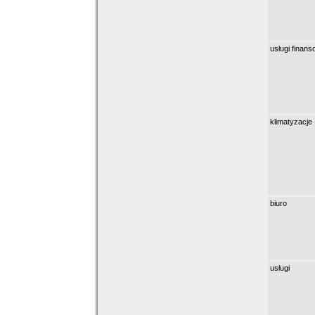
usługi finan
klimatyzacje
biuro
usługi