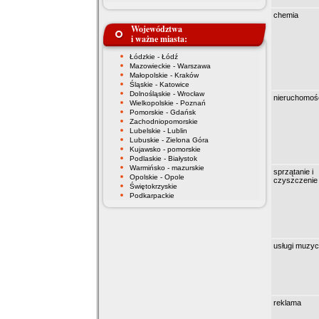
chemia
Województwa
i ważne miasta:
Łódzkie - Łódź
Mazowieckie - Warszawa
Małopolskie - Kraków
Śląskie - Katowice
Dolnośląskie - Wrocław
nieruchomoś
Wielkopolskie - Poznań
Pomorskie - Gdańsk
Zachodniopomorskie
Lubelskie - Lublin
Lubuskie - Zielona Góra
Kujawsko - pomorskie
Podlaskie - Białystok
Warmińsko - mazurskie
sprzątanie i
Opolskie - Opole
czyszczenie
Świętokrzyskie
Podkarpackie
usługi muzy
reklama