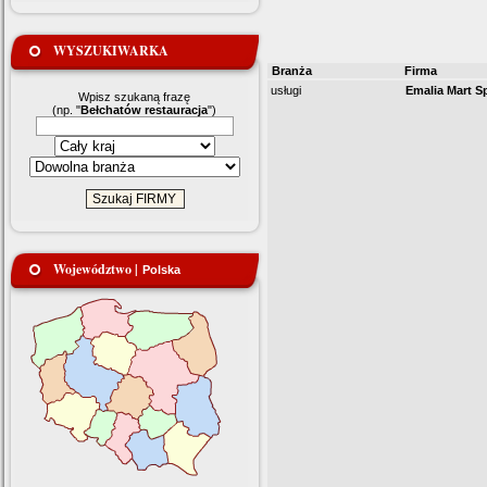
WYSZUKIWARKA
Branża
Firma
usługi
Emalia Mart Sp
Wpisz szukaną frazę
(np. "
Bełchatów restauracja
")
Województwo |
Polska