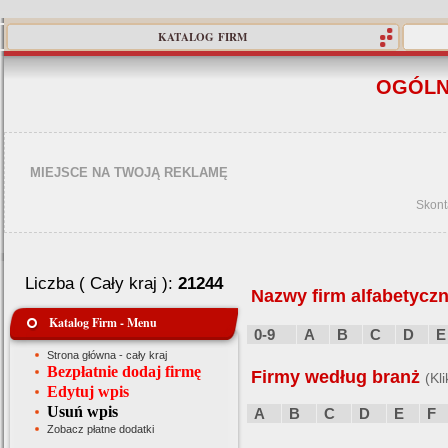
KATALOG FIRM
OGÓLN
MIEJSCE NA TWOJĄ REKLAMĘ
Skont
Liczba ( Cały kraj ):
21244
Nazwy firm alfabetyczn
Katalog Firm - Menu
0-9
A
B
C
D
E
Strona główna - cały kraj
Bezpłatnie dodaj firmę
Firmy według branż
(Kl
Edytuj wpis
Usuń wpis
A
B
C
D
E
F
Zobacz płatne dodatki