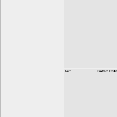
biuro
EmCare Emilia