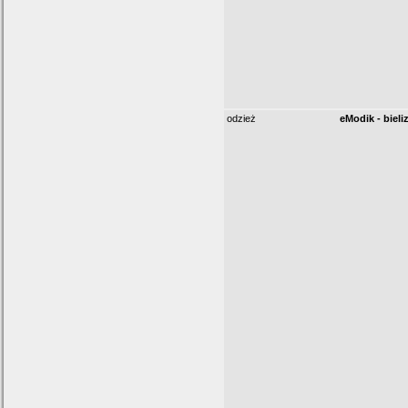
odzież
eModik - biel