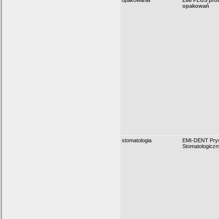
opakowania
EMI PLUS produ
opakowań
stomatologia
EMI-DENT Pryw
Stomatologiczn