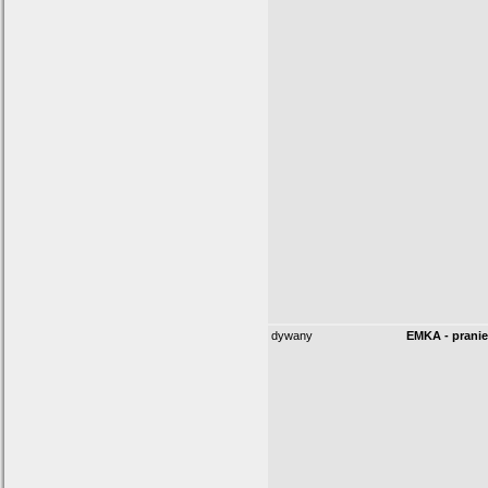
dywany
EMKA - pranie