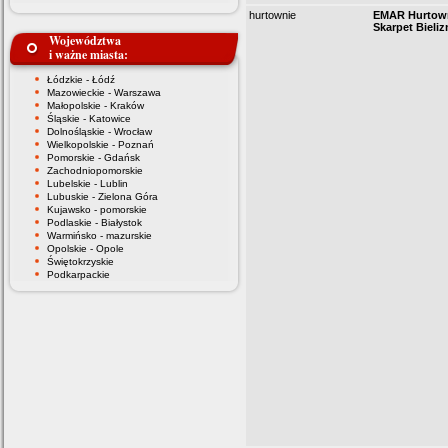
hurtownie
EMAR Hurtown
Skarpet Bieliz
Województwa
i ważne miasta:
Łódzkie - Łódź
Mazowieckie - Warszawa
Małopolskie - Kraków
Śląskie - Katowice
Dolnośląskie - Wrocław
Wielkopolskie - Poznań
Pomorskie - Gdańsk
Zachodniopomorskie
Lubelskie - Lublin
Lubuskie - Zielona Góra
Kujawsko - pomorskie
Podlaskie - Białystok
Warmińsko - mazurskie
Opolskie - Opole
Świętokrzyskie
Podkarpackie