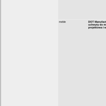
meble
DOT Manufactu
uchwyty do me
projektowa i w