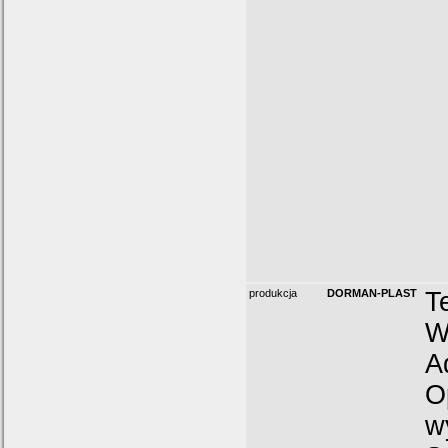
produkcja
DORMAN-PLAST
T
W
A
O
w