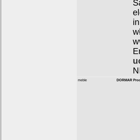
S
e
i
w
w
E
u
N
meble
DORMAR Prod