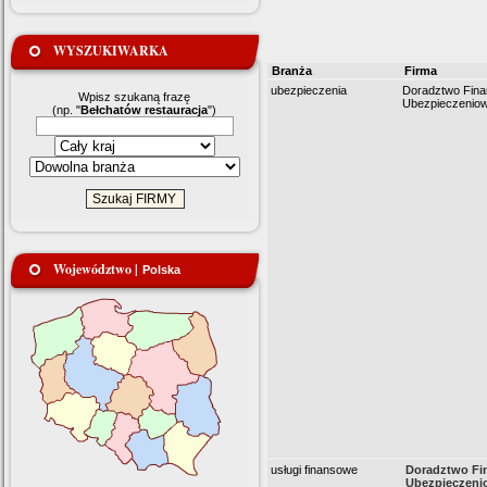
WYSZUKIWARKA
Branża
Firma
ubezpieczenia
Doradztwo Fin
Wpisz szukaną frazę
Ubezpieczenio
(np. "
Bełchatów restauracja
")
Województwo |
Polska
usługi finansowe
Doradztwo Fi
Ubezpieczeni