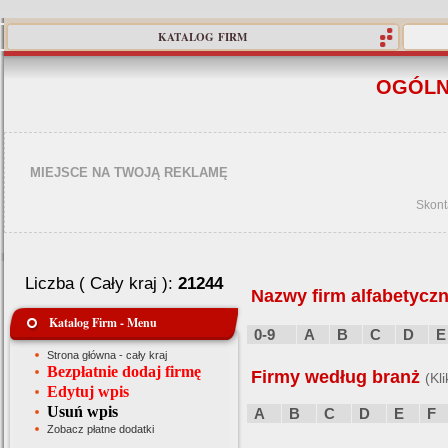
KATALOG FIRM
OGÓLN
MIEJSCE NA TWOJĄ REKLAMĘ
Skont
Liczba ( Cały kraj ):
21244
Nazwy firm alfabetyczn
Katalog Firm - Menu
0-9
A
B
C
D
E
Strona główna - cały kraj
Bezpłatnie dodaj firmę
Firmy według branż
(Kl
Edytuj wpis
Usuń wpis
A
B
C
D
E
F
Zobacz płatne dodatki