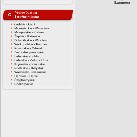
Szampera
Województwa
i ważne miasta:
Łódzkie - Łódź
Mazowieckie - Warszawa
Małopolskie - Kraków
Śląskie - Katowice
Dolnośląskie - Wrocław
Wielkopolskie - Poznań
Pomorskie - Gdańsk
Zachodniopomorskie
Lubelskie - Lublin
Lubuskie - Zielona Góra
Kujawsko - pomorskie
Podlaskie - Białystok
Warmińsko - mazurskie
Opolskie - Opole
Świętokrzyskie
Podkarpackie