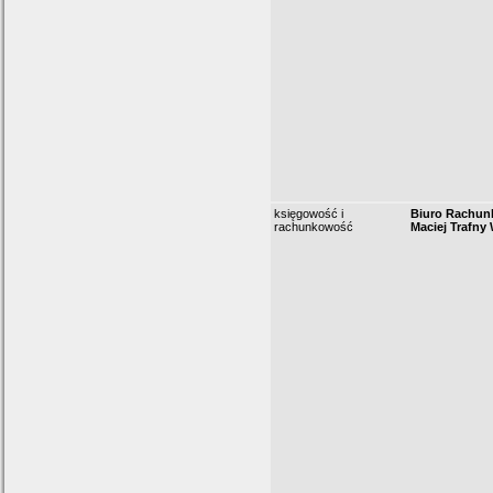
księgowość i
Biuro Rachun
rachunkowość
Maciej Trafny