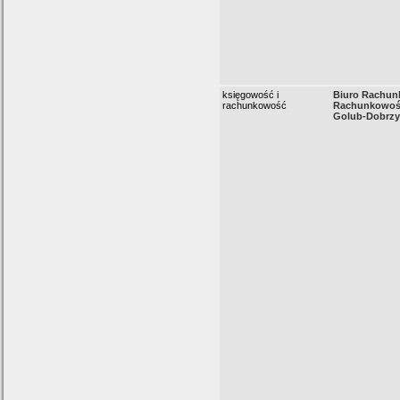
księgowość i
Biuro Rachun
rachunkowość
Rachunkowość
Golub-Dobrz