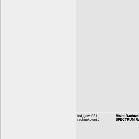
księgowość i
Biuro Rachu
rachunkowość
SPECTRUM Raf