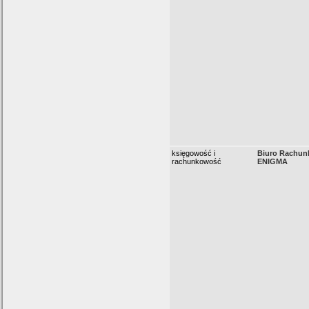
księgowość i
Biuro Rachu
rachunkowość
ENIGMA