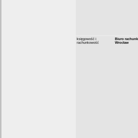
księgowość i
Biuro rachun
rachunkowość
Wrocław