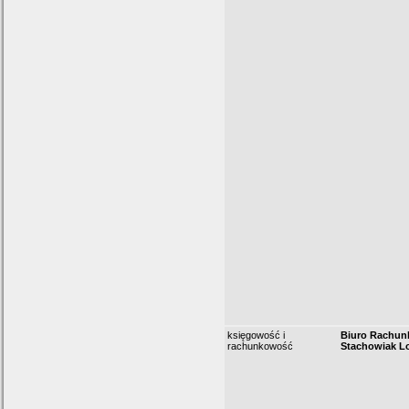
księgowość i
Biuro Rachu
rachunkowość
Stachowiak Lo