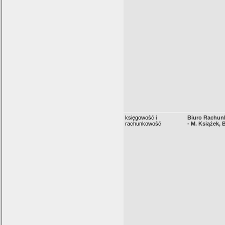
księgowość i
Biuro Rachu
rachunkowość
- M. Książek, 