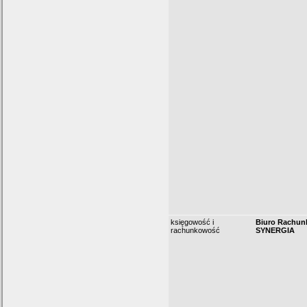
księgowość i
Biuro Rachu
rachunkowość
SYNERGIA