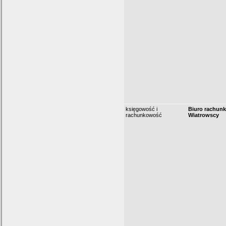
księgowość i
Biuro rachun
rachunkowość
Wiatrowscy