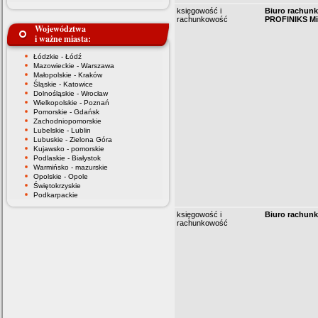
księgowość i
Biuro rachun
rachunkowość
PROFINIKS Mi
Województwa
i ważne miasta:
Łódzkie - Łódź
Mazowieckie - Warszawa
Małopolskie - Kraków
Śląskie - Katowice
Dolnośląskie - Wrocław
Wielkopolskie - Poznań
Pomorskie - Gdańsk
Zachodniopomorskie
Lubelskie - Lublin
Lubuskie - Zielona Góra
Kujawsko - pomorskie
Podlaskie - Białystok
Warmińsko - mazurskie
Opolskie - Opole
Świętokrzyskie
Podkarpackie
księgowość i
Biuro rachun
rachunkowość