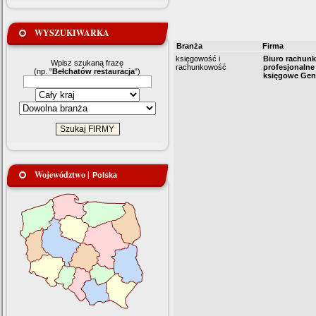
WYSZUKIWARKA
Branża
Firma
księgowość i
Biuro rachun
Wpisz szukaną frazę
rachunkowość
profesjonalne
(np. "
Bełchatów restauracja
")
księgowe Gene
Województwo |
Polska