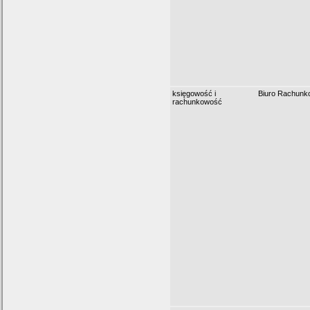
księgowość i
Biuro Rachun
rachunkowość