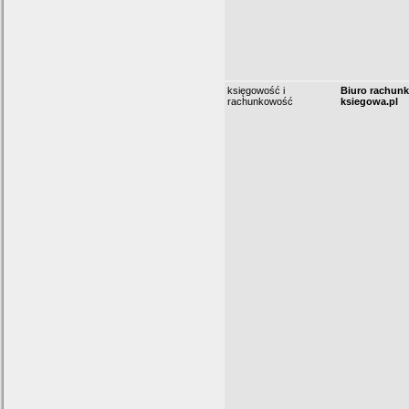
księgowość i
Biuro rachun
rachunkowość
ksiegowa.pl