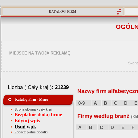
KATALOG FIRM
OGÓLN
MIEJSCE NA TWOJĄ REKLAMĘ
Skont
Liczba ( Cały kraj ):
21239
Nazwy firm alfabetyczn
Katalog Firm - Menu
0-9
A
B
C
D
E
Strona główna - cały kraj
Bezpłatnie dodaj firmę
Firmy według branż
(Kl
Edytuj wpis
Usuń wpis
A
B
C
D
E
F
Zobacz płatne dodatki