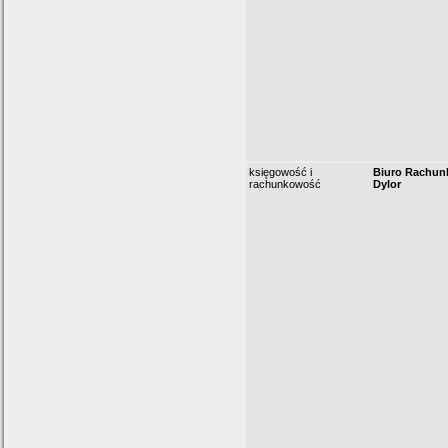
księgowość i
Biuro Rachun
rachunkowość
Dylor