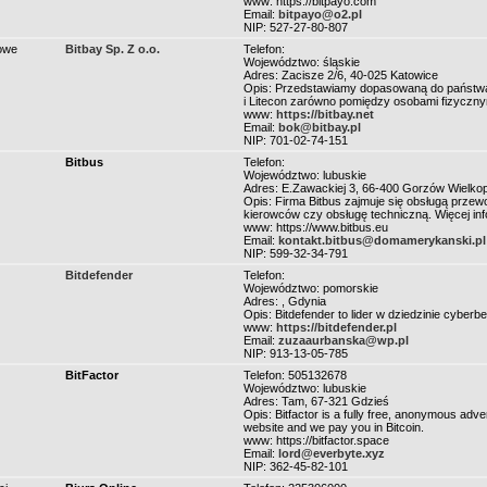
www: https://bitpayo.com
Email:
bitpayo@o2.pl
NIP: 527-27-80-807
sowe
Bitbay Sp. Z o.o.
Telefon:
Województwo: śląskie
Adres: Zacisze 2/6, 40-025 Katowice
Opis: Przedstawiamy dopasowaną do państwa p
i Litecon zarówno pomiędzy osobami fizycznymi
www:
https://bitbay.net
Email:
bok@bitbay.pl
NIP: 701-02-74-151
Bitbus
Telefon:
Województwo: lubuskie
Adres: E.Zawackiej 3, 66-400 Gorzów Wielkop
Opis: Firma Bitbus zajmuje się obsługą prze
kierowców czy obsługę techniczną. Więcej info
www: https://www.bitbus.eu
Email:
kontakt.bitbus@domamerykanski.pl
NIP: 599-32-34-791
Bitdefender
Telefon:
Województwo: pomorskie
Adres: , Gdynia
Opis: Bitdefender to lider w dziedzinie cyber
www:
https://bitdefender.pl
Email:
zuzaaurbanska@wp.pl
NIP: 913-13-05-785
BitFactor
Telefon: 505132678
Województwo: lubuskie
Adres: Tam, 67-321 Gdzieś
Opis: Bitfactor is a fully free, anonymous adv
website and we pay you in Bitcoin.
www: https://bitfactor.space
Email:
lord@everbyte.xyz
NIP: 362-45-82-101