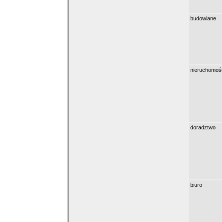
budowlane
nieruchomoś
doradztwo
biuro