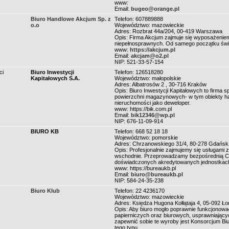
www:
Email:
bugeo@orange.pl
Biuro Handlowe Akcjum Sp. z
Telefon: 607889888
o.o
Województwo: mazowieckie
Adres: Rozbrat 44a/204, 00-419 Warszawa
Opis: Firma Akcjum zajmuje się wyposażeniem
niepełnosprawnych. Od samego początku świ
www:
https://akcjum.pl
Email:
akcjam@o2.pl
NIP: 521-33-57-154
ci
Biuro Inwestycji
Telefon: 126518280
Kapitałowych S.A.
Województwo: małopolskie
Adres: Albatrosów 2 , 30-716 Kraków
Opis: Biuro Inwestycji Kapitałowych to firma
powierzchni magazynowych- w tym obiekty ha
nieruchomości jako deweloper.
www: https://bik.com.pl
Email:
bik12346@wp.pl
NIP: 676-11-09-914
BIURO KB
Telefon: 668 52 18 18
Województwo: pomorskie
Adres: Chrzanowskiego 31/4, 80-278 Gdańsk
Opis: Profesjonalnie zajmujemy się usługami 
wschodnie. Przeprowadzamy bezpośrednią Cert
doświadczonych akredytowanych jednostkac
www: https://bureaukb.pl
Email:
biuro@bureaukb.pl
NIP: 584-24-35-238
Biuro Klub
Telefon: 22 4236170
Województwo: mazowieckie
Adres: Księdza Hugona Kołłątaja 4, 05-092 Ło
Opis: Aby biuro mogło poprawnie funkcjonowa
papierniczych oraz biurowych, usprawniającyc
zapewnić sobie te wyroby jest Konsorcjum Biu
tego typu.