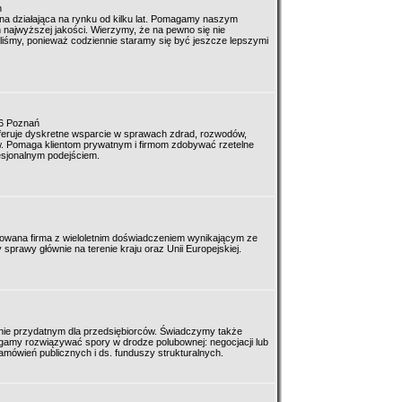
n
a działająca na rynku od kilku lat. Pomagamy naszym
 najwyższej jakości. Wierzymy, że na pewno się nie
liśmy, ponieważ codziennie staramy się być jeszcze lepszymi
6 Poznań
eruje dyskretne wsparcie w sprawach zdrad, rozwodów,
. Pomaga klientom prywatnym i firmom zdobywać rzetelne
fesjonalnym podejściem.
owana firma z wieloletnim doświadczeniem wynikającym ze
 sprawy głównie na terenie kraju oraz Unii Europejskiej.
ie przydatnym dla przedsiębiorców. Świadczymy także
my rozwiązywać spory w drodze polubownej: negocjacji lub
amówień publicznych i ds. funduszy strukturalnych.