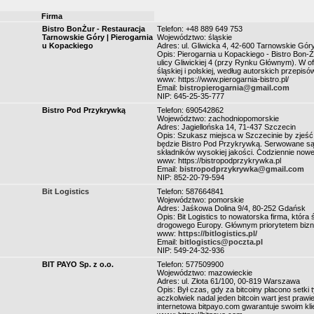
Firma
Bistro BonŻur - Restauracja
Telefon: +48 889 649 753
Tarnowskie Góry | Pierogarnia
Województwo: śląskie
u Kopackiego
Adres: ul. Gliwicka 4, 42-600 Tarnowskie Gór
Opis: Pierogarnia u Kopackiego - Bistro Bon-
ulicy Gliwickiej 4 (przy Rynku Głównym). W of
śląskiej i polskiej, według autorskich przepisów
www: https://www.pierogarnia-bistro.pl/
Email:
bistropierogarnia@gmail.com
NIP: 645-25-35-777
Bistro Pod Przykrywką
Telefon: 690542862
Województwo: zachodniopomorskie
Adres: Jagiellońska 14, 71-437 Szczecin
Opis: Szukasz miejsca w Szczecinie by zjeść t
będzie Bistro Pod Przykrywką. Serwowane s
składników wysokiej jakości. Codziennie nowe
www: https://bistropodprzykrywka.pl
Email:
bistropodprzykrywka@gmail.com
NIP: 852-20-79-594
Bit Logistics
Telefon: 587664841
Województwo: pomorskie
Adres: Jaśkowa Dolina 9/4, 80-252 Gdańsk
Opis: Bit Logistics to nowatorska firma, któr
drogowego Europy. Głównym priorytetem biznes
www:
https://bitlogistics.pl/
Email:
bitlogistics@poczta.pl
NIP: 549-24-32-936
BIT PAYO Sp. z o.o.
Telefon: 577509900
Województwo: mazowieckie
Adres: ul. Złota 61/100, 00-819 Warszawa
Opis: Był czas, gdy za bitcoiny płacono setki 
aczkolwiek nadal jeden bitcoin wart jest prawi
internetowa bitpayo.com gwarantuje swoim kli