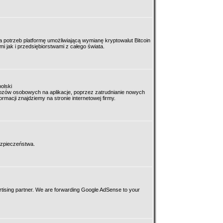
otrzeb platformę umożliwiającą wymianę kryptowalut Bitcoin
 jak i przedsiębiorstwami z całego świata.
olski
wozów osobowych na aplikacje, poprzez zatrudnianie nowych
rmacji znajdziemy na stronie internetowej firmy.
bezpieczeństwa.
ertising partner. We are forwarding Google AdSense to your