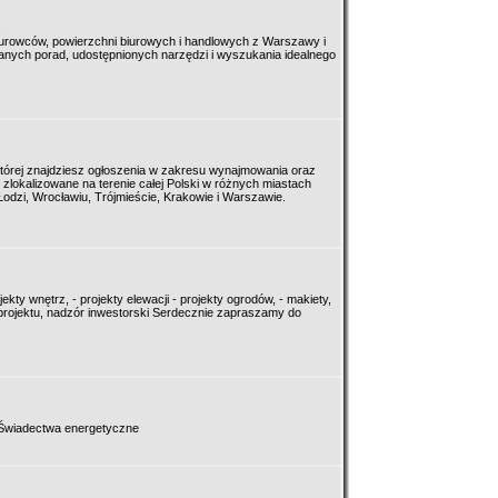
iurowców, powierzchni biurowych i handlowych z Warszawy i
anych porad, udostępnionych narzędzi i wyszukania idealnego
której znajdziesz ogłoszenia w zakresu wynajmowania oraz
 zlokalizowane na terenie całej Polski w różnych miastach
Łodzi, Wrocławiu, Trójmieście, Krakowie i Warszawie.
kty wnętrz, - projekty elewacji - projekty ogrodów, - makiety,
ji projektu, nadzór inwestorski Serdecznie zapraszamy do
 Świadectwa energetyczne