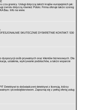
CE
 zza granicy. Usługi dotyczą takich krajów europejskich jak:
ługi zwrotu dotyczą również Polski. Firma oferuje także szereg
KA Bau. Info na www.
e
e PROFESJONALNIE SKUTECZNIE DYSKRETNIE KONTAKT: 530
o dyspozycji osób prywatnych oraz klientów biznesowych. Dla
ykacja, ustalenia, wykrywanie podsłuchów, a także wsparcie
iT Detektywi to doświadczeni detektywi z licencją, którzy
nym i przedsiębiorstwom. Zapoznaj się z pełną ofertą usług