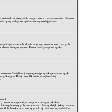
 łazienek użytku publicznego oraz z zastosowaniem dla osób
adczymy usługi kompleksowe wysokiej jakości.
 specjalizująca się w budowie oraz wynajmie nowoczesnych
ndlowe i magazynowe. Firma funkcjonuje na rynku
z zakresu Certyfikacji wymaganej przy eksporcie na rynki
yfikację w Rosji oraz Ukrainie w najbardziej
h.
mianki
ć, powinno wyposażyć się je w szereg artykułów
h i uwydatniających pracę w nim. Firmą, dzięki jakiej możesz
ro Klub. Marka ta to wiodący w kraju dostawca produktów