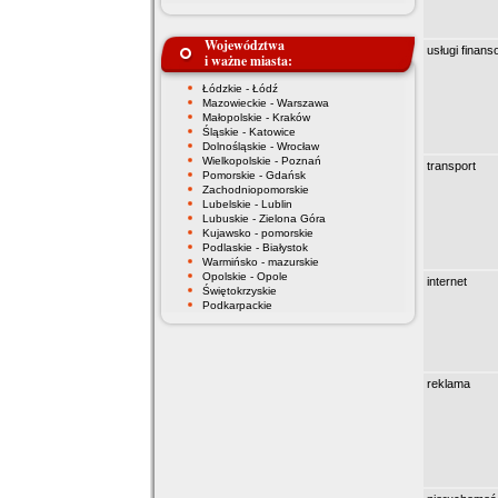
Województwa
usługi finan
i ważne miasta:
Łódzkie - Łódź
Mazowieckie - Warszawa
Małopolskie - Kraków
Śląskie - Katowice
Dolnośląskie - Wrocław
Wielkopolskie - Poznań
transport
Pomorskie - Gdańsk
Zachodniopomorskie
Lubelskie - Lublin
Lubuskie - Zielona Góra
Kujawsko - pomorskie
Podlaskie - Białystok
Warmińsko - mazurskie
Opolskie - Opole
internet
Świętokrzyskie
Podkarpackie
reklama