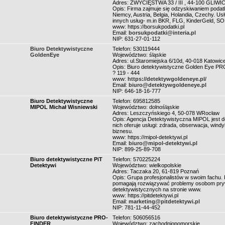
Adres: ZWYCIĘSTWA 33 / III , 44-100 GLIWI
Opis: Firma zajmuje się odzyskiwaniem podatku
Niemcy, Austria, Belgia, Holandia, Czechy. Us
innych usług- m.in BKR, FLG, KinderGeld, SO
www: https://borsukpodatki.pl
Email:
borsukpodatki@interia.pl
NIP: 631-27-01-112
Biuro Detektywistyczne
Telefon: 530119444
GoldenEye
Województwo: śląskie
Adres: ul.Staromiejska 6/10d, 40-018 Katowic
Opis: Biuro detektywistyczne Golden Ey
? 119 - 444
www:
https://detektywgoldeneye.pl/
Email:
biuro@detektywgoldeneye.pl
NIP: 646-18-16-777
Biuro Detektywistyczne
Telefon: 695812585
MIPOL Michał Wisniewski
Województwo: dolnośląskie
Adres: Leszczyńskiego 4, 50-078 WRocław
Opis: Agencja Detektywistyczna MIPOL jest d
nich oferuje usługi: zdrada, obserwacja, wind
biznesu.
www: https://mipol-detektywi.pl
Email:
biuro@mipol-detektywi.pl
NIP: 899-25-89-708
Biuro detektywistyczne PiT
Telefon: 570225224
Detektywi
Województwo: wielkopolskie
Adres: Taczaka 20, 61-819 Poznań
Opis: Grupa profesjonalistów w swoim fachu. P
pomagają rozwiązywać problemy osobom prywat
detektywistycznych na stronie www.
www: https://pitdetektywi.pl
Email:
marketing@pitdetektywi.pl
NIP: 781-11-44-452
Biuro detektywistyczne PRO-
Telefon: 506056516
FINDER
Województwo: zachodniopomorskie