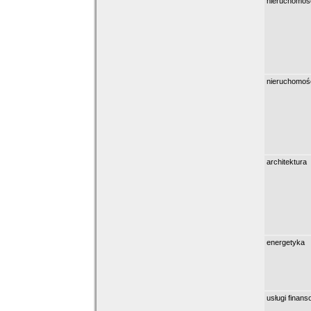
nieruchomoś
nieruchomoś
architektura
energetyka
usługi finan