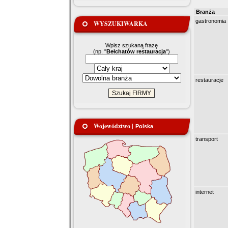
Branża
gastronomia
WYSZUKIWARKA
Wpisz szukaną frazę
(np. "
Bełchatów restauracja
")
restauracje
Województwo |
Polska
transport
internet