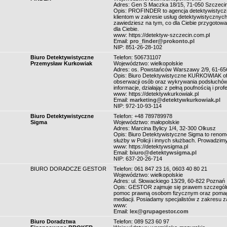
Adres: Gen S Maczka 18/15, 71-050 Szczeci
Opis: PROFINDER to agencja detektywistyczn
klientom w zakresie usług detektywistycznych
zawiedziesz na tym, co dla Ciebie przygotowa
dla Ciebie.
www: https://detektyw-szczecin.com.pl
Email:
pro_finder@prokonto.pl
NIP: 851-26-28-102
Biuro Detektywistyczne
Telefon: 506731107
Przemysław Kurkowiak
Województwo: wielkopolskie
Adres: os. Powstańców Warszawy 2/9, 61-65
Opis: Biuro Detektywistyczne KURKOWIAK of
obserwacji osób oraz wykrywania podsłuchów
informacje, działając z pełną poufnością i pro
www: https://detektywkurkowiak.pl
Email:
marketing@detektywkurkowiak.pl
NIP: 972-10-93-114
Biuro Detektywistyczne
Telefon: +48 789789978
Sigma
Województwo: małopolskie
Adres: Marcina Bylicy 1/4, 32-300 Olkusz
Opis: Biuro Detektywistyczne Sigma to renom
służby w Policji i innych służbach. Prowadzimy
www: https://detektywsigma.pl
Email:
biuro@detektywsigma.pl
NIP: 637-20-26-714
BIURO DORADCZE GESTOR
Telefon: 061 847 23 16, 0603 40 80 21
Województwo: wielkopolskie
Adres: ul. Słowackiego 13/29, 60-822 Poznań
Opis: GESTOR zajmuje się prawem szczególn
pomoc prawną osobom fizycznym oraz pomaga
mediacji. Posiadamy specjalistów z zakresu z
www:
Email:
lex@grupagestor.com
Biuro Doradztwa
Telefon: 089 523 60 97