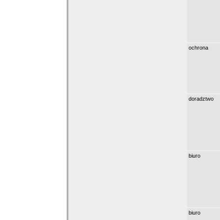
ochrona
doradztwo
biuro
biuro