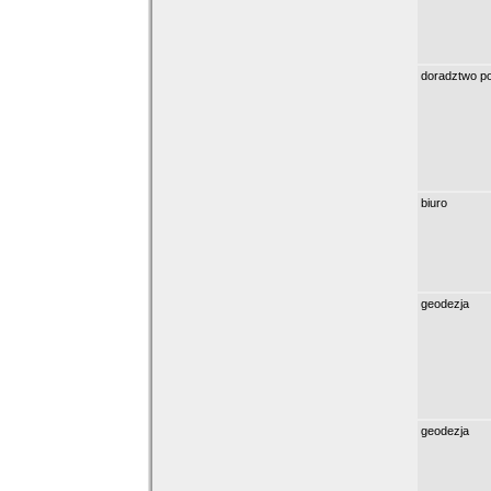
doradztwo p
biuro
geodezja
geodezja