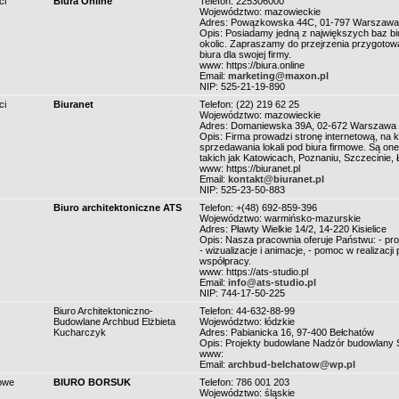
ci
Biura Online
Telefon: 225306000
Województwo: mazowieckie
Adres: Powązkowska 44C, 01-797 Warszawa
Opis: Posiadamy jedną z największych baz b
okolic. Zapraszamy do przejrzenia przygotow
biura dla swojej firmy.
www: https://biura.online
Email:
marketing@maxon.pl
NIP: 525-21-19-890
ci
Biuranet
Telefon: (22) 219 62 25
Województwo: mazowieckie
Adres: Domaniewska 39A, 02-672 Warszawa
Opis: Firma prowadzi stronę internetową, na 
sprzedawania lokali pod biura firmowe. Są one
takich jak Katowicach, Poznaniu, Szczecinie, 
www: https://biuranet.pl
Email:
kontakt@biuranet.pl
NIP: 525-23-50-883
Biuro architektoniczne ATS
Telefon: +(48) 692-859-396
Województwo: warmińsko-mazurskie
Adres: Pławty Wielkie 14/2, 14-220 Kisielice
Opis: Nasza pracownia oferuje Państwu: - proje
- wizualizacje i animacje, - pomoc w realizac
współpracy.
www: https://ats-studio.pl
Email:
info@ats-studio.pl
NIP: 744-17-50-225
Biuro Architektoniczno-
Telefon: 44-632-88-99
Budowlane Archbud Elżbieta
Województwo: łódzkie
Kucharczyk
Adres: Pabianicka 16, 97-400 Bełchatów
Opis: Projekty budowlane Nadzór budowlany
www:
Email:
archbud-belchatow@wp.pl
sowe
BIURO BORSUK
Telefon: 786 001 203
Województwo: śląskie