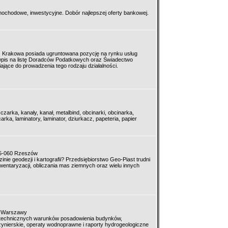
chodowe, inwestycyjne. Dobór najlepszej oferty bankowej.
 Krakowa posiada ugruntowana pozycję na rynku usług
wpis na listę Doradców Podatkowych oraz Świadectwo
ające do prowadzenia tego rodzaju działalności.
czarka, kanały, kanał, metalbind, obcinarki, obcinarka,
lcarka, laminatory, laminator, dziurkacz, papeteria, papier
35-060 Rzeszów
nie geodezji i kartografii? Przedsiębiorstwo Geo-Piast trudni
wentaryzacji, obliczania mas ziemnych oraz wielu innych
k. Warszawy
eotechnicznych warunków posadowienia budynków,
żynierskie, operaty wodnoprawne i raporty hydrogeologiczne