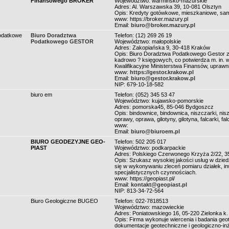
Finansowego BROKER
Województwo: warmińsko-mazurskie
Adres: Al. Warszawska 39, 10-081 Olsztyn
Opis: Kredyty gotówkowe, mieszkaniowe, samo
www: https://broker.mazury.pl
Email:
biuro@broker.mazury.pl
odatkowe
Biuro Doradztwa
Telefon: (12) 269 26 19
Podatkowego GESTOR
Województwo: małopolskie
Adres: Zakopiańska 9, 30-418 Kraków
Opis: Biuro Doradztwa Podatkowego Gestor z
kadrowo ? księgowych, co potwierdza m. in. 
Kwalifikacyjne Ministerstwa Finansów, uprawni
www:
https://gestor.krakow.pl
Email:
biuro@gestor.krakow.pl
NIP: 679-10-18-582
biuro em
Telefon: (052) 345 53 47
Województwo: kujawsko-pomorskie
Adres: pomorska45, 85-046 Bydgoszcz
Opis: bindownice, bindownica, niszczarki, nisz
oprawy, oprawa, gilotyny, gilotyna, falcarki, fa
www:
Email:
biuro@biuroem.pl
BIURO GEODEZYJNE GEO-
Telefon: 502 205 017
PIAST
Województwo: podkarpackie
Adres: Polskiego Czerwonego Krzyża 2/22, 
Opis: Szukasz wysokiej jakości usług w dziedzi
się w wykonywaniu zleceń pomiaru działek, in
specjalistycznych czynnościach.
www: https://geopiast.pl/
Email:
kontakt@geopiast.pl
NIP: 813-34-72-564
Biuro Geologiczne BUGEO
Telefon: 022-7818513
Województwo: mazowieckie
Adres: Poniatowskiego 16, 05-220 Zielonka 
Opis: Firma wykonuje wiercenia i badania g
dokumentacje geotechniczne i geologiczno-in