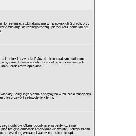
y
Żur to restauracja zlokalizowana w Tarnowskich Górach, przy
ercie znajdują się różnego rodzaju pierogi oraz dania kuchni
.
ani, dobry i duży obiad? Jeżeli tak to idealnym miejscem
ą tu pyszne domowe obiady przyrządzane z sezonowych
 menu oraz oferta specjalna.
a świadczy usługi logistyczno-spedycyjne w zakresie transportu
u jest rozwój i zadowolenie klienta.
tysięcy dolarów. Okres podobnej prosperity już minął,
e pięć tysięcy jednostek amerykańskiej waluty. Dlatego strona
entom wymianę wirtualnej waluty na realne pieniądze.