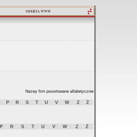
OFERTA WWW
Nazwy firm posortowane alfabetycznie
P
R
S
T
U
V
W
Z
Ż
P
R
S
T
U
V
W
Z
Ż