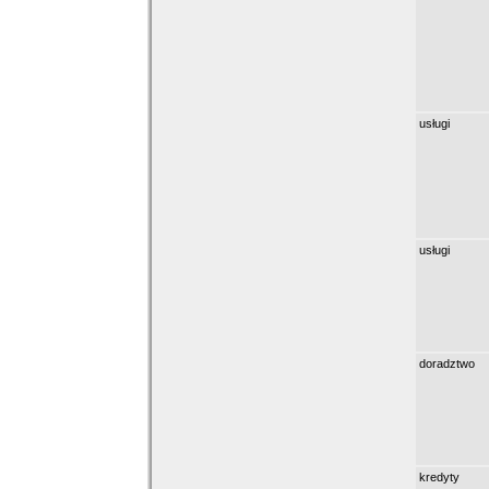
usługi
usługi
doradztwo
kredyty