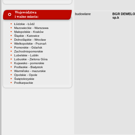
Województwa
budowlane
BGR DEWELOPE
i ważne miasta:
sp.k
Łódzkie - Łódź
Mazowieckie - Warszawa
Małopolskie - Kraków
Śląskie - Katowice
Dolnośląskie - Wrocław
Wielkopolskie - Poznań
Pomorskie - Gdańsk
Zachodniopomorskie
Lubelskie - Lublin
Lubuskie - Zielona Góra
Kujawsko - pomorskie
Podlaskie - Białystok
Warmińsko - mazurskie
Opolskie - Opole
Świętokrzyskie
Podkarpackie