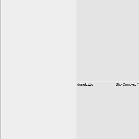
doradztwo
Bhp Complex T