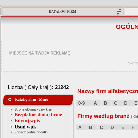
KATALOG FIRM
OGÓLN
MIEJSCE NA TWOJĄ REKLAMĘ
Skont
Liczba ( Cały kraj ):
21242
Nazwy firm alfabetyczn
Katalog Firm - Menu
0-9
A
B
C
D
E
Strona główna - cały kraj
Bezpłatnie dodaj firmę
Firmy według branż
(Kl
Edytuj wpis
Usuń wpis
A
B
C
D
E
F
Zobacz płatne dodatki