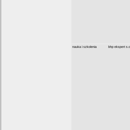
nauka i szkolenia
bhp ekspert s.c