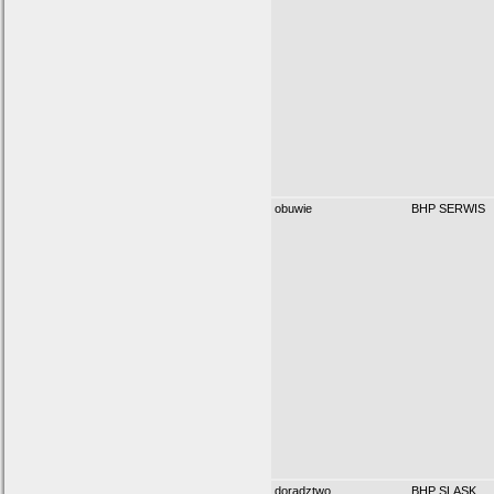
obuwie
BHP SERWIS
doradztwo
BHP SLASK