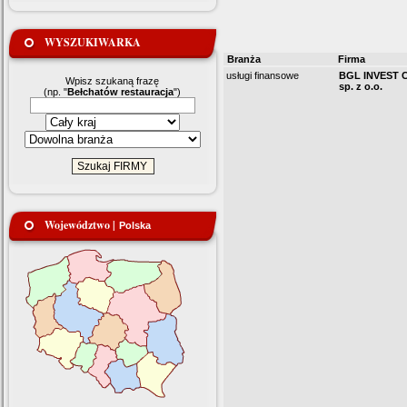
WYSZUKIWARKA
Branża
Firma
usługi finansowe
BGL INVEST 
Wpisz szukaną frazę
sp. z o.o.
(np. "
Bełchatów restauracja
")
Województwo |
Polska