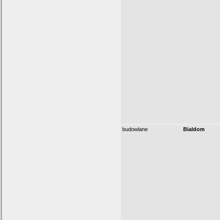
budowlane
Bialdom