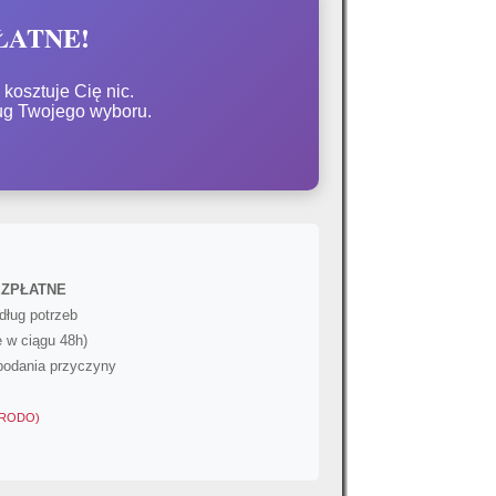
PŁATNE!
kosztuje Cię nic.
ug Twojego wyboru.
BEZPŁATNE
dług potrzeb
 w ciągu 48h)
podania przyczyny
 (RODO)