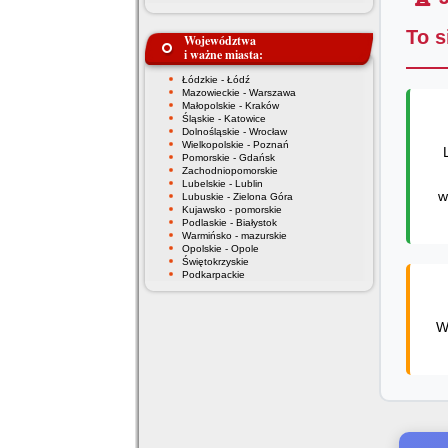
To s
Województwa
i ważne miasta:
Łódzkie - Łódź
Mazowieckie - Warszawa
Małopolskie - Kraków
Śląskie - Katowice
Dolnośląskie - Wrocław
Wielkopolskie - Poznań
Pomorskie - Gdańsk
Zachodniopomorskie
Lubelskie - Lublin
w
Lubuskie - Zielona Góra
Kujawsko - pomorskie
Podlaskie - Białystok
Warmińsko - mazurskie
Opolskie - Opole
Świętokrzyskie
Podkarpackie
W