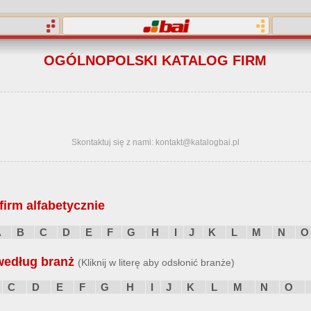
OGÓLNOPOLSKI KATALOG FIRM
Skontaktuj się z nami: kontakt@katalogbai.pl
irm alfabetycznie
A
B
C
D
E
F
G
H
I
J
K
L
M
N
O
według branż
(Kliknij w literę aby odsłonić branże)
C
D
E
F
G
H
I
J
K
L
M
N
O