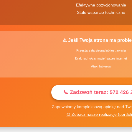
Efektywne pozycjonowanie
Stałe wsparcie techniczne
⚠️ Jeśli Twoja strona ma probl
Przestarzała strona lub jest awaria
Brak ruchu/zamówień przez internet
Ataki hakerów
📞 Zadzwoń teraz: 572 426 
Zapewniamy kompleksową opiekę nad Twoj
🎨 Zobacz nasze realizacje (portfol