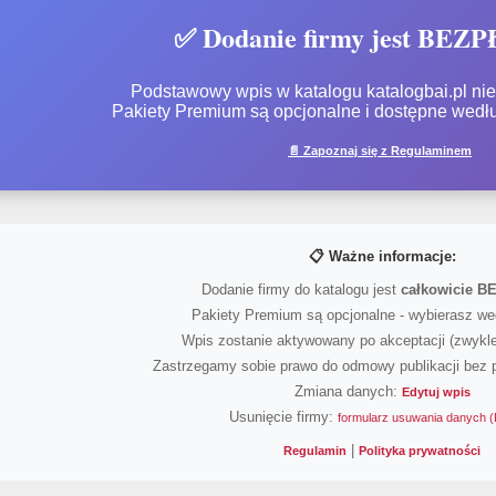
✅ Dodanie firmy jest BEZ
Podstawowy wpis w katalogu katalogbai.pl nie 
Pakiety Premium są opcjonalne i dostępne wedł
📄 Zapoznaj się z Regulaminem
📋 Ważne informacje:
Dodanie firmy do katalogu jest
całkowicie 
Pakiety Premium są opcjonalne - wybierasz we
Wpis zostanie aktywowany po akceptacji (zwykle
Zastrzegamy sobie prawo do odmowy publikacji bez 
Zmiana danych:
Edytuj wpis
Usunięcie firmy:
formularz usuwania danych
|
Regulamin
Polityka prywatności