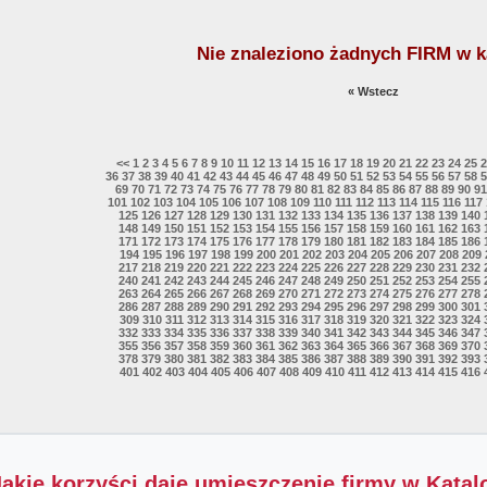
Nie znaleziono żadnych FIRM w k
« Wstecz
<<
1
2
3
4
5
6
7
8
9
10
11
12
13
14
15
16
17
18
19
20
21
22
23
24
25
2
36
37
38
39
40
41
42
43
44
45
46
47
48
49
50
51
52
53
54
55
56
57
58
5
69
70
71
72
73
74
75
76
77
78
79
80
81
82
83
84
85
86
87
88
89
90
91
101
102
103
104
105
106
107
108
109
110
111
112
113
114
115
116
117
125
126
127
128
129
130
131
132
133
134
135
136
137
138
139
140
148
149
150
151
152
153
154
155
156
157
158
159
160
161
162
163
171
172
173
174
175
176
177
178
179
180
181
182
183
184
185
186
194
195
196
197
198
199
200
201
202
203
204
205
206
207
208
209
217
218
219
220
221
222
223
224
225
226
227
228
229
230
231
232
240
241
242
243
244
245
246
247
248
249
250
251
252
253
254
255
263
264
265
266
267
268
269
270
271
272
273
274
275
276
277
278
286
287
288
289
290
291
292
293
294
295
296
297
298
299
300
301
309
310
311
312
313
314
315
316
317
318
319
320
321
322
323
324
332
333
334
335
336
337
338
339
340
341
342
343
344
345
346
347
355
356
357
358
359
360
361
362
363
364
365
366
367
368
369
370
378
379
380
381
382
383
384
385
386
387
388
389
390
391
392
393
401
402
403
404
405
406
407
408
409
410
411
412
413
414
415
416
Jakie korzyści daje umieszczenie firmy w Kata