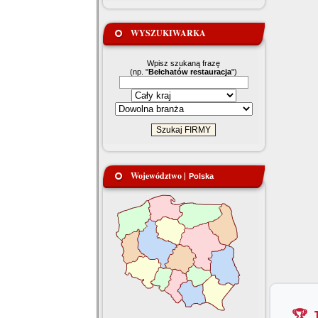
WYSZUKIWARKA
Wpisz szukaną frazę
(np. "
Bełchatów restauracja
")
Województwo |
Polska
🏆 