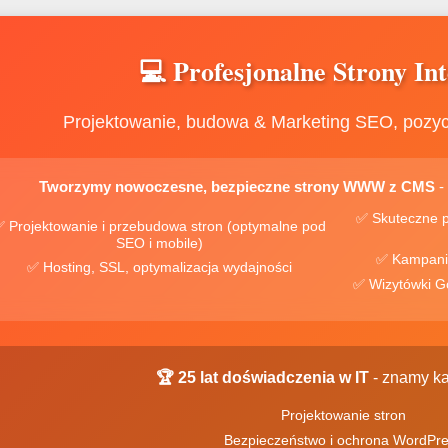
💻 Profesjonalne Strony In
Projektowanie, budowa & Marketing SEO, pozy
Tworzymy nowoczesne, bezpieczne strony WWW z CMS
-
✅ Skuteczne pozycj
 Projektowanie i przebudowa stron (optymalne pod
SEO i mobile)
✅ Hosting, SSL, optymalizacja wydajności
🏆 25 lat doświadczenia w IT
- znamy ka
Projektowanie stron
Bezpieczeństwo i ochrona WordPr