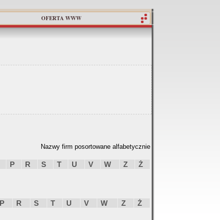
OFERTA WWW
Nazwy firm posortowane alfabetycznie
P
R
S
T
U
V
W
Z
Ż
P
R
S
T
U
V
W
Z
Ż