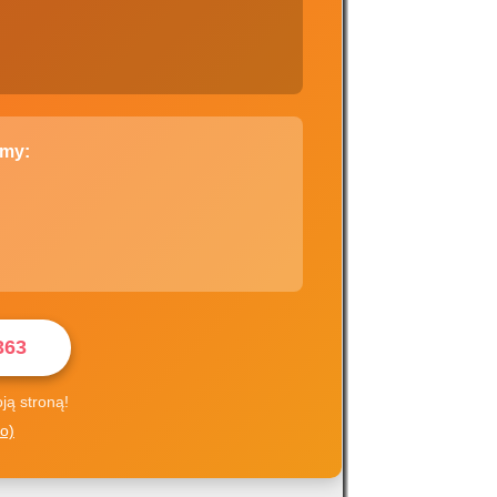
emy:
363
ą stroną!
io)