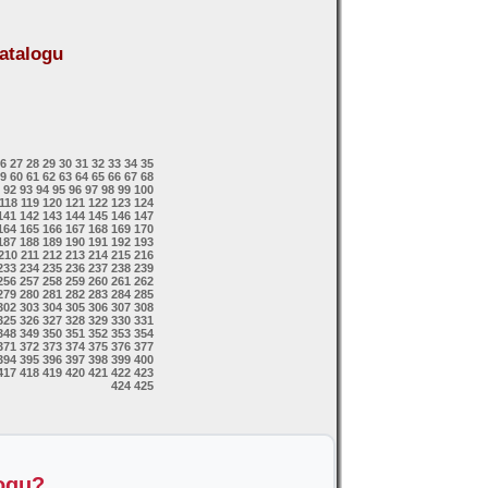
atalogu
6
27
28
29
30
31
32
33
34
35
9
60
61
62
63
64
65
66
67
68
92
93
94
95
96
97
98
99
100
118
119
120
121
122
123
124
141
142
143
144
145
146
147
164
165
166
167
168
169
170
187
188
189
190
191
192
193
210
211
212
213
214
215
216
233
234
235
236
237
238
239
256
257
258
259
260
261
262
279
280
281
282
283
284
285
302
303
304
305
306
307
308
325
326
327
328
329
330
331
348
349
350
351
352
353
354
371
372
373
374
375
376
377
394
395
396
397
398
399
400
417
418
419
420
421
422
423
424
425
logu?