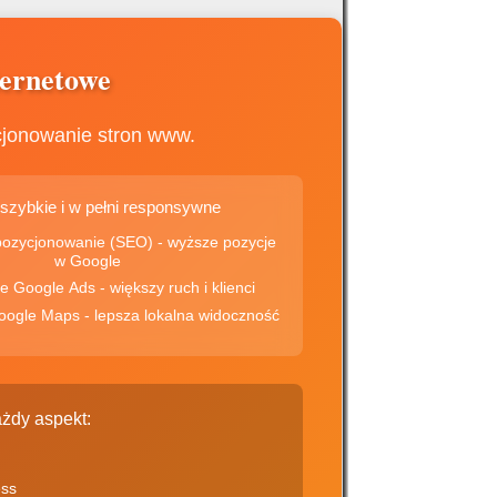
ternetowe
cjonowanie stron www.
 szybkie i w pełni responsywne
onowanie (SEO) - wyższe pozycje
w Google
✅ Kampanie Google Ads - większy ruch i klienci
✅ Wizytówki Google Maps - lepsza lokalna widoczność
żdy aspekt:
ess