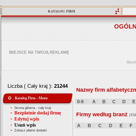
KATALOG FIRM
OGÓLN
MIEJSCE NA TWOJĄ REKLAMĘ
Skont
Liczba ( Cały kraj ):
21244
Nazwy firm alfabetyczn
Katalog Firm - Menu
0-9
A
B
C
D
E
Strona główna - cały kraj
Bezpłatnie dodaj firmę
Firmy według branż
(Kl
Edytuj wpis
Usuń wpis
A
B
C
D
E
F
Zobacz płatne dodatki