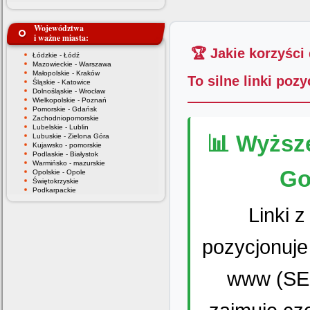
Województwa
i ważne miasta:
🏆 Jakie korzyści
Łódzkie - Łódź
Mazowieckie - Warszawa
Małopolskie - Kraków
To silne linki poz
Śląskie - Katowice
Dolnośląskie - Wrocław
Wielkopolskie - Poznań
Pomorskie - Gdańsk
Zachodniopomorskie
Lubelskie - Lublin
📊 Wyższ
Lubuskie - Zielona Góra
Kujawsko - pomorskie
Podlaskie - Białystok
Warmińsko - mazurskie
Go
Opolskie - Opole
Świętokrzyskie
Podkarpackie
Linki 
pozycjonuje
www (SEO