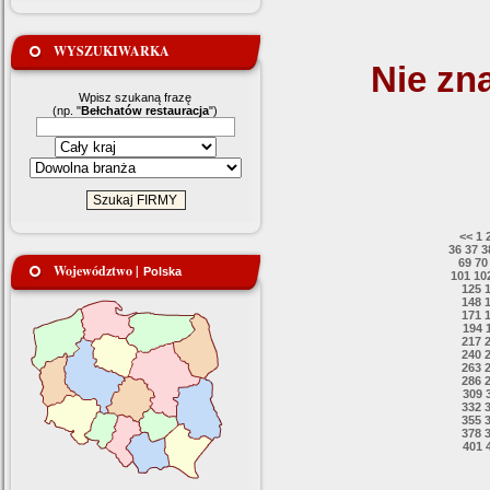
WYSZUKIWARKA
Nie zn
Wpisz szukaną frazę
(np. "
Bełchatów restauracja
")
<<
1
36
37
3
69
70
Województwo |
Polska
101
10
125
148
171
194
217
240
263
286
309
332
355
378
401