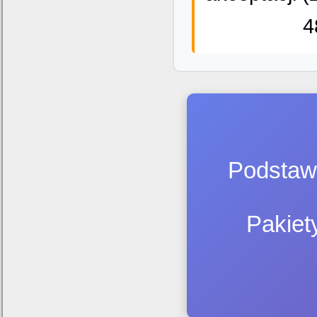
4
Podstawo
Pakiet