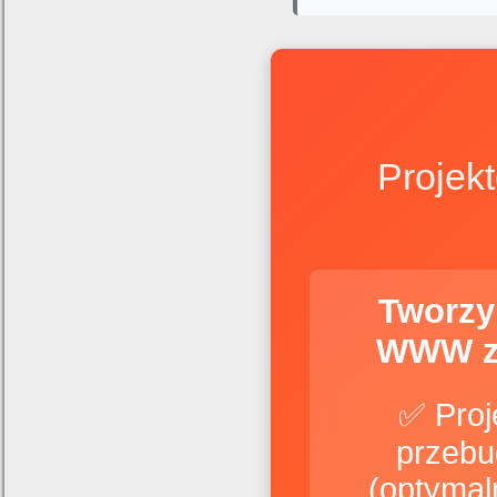
Projek
Tworzy
WWW z
✅ Proj
przebu
(optymal