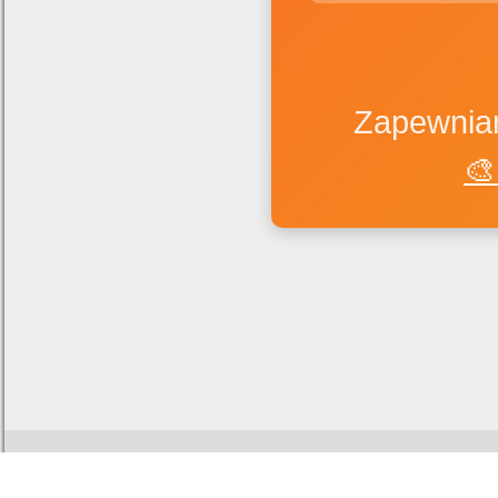
Zapewniam
🎨