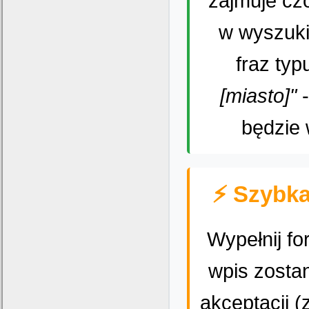
zajmuje cz
w wyszuki
fraz ty
[miasto]"
-
będzie 
⚡ Szybka
Wypełnij fo
wpis zosta
akceptacji (