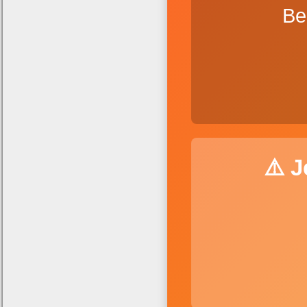
Be
⚠️ 