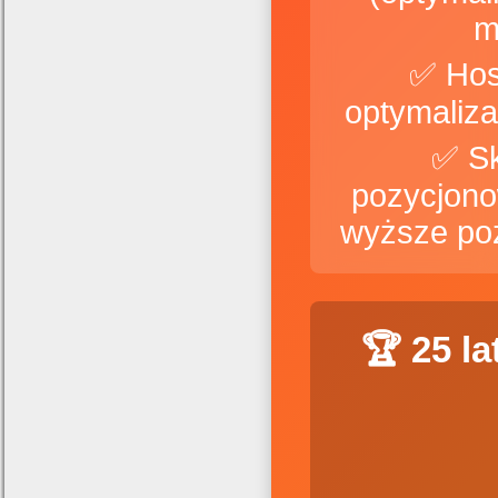
m
✅ Hos
✅ S
pozycjono
wyższe po
🏆 25 l