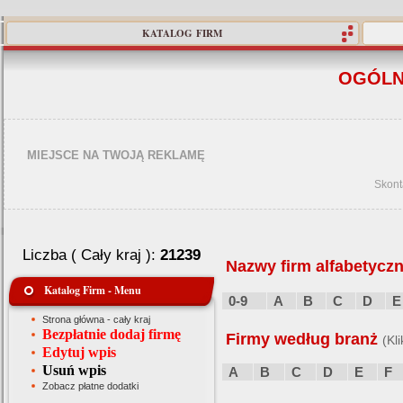
KATALOG FIRM
OGÓLN
MIEJSCE NA TWOJĄ REKLAMĘ
Skont
Liczba ( Cały kraj ):
21239
Nazwy firm alfabetyczn
Katalog Firm - Menu
0-9
A
B
C
D
E
Strona główna - cały kraj
Bezpłatnie dodaj firmę
Firmy według branż
(Kl
Edytuj wpis
Usuń wpis
A
B
C
D
E
F
Zobacz płatne dodatki