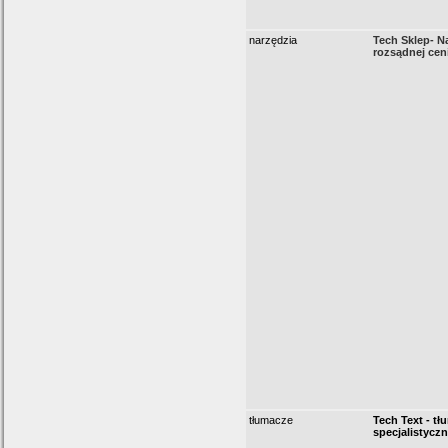
narzędzia
Tech Sklep- N
rozsądnej cen
tłumacze
Tech Text - t
specjalistycz