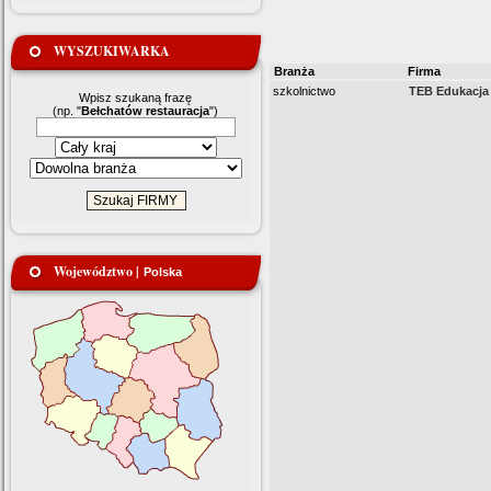
WYSZUKIWARKA
Branża
Firma
szkolnictwo
TEB Edukacja 
Wpisz szukaną frazę
(np. "
Bełchatów restauracja
")
Województwo |
Polska