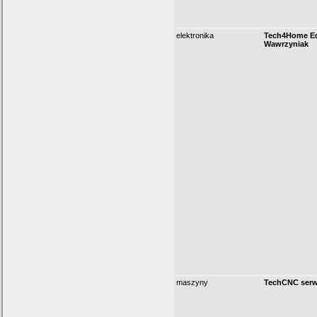
elektronika
Tech4Home E
Wawrzyniak
maszyny
TechCNC serw