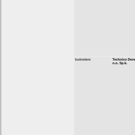
budowlane
Technico Dev
o.o. Sp.k.