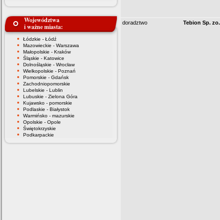
Województwa
doradztwo
Tebion Sp. zo.
i ważne miasta:
Łódzkie - Łódź
Mazowieckie - Warszawa
Małopolskie - Kraków
Śląskie - Katowice
Dolnośląskie - Wrocław
Wielkopolskie - Poznań
Pomorskie - Gdańsk
Zachodniopomorskie
Lubelskie - Lublin
Lubuskie - Zielona Góra
Kujawsko - pomorskie
Podlaskie - Białystok
Warmińsko - mazurskie
Opolskie - Opole
Świętokrzyskie
Podkarpackie