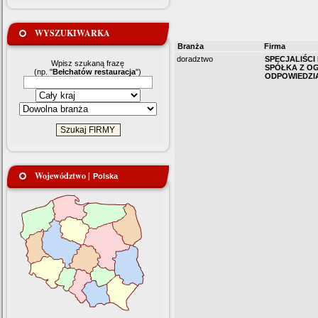
WYSZUKIWARKA
Branża
Firma
doradztwo
SPECJALIŚCI
Wpisz szukaną frazę
SPÓŁKA Z O
(np. "
Bełchatów restauracja
")
ODPOWIEDZI
Województwo |
Polska