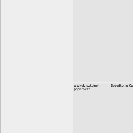
artykuły szkolne i
Speedkomp Kami
papiernicze