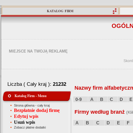
KATALOG FIRM
OGÓLN
MIEJSCE NA TWOJĄ REKLAMĘ
Skont
Liczba ( Cały kraj ):
21232
Nazwy firm alfabetyczn
Katalog Firm - Menu
0-9
A
B
C
D
E
Strona główna - cały kraj
Bezpłatnie dodaj firmę
Firmy według branż
(Kl
Edytuj wpis
Usuń wpis
A
B
C
D
E
F
Zobacz płatne dodatki