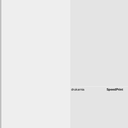
drukarnia
SpeedPrint