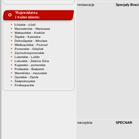
restauracje
Specjały Braci
Województwa
i ważne miasta:
Łódzkie - Łódź
Mazowieckie - Warszawa
Małopolskie - Kraków
Śląskie - Katowice
Dolnośląskie - Wrocław
Wielkopolskie - Poznań
Pomorskie - Gdańsk
Zachodniopomorskie
Lubelskie - Lublin
Lubuskie - Zielona Góra
Kujawsko - pomorskie
Podlaskie - Białystok
Warmińsko - mazurskie
Opolskie - Opole
Świętokrzyskie
Podkarpackie
narzędzia
SPECNAR