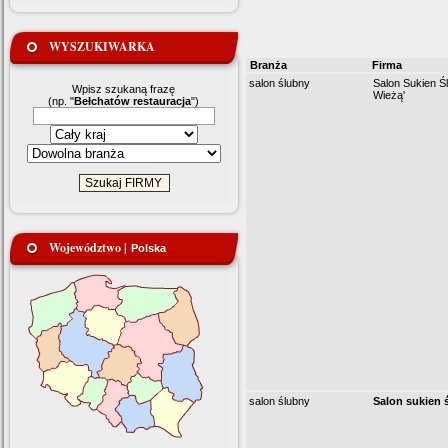
WYSZUKIWARKA
Branża
Firma
salon ślubny
Salon Sukien Ś
Wpisz szukaną frazę
Wieżą'
(np. "
Bełchatów restauracja
")
Województwo |
Polska
salon ślubny
Salon sukien 