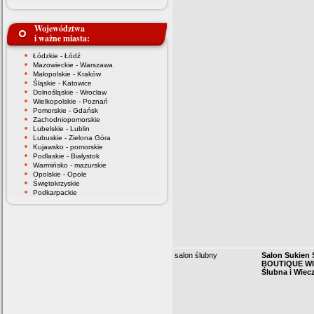
Województwa
i ważne miasta:
Łódzkie - Łódź
Mazowieckie - Warszawa
Małopolskie - Kraków
Śląskie - Katowice
Dolnośląskie - Wrocław
Wielkopolskie - Poznań
Pomorskie - Gdańsk
Zachodniopomorskie
Lubelskie - Lublin
Lubuskie - Zielona Góra
Kujawsko - pomorskie
Podlaskie - Białystok
Warmińsko - mazurskie
Opolskie - Opole
Świętokrzyskie
Podkarpackie
salon ślubny
Salon Sukien
BOUTIQUE WI
Ślubna i Wie