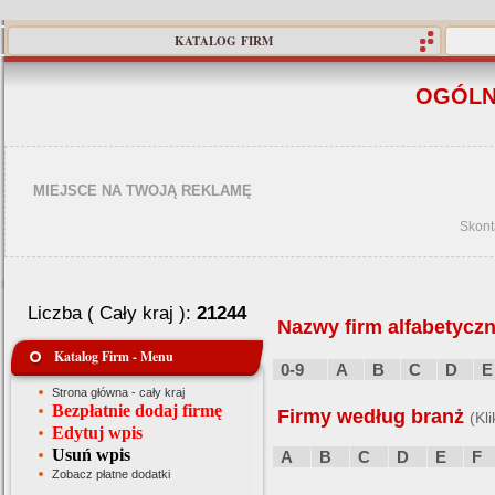
KATALOG FIRM
OGÓLN
MIEJSCE NA TWOJĄ REKLAMĘ
Skont
Liczba ( Cały kraj ):
21244
Nazwy firm alfabetyczn
Katalog Firm - Menu
0-9
A
B
C
D
E
Strona główna - cały kraj
Bezpłatnie dodaj firmę
Firmy według branż
(Kl
Edytuj wpis
Usuń wpis
A
B
C
D
E
F
Zobacz płatne dodatki