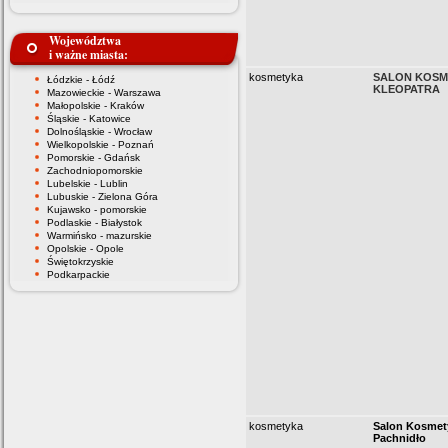
Województwa
i ważne miasta:
kosmetyka
SALON KOSM
Łódzkie - Łódź
KLEOPATRA
Mazowieckie - Warszawa
Małopolskie - Kraków
Śląskie - Katowice
Dolnośląskie - Wrocław
Wielkopolskie - Poznań
Pomorskie - Gdańsk
Zachodniopomorskie
Lubelskie - Lublin
Lubuskie - Zielona Góra
Kujawsko - pomorskie
Podlaskie - Białystok
Warmińsko - mazurskie
Opolskie - Opole
Świętokrzyskie
Podkarpackie
kosmetyka
Salon Kosmet
Pachnidło