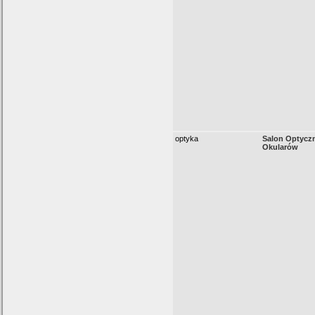
optyka
Salon Optyczn
Okularów