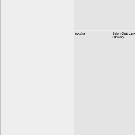
optyka
Salon Optyczn
Okulary