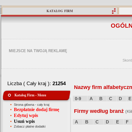
KATALOG FIRM
OGÓLN
MIEJSCE NA TWOJĄ REKLAMĘ
Skont
Liczba ( Cały kraj ):
21254
Nazwy firm alfabetyczn
Katalog Firm - Menu
0-9
A
B
C
D
E
Strona główna - cały kraj
Bezpłatnie dodaj firmę
Firmy według branż
(Kl
Edytuj wpis
Usuń wpis
A
B
C
D
E
F
Zobacz płatne dodatki