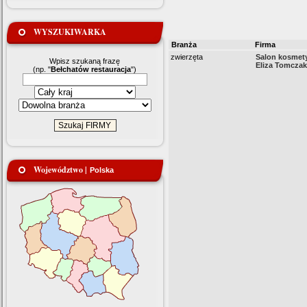
WYSZUKIWARKA
Branża
Firma
zwierzęta
Salon kosmet
Wpisz szukaną frazę
Eliza Tomczak
(np. "
Bełchatów restauracja
")
Województwo |
Polska