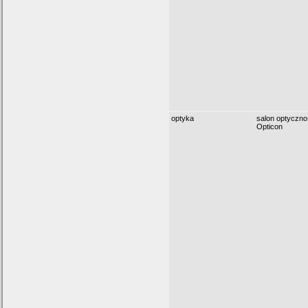
optyka
salon optyczno
Opticon