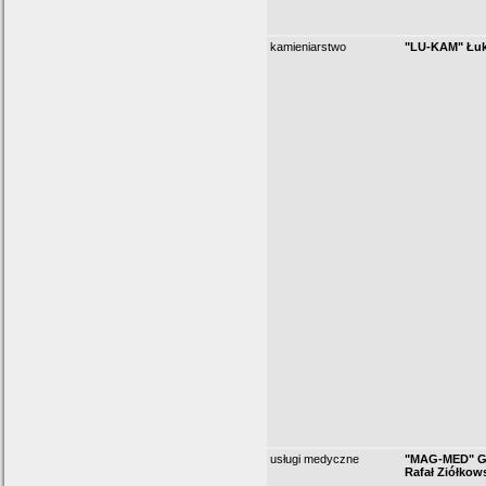
kamieniarstwo
"LU-KAM" Łuk
usługi medyczne
"MAG-MED" Ga
Rafał Ziółkow