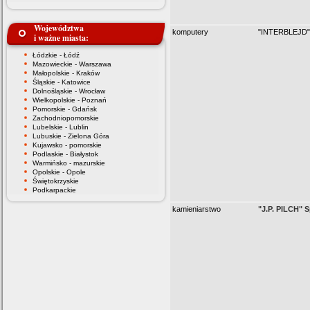
Województwa
komputery
"INTERBLEJD"
i ważne miasta:
Łódzkie - Łódź
Mazowieckie - Warszawa
Małopolskie - Kraków
Śląskie - Katowice
Dolnośląskie - Wrocław
Wielkopolskie - Poznań
Pomorskie - Gdańsk
Zachodniopomorskie
Lubelskie - Lublin
Lubuskie - Zielona Góra
Kujawsko - pomorskie
Podlaskie - Białystok
Warmińsko - mazurskie
Opolskie - Opole
Świętokrzyskie
Podkarpackie
kamieniarstwo
"J.P. PILCH" S