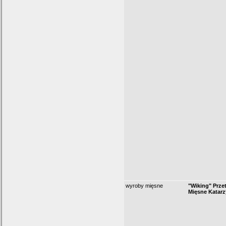
wyroby mięsne
"Wiking" Prz
Mięsne Katar