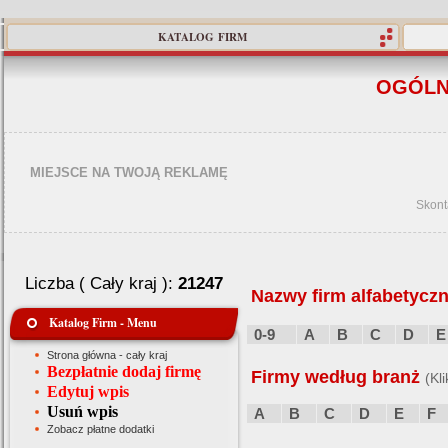
KATALOG FIRM
OGÓLN
MIEJSCE NA TWOJĄ REKLAMĘ
Skont
Liczba ( Cały kraj ):
21247
Nazwy firm alfabetyczn
Katalog Firm - Menu
0-9
A
B
C
D
E
Strona główna - cały kraj
Bezpłatnie dodaj firmę
Firmy według branż
(Kl
Edytuj wpis
Usuń wpis
A
B
C
D
E
F
Zobacz płatne dodatki