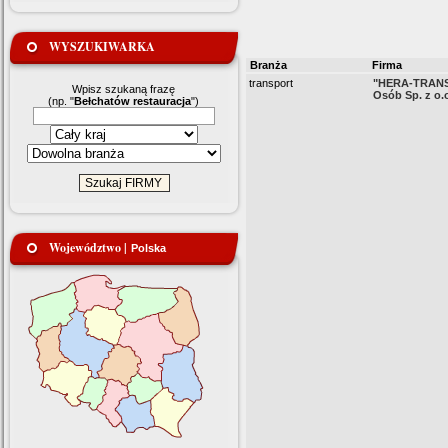
WYSZUKIWARKA
Branża
Firma
transport
"HERA-TRANS
Wpisz szukaną frazę
Osób Sp. z o.
(np. "
Bełchatów restauracja
")
Województwo |
Polska