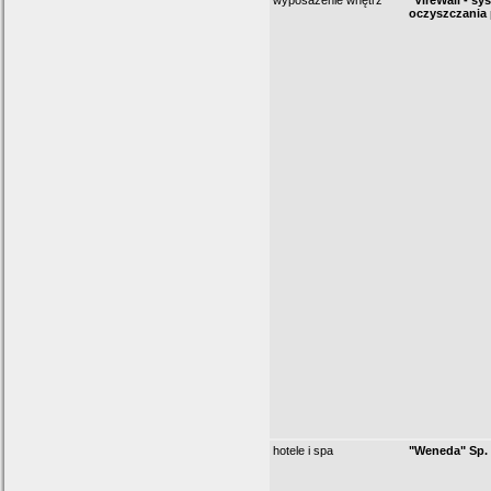
wyposażenie wnętrz
"VireWall - sy
oczyszczania 
hotele i spa
"Weneda" Sp. 