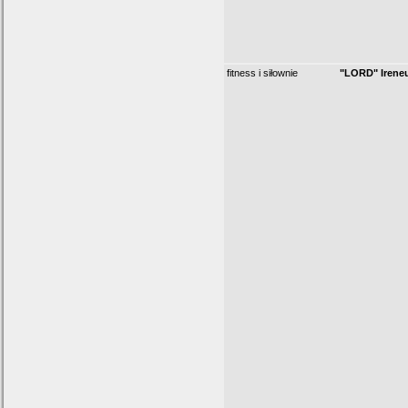
fitness i siłownie
"LORD" Irene