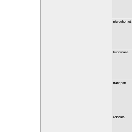
nieruchomoś
budowlane
transport
reklama