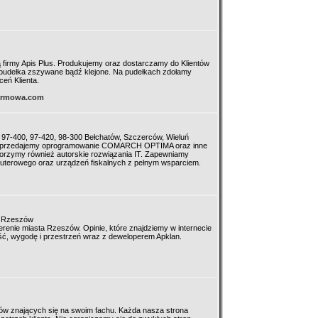
 firmy Apis Plus. Produkujemy oraz dostarczamy do Klientów
 - pudełka zszywane bądź klejone. Na pudełkach zdołamy
eń Klienta.
firmowa.com
, 97-400, 97-420, 98-300 Bełchatów, Szczerców, Wieluń
 sprzedajemy oprogramowanie COMARCH OPTIMA oraz inne
rzymy również autorskie rozwiązania IT. Zapewniamy
puterowego oraz urządzeń fiskalnych z pełnym wsparciem.
5 Rzeszów
renie miasta Rzeszów. Opinie, które znajdziemy w internecie
kość, wygodę i przestrzeń wraz z deweloperem Apklan.
stów znających się na swoim fachu. Każda nasza strona