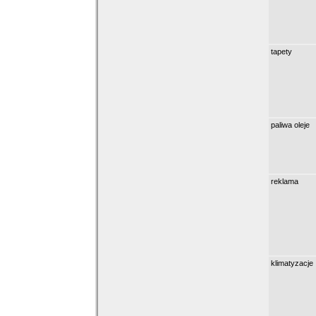
tapety
paliwa oleje
reklama
klimatyzacje