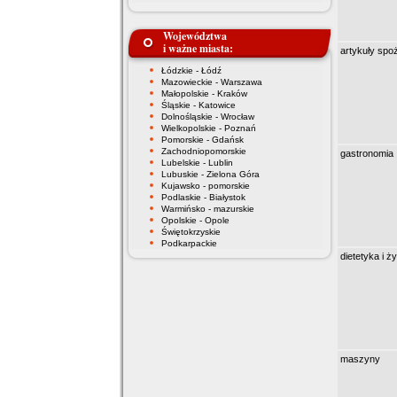
Województwa
i ważne miasta:
artykuły sp
Łódzkie - Łódź
Mazowieckie - Warszawa
Małopolskie - Kraków
Śląskie - Katowice
Dolnośląskie - Wrocław
Wielkopolskie - Poznań
Pomorskie - Gdańsk
Zachodniopomorskie
gastronomia
Lubelskie - Lublin
Lubuskie - Zielona Góra
Kujawsko - pomorskie
Podlaskie - Białystok
Warmińsko - mazurskie
Opolskie - Opole
Świętokrzyskie
Podkarpackie
dietetyka i ż
maszyny