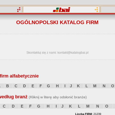
OGÓLNOPOLSKI KATALOG FIRM
Skontaktuj się z nami: kontakt@katalogbai.pl
irm alfabetycznie
A
B
C
D
E
F
G
H
I
J
K
L
M
N
O
według branż
(Kliknij w literę aby odsłonić branże)
C
D
E
F
G
H
I
J
K
L
M
N
O
Liczba FIRM
: 21239