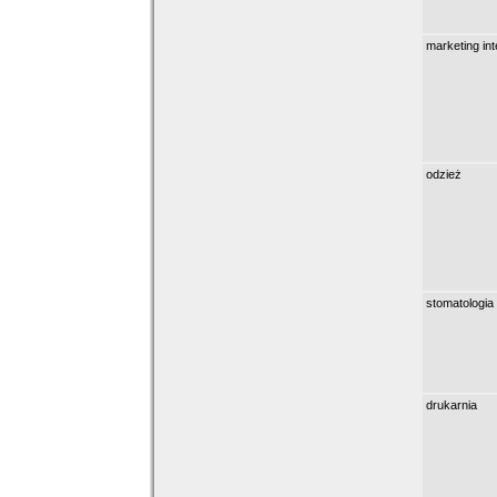
marketing in
odzież
stomatologia
drukarnia