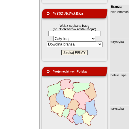
Branża
nieruchomoś
WYSZUKIWARKA
Wpisz szukaną frazę
(np. "
Bełchatów restauracja
")
turystyka
Województwo |
Polska
hotele i spa
turystyka