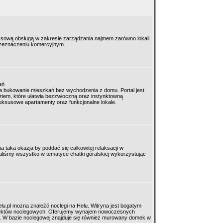
ksową obsługą w zakresie zarządzania najmem zarówno lokali
rzeznaczeniu komercyjnym.
ań
ia bukowanie mieszkań bez wychodzenia z domu. Portal jest
iem, które ułatwia bezzwłoczną oraz instynktowną
luksusowe apartamenty oraz funkcjonalne lokale.
 taka okazja by poddać się całkowitej relaksacji w
aliśmy wszystko w tematyce chatki góralskiej wykorzystując
u.pl można znaleźć noclegi na Helu. Witryna jest bogatym
biektów noclegowych. Oferujemy wynajem nowoczesnych
 W bazie noclegowej znajduje się również murowany domek w