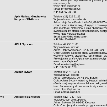
realizowana jest na podstawie indywidualnych 
internetowych.
www: https://apkode.pl
Email:
info@apkode.pl
NIP: 525-07-36-756
Apla Mariusz Głuchowicz
Telefon: (22) 226 21 22
Krzysztof Kiełbus s.c.
Województwo: mazowieckie
Adres: aleja Jana Pawła II 45a/51, 01-008 W
Opis: Firma z Warszawy, oferująca szeroko p
dokumentacji i materiałów. Firma obsługuje z
swojej siedziby oferuje samoobsługowy dostę
www: https://druklandia.net
Email:
xero@druklandia.net
NIP: 524-25-67-931
APLA Sp. z o.o
Telefon: 42 253 31 00
Województwo: łódzkie
Adres: Dąbrowskiego 207/225, 93-231 Łódź
Opis: Usługi w zakresie druku wielkoformato
wielkoformatowej, brandingu, rebrandingu - s
Profesjonalni graficy Apla stworzą nieprzecięt
www: https://apla.eu/
Email:
marketing@apla.eu
NIP: 726-24-80-128
Aplauz Bytom
Telefon: 032 787-50-42
Województwo: śląskie
Adres: Wrocławska 20, 41-902 Bytom
Opis: Aplauz Bytom- jesteśmy bezpośrednim i
ofercie znajdują się: dozowniki, suszarki, wóz
inne. Zapraszamy do zapoznania się z naszą 
www: https://aplauz.eu
Email:
aplauz@go3.pl
sowe
Aplikacje Biznesowe
Telefon: 512 - 740 - 410
Województwo: wielkopolskie
Adres: Szkolna 28, 62-540 Kleczew
Opis: Oferujemy doskonale przygotowane apli