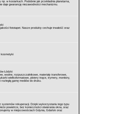
np. w kosiarkach. Podobnie jak przekładnia planetarna,
nie daje gwarancję niezawodności mechanizmu.
ski
jakości fototapet. Nasze produkty cechuje trwałość oraz
, kosmetyki
rów Łódzki
owe, wodne, rozpuszczalnikowe, materiały transferowe,
karki wielkoformatowe, plotery tnące, trymery, monitory,
 i rozległą gamę mediów do druku.
z systemów rekuperacji. Dzięki wykorzystaniu tego typu
że powietrze, bez konieczności otwierania okna, oraz
konujemy w miejscowościach Gdynia, Gdańsk oraz