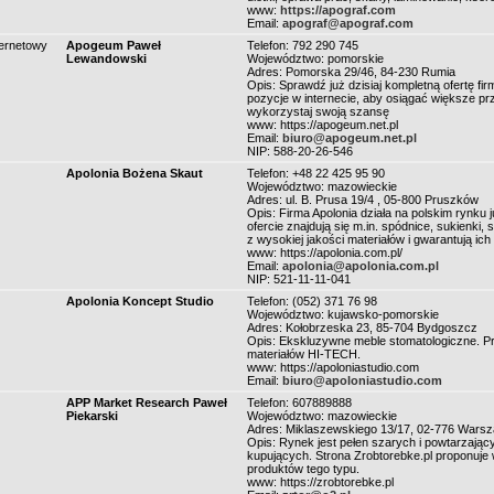
www:
https://apograf.com
Email:
apograf@apograf.com
ternetowy
Apogeum Paweł
Telefon: 792 290 745
Lewandowski
Województwo: pomorskie
Adres: Pomorska 29/46, 84-230 Rumia
Opis: Sprawdź już dzisiaj kompletną ofertę f
pozycje w internecie, aby osiągać większe pr
wykorzystaj swoją szansę
www: https://apogeum.net.pl
Email:
biuro@apogeum.net.pl
NIP: 588-20-26-546
Apolonia Bożena Skaut
Telefon: +48 22 425 95 90
Województwo: mazowieckie
Adres: ul. B. Prusa 19/4 , 05-800 Pruszków
Opis: Firma Apolonia działa na polskim rynku
ofercie znajdują się m.in. spódnice, sukienki
z wysokiej jakości materiałów i gwarantują ic
www: https://apolonia.com.pl/
Email:
apolonia@apolonia.com.pl
NIP: 521-11-11-041
Apolonia Koncept Studio
Telefon: (052) 371 76 98
Województwo: kujawsko-pomorskie
Adres: Kołobrzeska 23, 85-704 Bydgoszcz
Opis: Ekskluzywne meble stomatologiczne. Pr
materiałów HI-TECH.
www: https://apoloniastudio.com
Email:
biuro@apoloniastudio.com
APP Market Research Paweł
Telefon: 607889888
Piekarski
Województwo: mazowieckie
Adres: Miklaszewskiego 13/17, 02-776 Wars
Opis: Rynek jest pełen szarych i powtarzający
kupujących. Strona Zrobtorebke.pl proponuje
produktów tego typu.
www: https://zrobtorebke.pl