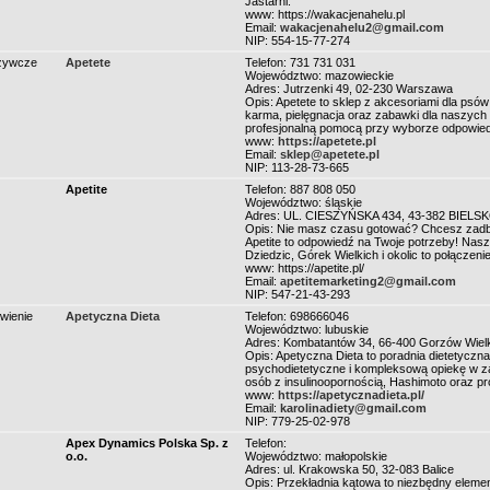
Jastarni.
www: https://wakacjenahelu.pl
Email:
wakacjenahelu2@gmail.com
NIP: 554-15-77-274
ożywcze
Apetete
Telefon: 731 731 031
Województwo: mazowieckie
Adres: Jutrzenki 49, 02-230 Warszawa
Opis: Apetete to sklep z akcesoriami dla psów 
karma, pielęgnacja oraz zabawki dla naszych 
profesjonalną pomocą przy wyborze odpowied
www:
https://apetete.pl
Email:
sklep@apetete.pl
NIP: 113-28-73-665
Apetite
Telefon: 887 808 050
Województwo: śląskie
Adres: UL. CIESZYŃSKA 434, 43-382 BIELSKO-
Opis: Nie masz czasu gotować? Chcesz zadbać
Apetite to odpowiedź na Twoje potrzeby! Nasz
Dziedzic, Górek Wielkich i okolic to połączen
www: https://apetite.pl/
Email:
apetitemarketing2@gmail.com
NIP: 547-21-43-293
ywienie
Apetyczna Dieta
Telefon: 698666046
Województwo: lubuskie
Adres: Kombatantów 34, 66-400 Gorzów Wielko
Opis: Apetyczna Dieta to poradnia dietetyczna
psychodietetyczne i kompleksową opiekę w zak
osób z insulinoopornością, Hashimoto oraz p
www:
https://apetycznadieta.pl/
Email:
karolinadiety@gmail.com
NIP: 779-25-02-978
Apex Dynamics Polska Sp. z
Telefon:
o.o.
Województwo: małopolskie
Adres: ul. Krakowska 50, 32-083 Balice
Opis: Przekładnia kątowa to niezbędny elemen