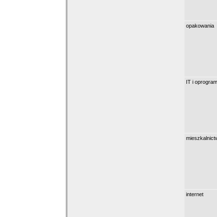
opakowania
IT i oprogra
mieszkalnict
internet