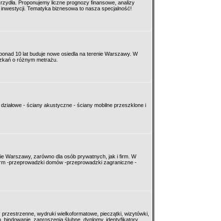
krzydła. Proponujemy liczne prognozy finansowe, analizy
 inwestycji. Tematyka biznesowa to nasza specjalność!
ponad 10 lat buduje nowe osiedla na terenie Warszawy. W
szkań o różnym metrażu.
 działowe - ściany akustyczne - ściany mobilne przeszklone i
e Warszawy, zarówno dla osób prywatnych, jak i firm. W
 firm -przeprowadzki domów -przeprowadzki zagraniczne -
 przestrzenne, wydruki wielkoformatowe, pieczątki, wizytówki,
, bindowanie, zaproszenia ślubne, dyplomy, identyfikatory.