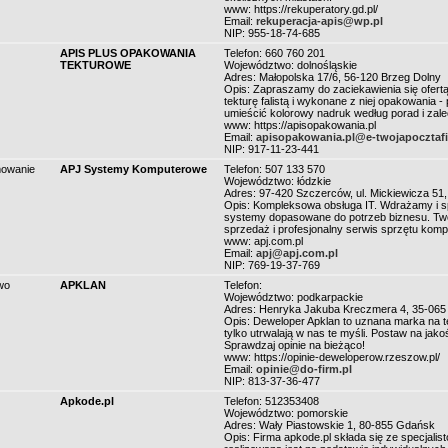
www: https://rekuperatory.gd.pl/
Email:
rekuperacja-apis@wp.pl
NIP: 955-18-74-685
APIS PLUS OPAKOWANIA
Telefon: 660 760 201
TEKTUROWE
Województwo: dolnośląskie
Adres: Małopolska 17/6, 56-120 Brzeg Dolny
Opis: Zapraszamy do zaciekawienia się ofertą
tekturę falistą i wykonane z niej opakowania
umieścić kolorowy nadruk według porad i zalec
www: https://apisopakowania.pl
Email:
apisopakowania.pl@e-twojapoczta
NIP: 917-11-23-441
mowanie
APJ Systemy Komputerowe
Telefon: 507 133 570
Województwo: łódzkie
Adres: 97-420 Szczerców, ul. Mickiewicza 51
Opis: Kompleksowa obsługa IT. Wdrażamy i
systemy dopasowane do potrzeb biznesu. Two
sprzedaż i profesjonalny serwis sprzętu kom
www: apj.com.pl
Email:
apj@apj.com.pl
NIP: 769-19-37-769
wo
APKLAN
Telefon:
Województwo: podkarpackie
Adres: Henryka Jakuba Kreczmera 4, 35-06
Opis: Deweloper Apklan to uznana marka na te
tylko utrwalają w nas te myśli. Postaw na ja
Sprawdzaj opinie na bieżąco!
www: https://opinie-deweloperow.rzeszow.pl/
Email:
opinie@do-firm.pl
NIP: 813-37-36-477
Apkode.pl
Telefon: 512353408
Województwo: pomorskie
Adres: Wały Piastowskie 1, 80-855 Gdańsk
Opis: Firma apkode.pl składa się ze specjali