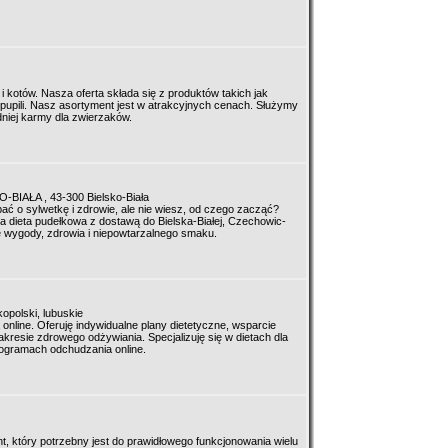
i kotów. Nasza oferta składa się z produktów takich jak
pupili. Nasz asortyment jest w atrakcyjnych cenach. Służymy
niej karmy dla zwierzaków.
BIAŁA , 43-300 Bielsko-Biała
 o sylwetkę i zdrowie, ale nie wiesz, od czego zacząć?
a dieta pudełkowa z dostawą do Bielska-Białej, Czechowic-
ie wygody, zdrowia i niepowtarzalnego smaku.
polski, lubuskie
 online. Oferuję indywidualne plany dietetyczne, wsparcie
resie zdrowego odżywiania. Specjalizuję się w dietach dla
rogramach odchudzania online.
t, który potrzebny jest do prawidłowego funkcjonowania wielu