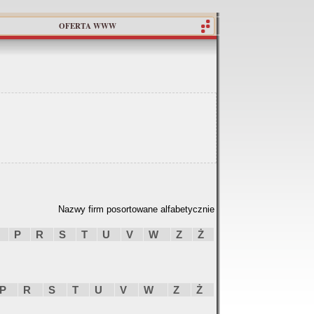
OFERTA WWW
Nazwy firm posortowane alfabetycznie
P
R
S
T
U
V
W
Z
Ż
P
R
S
T
U
V
W
Z
Ż