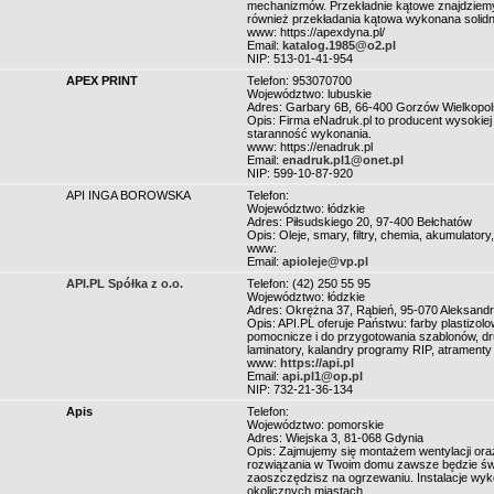
mechanizmów. Przekładnie kątowe znajdziemy 
również przekładania kątowa wykonana solid
www: https://apexdyna.pl/
Email:
katalog.1985@o2.pl
NIP: 513-01-41-954
APEX PRINT
Telefon: 953070700
Województwo: lubuskie
Adres: Garbary 6B, 66-400 Gorzów Wielkopol
Opis: Firma eNadruk.pl to producent wysokiej 
staranność wykonania.
www: https://enadruk.pl
Email:
enadruk.pl1@onet.pl
NIP: 599-10-87-920
API INGA BOROWSKA
Telefon:
Województwo: łódzkie
Adres: Piłsudskiego 20, 97-400 Bełchatów
Opis: Oleje, smary, filtry, chemia, akumulatory
www:
Email:
apioleje@vp.pl
API.PL Spółka z o.o.
Telefon: (42) 250 55 95
Województwo: łódzkie
Adres: Okrężna 37, Rąbień, 95-070 Aleksand
Opis: API.PL oferuje Państwu: farby plastizol
pomocnicze i do przygotowania szablonów, dru
laminatory, kalandry programy RIP, atramenty
www:
https://api.pl
Email:
api.pl1@op.pl
NIP: 732-21-36-134
Apis
Telefon:
Województwo: pomorskie
Adres: Wiejska 3, 81-068 Gdynia
Opis: Zajmujemy się montażem wentylacji ora
rozwiązania w Twoim domu zawsze będzie świe
zaoszczędzisz na ogrzewaniu. Instalacje wy
okolicznych miastach.