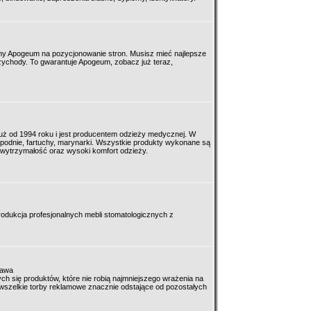
irmy Apogeum na pozycjonowanie stron. Musisz mieć najlepsze
zychody. To gwarantuje Apogeum, zobacz już teraz,
 już od 1994 roku i jest producentem odzieży medycznej. W
, spodnie, fartuchy, marynarki. Wszystkie produkty wykonane są
h wytrzymałość oraz wysoki komfort odzieży.
odukcja profesjonalnych mebli stomatologicznych z
zawa
ch się produktów, które nie robią najmniejszego wrażenia na
 wszelkie torby reklamowe znacznie odstające od pozostałych