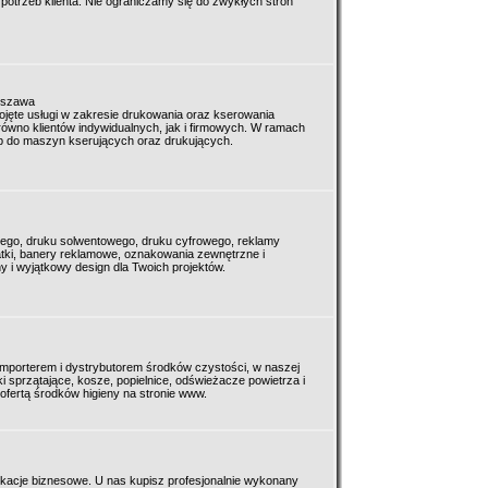
potrzeb klienta. Nie ograniczamy się do zwykłych stron
arszawa
ojęte usługi w zakresie drukowania oraz kserowania
arówno klientów indywidualnych, jak i firmowych. W ramach
p do maszyn kserujących oraz drukujących.
wego, druku solwentowego, druku cyfrowego, reklamy
iatki, banery reklamowe, oznakowania zewnętrzne i
ny i wyjątkowy design dla Twoich projektów.
mporterem i dystrybutorem środków czystości, w naszej
ki sprzątające, kosze, popielnice, odświeżacze powietrza i
ofertą środków higieny na stronie www.
kacje biznesowe. U nas kupisz profesjonalnie wykonany