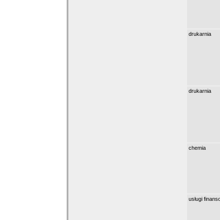
drukarnia
drukarnia
chemia
usługi finan