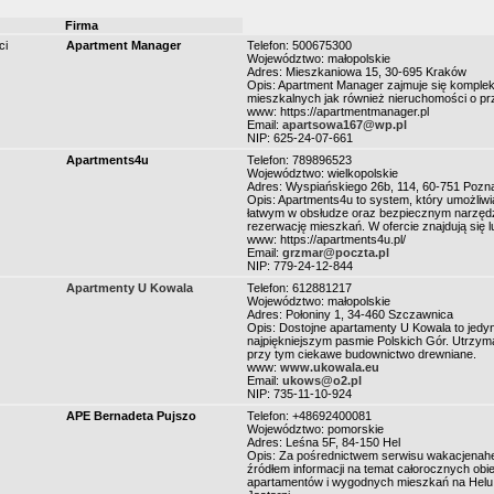
Firma
ci
Apartment Manager
Telefon: 500675300
Województwo: małopolskie
Adres: Mieszkaniowa 15, 30-695 Kraków
Opis: Apartment Manager zajmuje się komple
mieszkalnych jak również nieruchomości o p
www: https://apartmentmanager.pl
Email:
apartsowa167@wp.pl
NIP: 625-24-07-661
Apartments4u
Telefon: 789896523
Województwo: wielkopolskie
Adres: Wyspiańskiego 26b, 114, 60-751 Pozn
Opis: Apartments4u to system, który umożliw
łatwym w obsłudze oraz bezpiecznym narzędz
rezerwację mieszkań. W ofercie znajdują się 
www: https://apartments4u.pl/
Email:
grzmar@poczta.pl
NIP: 779-24-12-844
Apartmenty U Kowala
Telefon: 612881217
Województwo: małopolskie
Adres: Połoniny 1, 34-460 Szczawnica
Opis: Dostojne apartamenty U Kowala to jedyna
najpiękniejszym pasmie Polskich Gór. Utrzym
przy tym ciekawe budownictwo drewniane.
www:
www.ukowala.eu
Email:
ukows@o2.pl
NIP: 735-11-10-924
APE Bernadeta Pujszo
Telefon: +48692400081
Województwo: pomorskie
Adres: Leśna 5F, 84-150 Hel
Opis: Za pośrednictwem serwisu wakacjenahel
źródłem informacji na temat całorocznych o
apartamentów i wygodnych mieszkań na Helu.