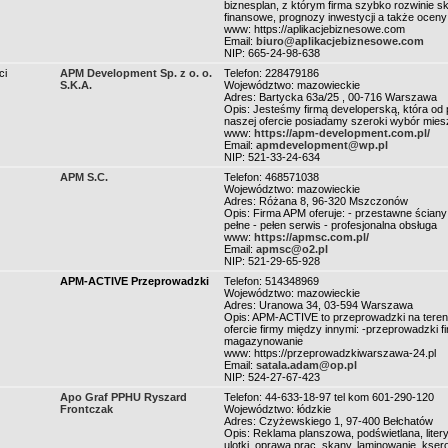
biznesplan, z którym firma szybko rozwinie s
finansowe, prognozy inwestycji a także oceny
www: https://aplikacjebiznesowe.com
Email:
biuro@aplikacjebiznesowe.com
NIP: 665-24-98-638
ci
APM Development Sp. z o. o.
Telefon: 228479186
S.K.A.
Województwo: mazowieckie
Adres: Bartycka 63a/25 , 00-716 Warszawa
Opis: Jesteśmy firmą developerską, która od 
naszej ofercie posiadamy szeroki wybór mie
www:
https://apm-development.com.pl/
Email:
apmdevelopment@wp.pl
NIP: 521-33-24-634
APM S.C.
Telefon: 468571038
Województwo: mazowieckie
Adres: Różana 8, 96-320 Mszczonów
Opis: Firma APM oferuje: - przestawne ściany
pełne - pełen serwis - profesjonalna obsługa
www:
https://apmsc.com.pl/
Email:
apmsc@o2.pl
NIP: 521-29-65-928
APM-ACTIVE Przeprowadzki
Telefon: 514348969
Województwo: mazowieckie
Adres: Uranowa 34, 03-594 Warszawa
Opis: APM-ACTIVE to przeprowadzki na tereni
ofercie firmy między innymi: -przeprowadzki
magazynowanie
www: https://przeprowadzkiwarszawa-24.pl
Email:
satala.adam@op.pl
NIP: 524-27-67-423
Apo Graf PPHU Ryszard
Telefon: 44-633-18-97 tel kom 601-290-120
Frontczak
Województwo: łódzkie
Adres: Czyżewskiego 1, 97-400 Bełchatów
Opis: Reklama planszowa, podświetlana, litery
ulotki, oprawa prac, skany, laminowanie, ksero