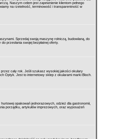
arczą. Naszym celem jest zapewnienie klientom pełnego
wiamy na rzetelność, terminowość i transparentność w
zynami. Sprzedaj swoją maszynę rolniczą, budowlaną, do
o przesłania swojej bezpłatnej oferty.
rzez cały rok. Jeśli szukasz wysokiej jakości okulary
ch Optyk. Jest to internetowy sklep z okularami marki Bloch.
y hurtowej opakowań jednorazowych, odzież dla gastronomii,
ymania porządku, artykułów imprezowych, oraz wyposażeń