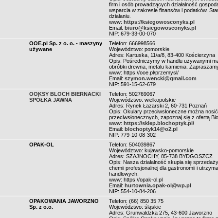
firm i osób prowadzących działalność gospod
wsparcia w zakresie finansów i podatków. Sta
działaniu.
www:
https://ksiegowosconyks.pl
Email:
biuro@ksiegowosconyks.pl
NIP: 679-33-00-070
OOE.pl Sp. z o. o. - maszyny
Telefon: 666998566
używane
Województwo: pomorskie
Adres: Kartuska, 11/a/8, 83-400 Kościerzyna
Opis: Pośredniczymy w handlu używanymi mas
obróbki drewna, metalu kamienia. Zapraszamy d
www: https://ooe.pl/przemysl/
Email:
szymon.wencki@gmail.com
NIP: 591-15-62-679
OOKSY BLOCH BIERNACKI
Telefon: 502769067
SPÓŁKA JAWNA
Województwo: wielkopolskie
Adres: Rynek Łazarski 2, 60-731 Poznań
Opis: Okulary przeciwsłoneczne można nosić p
przeciwsłonecznych, zapoznaj się z ofertą Blo
www:
https://sklep.blochoptyk.pl/
Email:
blochoptyk14@o2.pl
NIP: 779-10-08-302
OPAK-OL
Telefon: 504039867
Województwo: kujawsko-pomorskie
Adres: SZAJNOCHY, 85-738 BYDGOSZCZ
Opis: Nasza działalność skupia się sprzedaż
chemii profesjonalnej dla gastronomii i utrz
handlowych.
www: https://opak-ol.pl
Email:
hurtownia.opak-ol@wp.pl
NIP: 554-10-84-206
OPAKOWANIA JAWORZNO
Telefon: (66) 850 35 75
Sp. z o.o.
Województwo: śląskie
Adres: Grunwaldzka 275, 43-600 Jaworzno