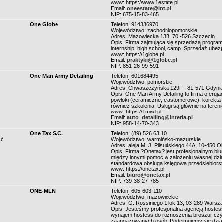
www: https://www.1estate.pl
Email:
oneestate@int.pl
NIP: 675-15-83-465
One Globe
Telefon: 914336970
Województwo: zachodniopomorskie
Adres: Mazowiecka 13B, 70 -526 Szczecin
Opis: Firma zajmująca się sprzedażą progra
internship, high school, camp. Sprzedaż ubez
www: https://1globe.pl
Email:
praktyki@1globe.pl
NIP: 851-26-99-591
One Man Army Detailing
Telefon: 601684495
Województwo: pomorskie
Adres: Chwaszczyńska 129F , 81-571 Gdyni
Opis: One Man Army Detailing to firma oferująca
powłoki (ceramiczne, elastomerowe), korekta la
również szkolenia. Usługi są głównie na teren
www: https://1mad.pl
Email:
auto_detailing@interia.pl
NIP: 958-14-70-343
One Tax S.C.
Telefon: (89) 526 63 10
ść
Województwo: warmińsko-mazurskie
Adres: aleja M. J. Piłsudskiego 44A, 10-450 O
Opis: Firma ?Onetax? jest profesjonalnym bi
między innymi pomoc w założeniu własnej dział
standardowa obsługa księgowa przedsiębiors
www: https://onetax.pl
Email:
biuro@onetax.pl
NIP: 739-38-27-785
ONE-MLN
Telefon: 605-603-110
Województwo: mazowieckie
Adres: G. Rossiniego 1 lok 13, 03-289 Warsz
Opis: Jesteśmy profesjonalną agencją hostess
wynajem hostess do roznoszenia broszur czy 
zaangażowanych osób. Podejmujemy się dzia