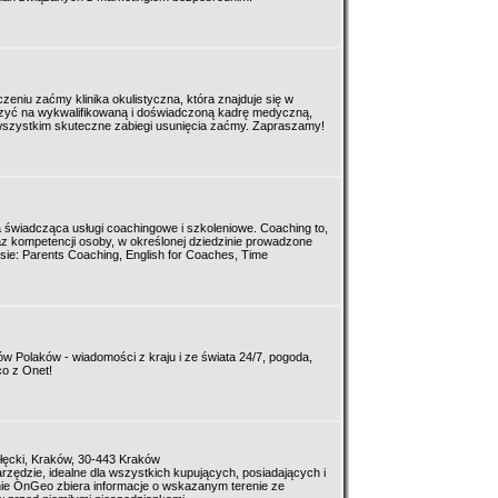
eniu zaćmy klinika okulistyczna, która znajduje się w
iczyć na wykwalifikowaną i doświadczoną kadrę medyczną,
wszystkim skuteczne zabiegi usunięcia zaćmy. Zapraszamy!
 świadcząca usługi coachingowe i szkoleniowe. Coaching to,
z kompetencji osoby, w określonej dziedzinie prowadzone
ie: Parents Coaching, English for Coaches, Time
nów Polaków - wiadomości z kraju i ze świata 24/7, pogoda,
co z Onet!
ałęcki, Kraków, 30-443 Kraków
rzędzie, idealne dla wszystkich kupujących, posiadających i
ie OnGeo zbiera informacje o wskazanym terenie ze