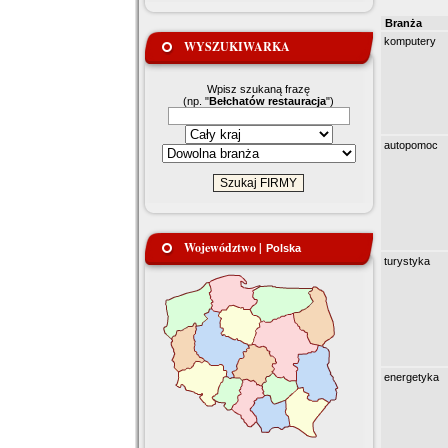
Branża
komputery
WYSZUKIWARKA
Wpisz szukaną frazę
(np. "
Bełchatów restauracja
")
autopomoc
Województwo |
Polska
turystyka
energetyka