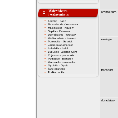
Województwa
architektura
i ważne miasta:
Łódzkie - Łódź
Mazowieckie - Warszawa
Małopolskie - Kraków
Śląskie - Katowice
Dolnośląskie - Wrocław
Wielkopolskie - Poznań
ekologia
Pomorskie - Gdańsk
Zachodniopomorskie
Lubelskie - Lublin
Lubuskie - Zielona Góra
Kujawsko - pomorskie
Podlaskie - Białystok
Warmińsko - mazurskie
Opolskie - Opole
Świętokrzyskie
transport
Podkarpackie
doradztwo