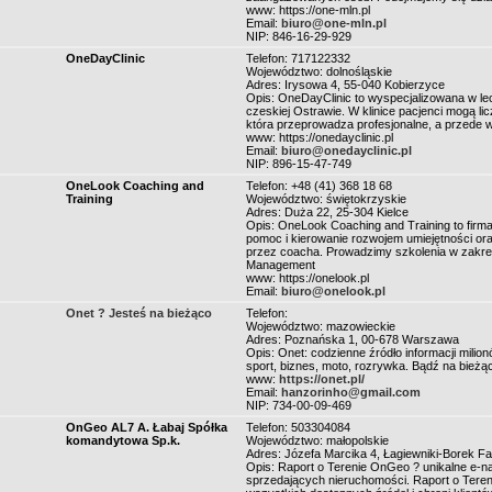
www: https://one-mln.pl
Email:
biuro@one-mln.pl
NIP: 846-16-29-929
OneDayClinic
Telefon: 717122332
Województwo: dolnośląskie
Adres: Irysowa 4, 55-040 Kobierzyce
Opis: OneDayClinic to wyspecjalizowana w lecz
czeskiej Ostrawie. W klinice pacjenci mogą l
która przeprowadza profesjonalne, a przede 
www: https://onedayclinic.pl
Email:
biuro@onedayclinic.pl
NIP: 896-15-47-749
OneLook Coaching and
Telefon: +48 (41) 368 18 68
Training
Województwo: świętokrzyskie
Adres: Duża 22, 25-304 Kielce
Opis: OneLook Coaching and Training to firma
pomoc i kierowanie rozwojem umiejętności ora
przez coacha. Prowadzimy szkolenia w zakres
Management
www: https://onelook.pl
Email:
biuro@onelook.pl
Onet ? Jesteś na bieżąco
Telefon:
Województwo: mazowieckie
Adres: Poznańska 1, 00-678 Warszawa
Opis: Onet: codzienne źródło informacji milio
sport, biznes, moto, rozrywka. Bądź na bieżą
www:
https://onet.pl/
Email:
hanzorinho@gmail.com
NIP: 734-00-09-469
OnGeo AL7 A. Łabaj Spółka
Telefon: 503304084
komandytowa Sp.k.
Województwo: małopolskie
Adres: Józefa Marcika 4, Łagiewniki-Borek F
Opis: Raport o Terenie OnGeo ? unikalne e-na
sprzedających nieruchomości. Raport o Teren