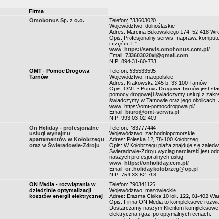
Firma
Omobonus Sp. z o.o.
Telefon: 733603020
Województwo: dolnośląskie
Adres: Marcina Bukowskiego 174, 52-418 Wr
Opis: Profesjonalny serwis i naprawa komput
i części IT.”
www:
https://serwis.omobonus.com.pl/
Email:
733603020al@gmail.com
NIP: 894-31-60-773
OMT - Pomoc Drogowa
Telefon: 535533595
Tarnów
Województwo: małopolskie
Adres: Krakowska 245 b, 33-100 Tarnów
Opis: OMT - Pomoc Drogowa Tarnów jest stacj
pomocy drogowej i świadczymy usługi z zakr
świadczymy w Tarnowie oraz jego okolicach. 
www: https://omt-pomocdrogowa.pl/
Email:
biuro@omt-serwis.pl
NIP: 993-03-02-409
On Holiday - profesjonalne
Telefon: 783777444
usługi wynajmu
Województwo: zachodniopomorskie
apartamentów w Kołobrzegu
Adres: Poleska 12, 78-100 Kołobrzeg
oraz w Świeradowie-Zdroju
Opis: W Kołobrzegu plaża znajduje się zaled
Świeradowie-Zdroju wyciąg narciarski jest o
naszych profesjonalnych usług.
www:
https://onholiday.com.pl/
Email:
on.holiday.kolobrzeg@op.pl
NIP: 754-33-52-793
ON Media - rozwiązania w
Telefon: 790341126
dziedzinie optymalizacji
Województwo: mazowieckie
kosztów energii elektrycznej
Adres: Erazma Ciołka 10 lok. 122, 01-402 W
Opis: Firma ON Media to kompleksowe rozwiąza
Dostarczamy naszym Klientom kompleksowe us
elektryczna i gaz, po optymalnych cenach.