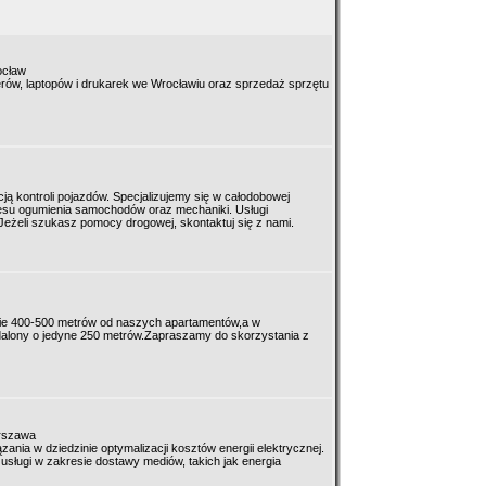
ocław
erów, laptopów i drukarek we Wrocławiu oraz sprzedaż sprzętu
ą kontroli pojazdów. Specjalizujemy się w całodobowej
esu ogumienia samochodów oraz mechaniki. Usługi
Jeżeli szukasz pomocy drogowej, skontaktuj się z nami.
wie 400-500 metrów od naszych apartamentów,a w
ddalony o jedyne 250 metrów.Zapraszamy do skorzystania z
arszawa
nia w dziedzinie optymalizacji kosztów energii elektrycznej.
ługi w zakresie dostawy mediów, takich jak energia