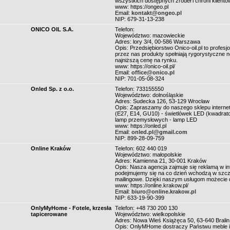
wszystkich dostępnych źródeł i chroni klientó
www: https://ongeo.pl
Email:
kontakt@ongeo.pl
NIP: 679-31-13-238
ONICO OIL S.A.
Telefon:
Województwo: mazowieckie
Adres: lory 3/4, 00-586 Warszawa
Opis: Przedsiębiorstwo Onico-oil.pl to profe
przez nas produkty spełniają rygorystyczne n
najniższą cenę na rynku.
www: https://onico-oil.pl/
Email:
office@onico.pl
NIP: 701-05-08-324
Onled Sp. z o.o.
Telefon: 733155550
Województwo: dolnośląskie
Adres: Sudecka 126, 53-129 Wrocław
Opis: Zapraszamy do naszego sklepu interne
(E27, E14, GU10) - świetlówek LED (kwadratow
lamp przemysłowych - lamp LED
www: https://onled.pl
Email:
onled.pl@gmail.com
NIP: 899-28-09-759
Online Kraków
Telefon: 602 440 019
Województwo: małopolskie
Adres: Kamienna 21, 30-001 Kraków
Opis: Nasza agencja zajmuje się reklamą w in
podejmujemy się na co dzień wchodzą w szcze
mailingowe. Dzięki naszym usługom możecie d
www: https://online.krakow.pl/
Email:
biuro@online.krakow.pl
NIP: 633-19-90-399
OnlyMyHome - Fotele, krzesła
Telefon: +48 730 200 130
tapicerowane
Województwo: wielkopolskie
Adres: Nowa Wieś Książęca 50, 63-640 Bralin
Opis: OnlyMHome dostraczy Państwu meble i