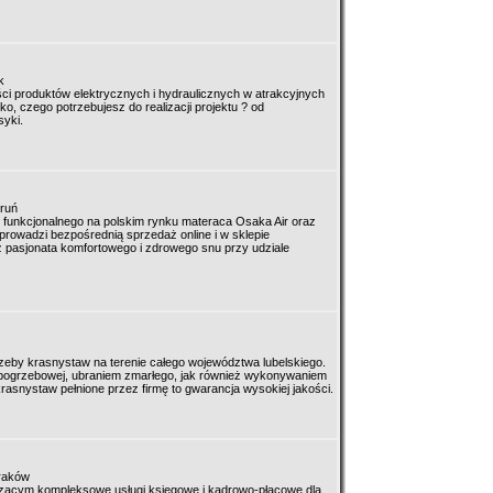
k
ci produktów elektrycznych i hydraulicznych w atrakcyjnych
o, czego potrzebujesz do realizacji projektu ? od
yki.
oruń
j funkcjonalnego na polskim rynku materaca Osaka Air oraz
rowadzi bezpośrednią sprzedaż online i w sklepie
 pasjonata komfortowego i zdrowego snu przy udziale
eby krasnystaw na terenie całego województwa lubelskiego.
 pogrzebowej, ubraniem zmarłego, jak również wykonywaniem
snystaw pełnione przez firmę to gwarancja wysokiej jakości.
Kraków
ącym kompleksowe usługi księgowe i kadrowo-płacowe dla