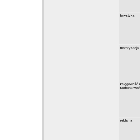
turystyka
motoryzacja
księgowość i
rachunkowo
reklama