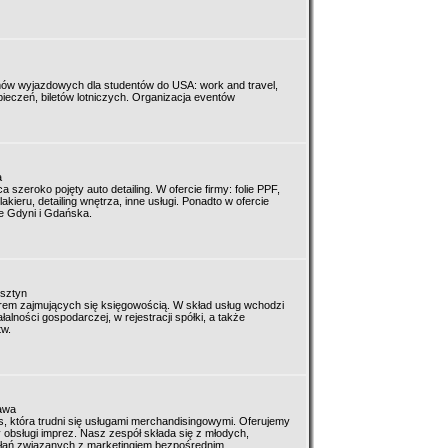
mów wyjazdowych dla studentów do USA: work and travel,
pieczeń, biletów lotniczych. Organizacja eventów
a
 szeroko pojęty auto detailing. W ofercie firmy: folie PPF,
kieru, detailing wnętrza, inne usługi. Ponadto w ofercie
ie Gdyni i Gdańska.
lsztyn
urem zajmujących się księgowością. W skład usług wchodzi
alności gospodarczej, w rejestracji spółki, a także
tw.
awa
, która trudni się usługami merchandisingowymi. Oferujemy
obsługi imprez. Nasz zespół składa się z młodych,
łań związanych z marketingiem bezpośrednim.