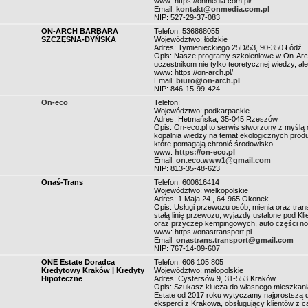
www: https://onmedia.com.pl/
Email:
kontakt@onmedia.com.pl
NIP: 527-29-37-083
ON-ARCH BARBARA
Telefon: 536868055
SZCZĘSNA-DYŃSKA
Województwo: łódzkie
Adres: Tymienieckiego 25D/53, 90-350 Łódź
Opis: Nasze programy szkoleniowe w On-Arch
uczestnikom nie tylko teoretycznej wiedzy, al
www: https://on-arch.pl/
Email:
biuro@on-arch.pl
NIP: 846-15-99-424
On-eco
Telefon:
Województwo: podkarpackie
Adres: Hetmańska, 35-045 Rzeszów
Opis: On-eco.pl to serwis stworzony z myślą 
kopalnia wiedzy na temat ekologicznych prod
które pomagają chronić środowisko.
www:
https://on-eco.pl
Email:
on.eco.www1@gmail.com
NIP: 813-35-48-623
Onaś-Trans
Telefon: 600616414
Województwo: wielkopolskie
Adres: 1 Maja 24 , 64-965 Okonek
Opis: Usługi przewozu osób, mienia oraz tra
stałą linię przewozu, wyjazdy ustalone pod Kli
oraz przyczep kempingowych, auto części n
www: https://onastransport.pl
Email:
onastrans.transport@gmail.com
NIP: 767-14-09-607
ONE Estate Doradca
Telefon: 606 105 805
Kredytowy Kraków | Kredyty
Województwo: małopolskie
Hipoteczne
Adres: Cystersów 9, 31-553 Kraków
Opis: Szukasz klucza do własnego mieszkani
Estate od 2017 roku wytyczamy najprostszą d
eksperci z Krakowa, obsługujący klientów z cał