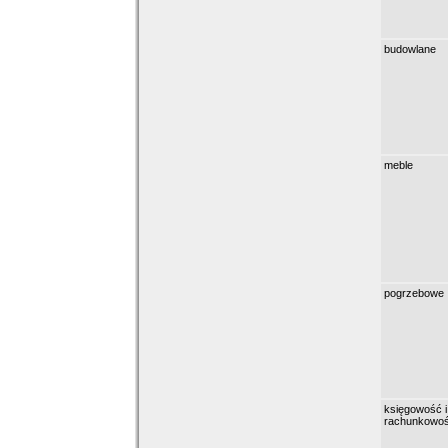
budowlane
meble
pogrzebowe
księgowość i
rachunkowo