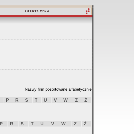
OFERTA WWW
Nazwy firm posortowane alfabetycznie
P
R
S
T
U
V
W
Z
Ż
P
R
S
T
U
V
W
Z
Ż