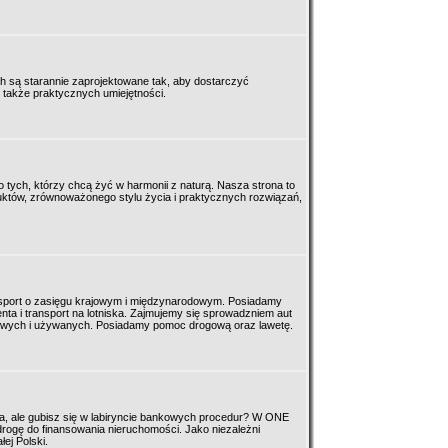
 są starannie zaprojektowane tak, aby dostarczyć
e także praktycznych umiejętności.
o tych, którzy chcą żyć w harmonii z naturą. Nasza strona to
uktów, zrównoważonego stylu życia i praktycznych rozwiązań,
nsport o zasięgu krajowym i międzynarodowym. Posiadamy
enta i transport na lotniska. Zajmujemy się sprowadzniem aut
owych i używanych. Posiadamy pomoc drogową oraz lawetę.
a, ale gubisz się w labiryncie bankowych procedur? W ONE
rogę do finansowania nieruchomości. Jako niezależni
ej Polski.