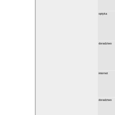
optyka
doradztwo
internet
doradztwo