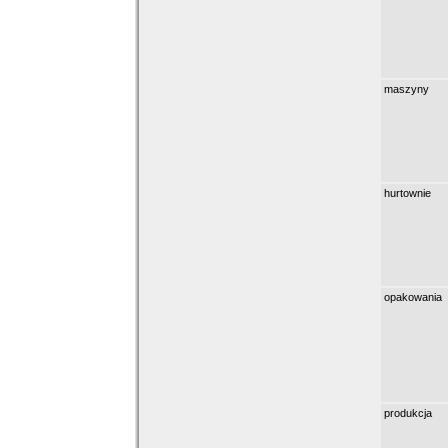
maszyny
hurtownie
opakowania
produkcja