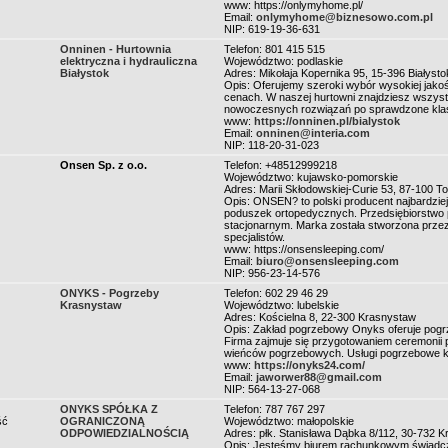
www: https://onlymyhome.pl/
Email:
onlymyhome@biznesowo.com.pl
NIP: 619-19-36-631
Onninen - Hurtownia
Telefon: 801 415 515
elektryczna i hydrauliczna
Województwo: podlaskie
Białystok
Adres: Mikołaja Kopernika 95, 15-396 Białysto
Opis: Oferujemy szeroki wybór wysokiej jakoś
cenach. W naszej hurtowni znajdziesz wszystk
nowoczesnych rozwiązań po sprawdzone klas
www:
https://onninen.pl/bialystok
Email:
onninen@interia.com
NIP: 118-20-31-023
Onsen Sp. z o.o.
Telefon: +48512999218
Województwo: kujawsko-pomorskie
Adres: Marii Skłodowskiej-Curie 53, 87-100 T
Opis: ONSEN? to polski producent najbardzie
poduszek ortopedycznych. Przedsiębiorstwo p
stacjonarnym. Marka została stworzona przez
specjalistów.
www: https://onsensleeping.com/
Email:
biuro@onsensleeping.com
NIP: 956-23-14-576
ONYKS - Pogrzeby
Telefon: 602 29 46 29
Krasnystaw
Województwo: lubelskie
Adres: Kościelna 8, 22-300 Krasnystaw
Opis: Zakład pogrzebowy Onyks oferuje pogrz
Firma zajmuje się przygotowaniem ceremonii
wieńców pogrzebowych. Usługi pogrzebowe kra
www:
https://onyks24.com/
Email:
jaworwer88@gmail.com
NIP: 564-13-27-068
ONYKS SPÓŁKA Z
Telefon: 787 767 297
ść
OGRANICZONĄ
Województwo: małopolskie
ODPOWIEDZIALNOŚCIĄ
Adres: płk. Stanisława Dąbka 8/112, 30-732 
Opis: Jesteśmy biurem rachunkowym świadcz