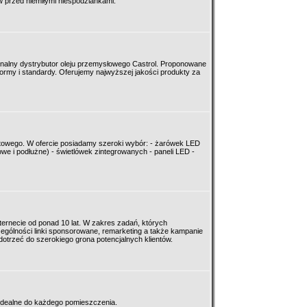
w przed niemiłymi niespodziankami.
sjonalny dystrybutor oleju przemysłowego Castrol. Proponowane
ormy i standardy. Oferujemy najwyższej jakości produkty za
towego. W ofercie posiadamy szeroki wybór: - żarówek LED
e i podłużne) - świetlówek zintegrowanych - paneli LED -
ternecie od ponad 10 lat. W zakres zadań, których
gólności linki sponsorowane, remarketing a także kampanie
otrzeć do szerokiego grona potencjalnych klientów.
dealne do każdego pomieszczenia.