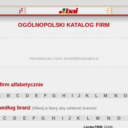
OGÓLNOPOLSKI KATALOG FIRM
Skontaktuj się z nami: kontakt@katalogbai.pl
irm alfabetycznie
A
B
C
D
E
F
G
H
I
J
K
L
M
N
O
według branż
(Kliknij w literę aby odsłonić branże)
C
D
E
F
G
H
I
J
K
L
M
N
O
Liczba FIRM
: 21244