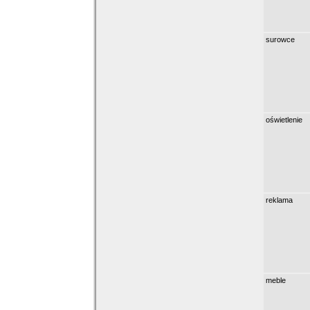
surowce
oświetlenie
reklama
meble