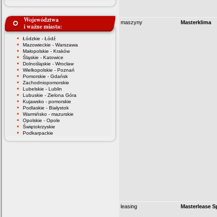
Województwa
maszyny
Masterklima
i ważne miasta:
Łódzkie - Łódź
Mazowieckie - Warszawa
Małopolskie - Kraków
Śląskie - Katowice
Dolnośląskie - Wrocław
Wielkopolskie - Poznań
Pomorskie - Gdańsk
Zachodniopomorskie
Lubelskie - Lublin
Lubuskie - Zielona Góra
Kujawsko - pomorskie
Podlaskie - Białystok
Warmińsko - mazurskie
Opolskie - Opole
Świętokrzyskie
Podkarpackie
leasing
Masterlease Sp