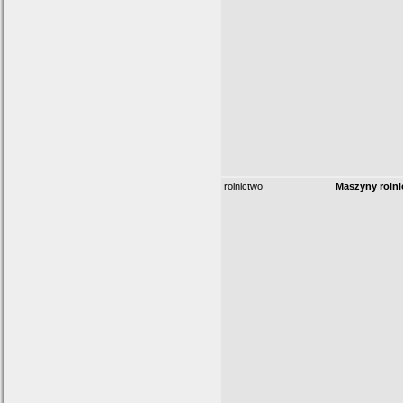
rolnictwo
Maszyny roln