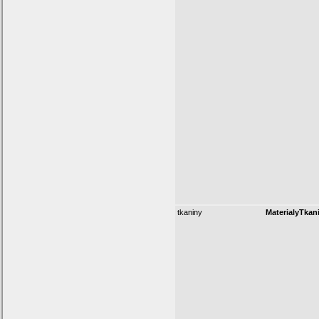
tkaniny
MaterialyTkani