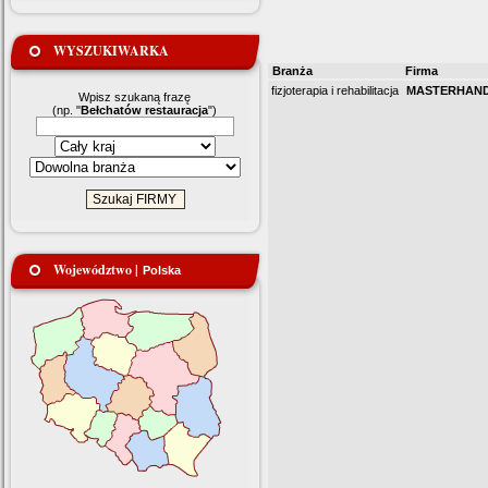
WYSZUKIWARKA
Branża
Firma
fizjoterapia i rehabilitacja
MASTERHAND 
Wpisz szukaną frazę
(np. "
Bełchatów restauracja
")
Województwo |
Polska