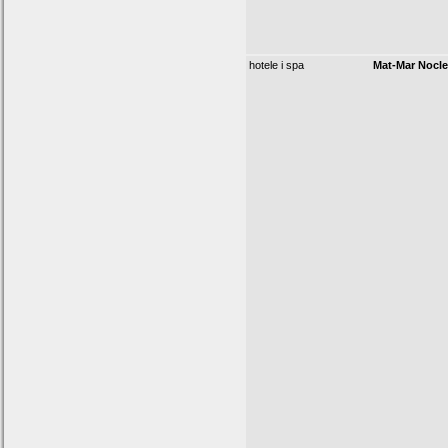
hotele i spa
Mat-Mar Nocle