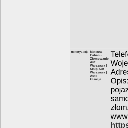
motoryzacja
Mateusz
Tele
Caban -
Złomowanie
Woje
Aut
Warszawa |
Skup Aut
Adre
Warszawa |
Auto
Opis
kasacja
poja
samo
złom
www
http