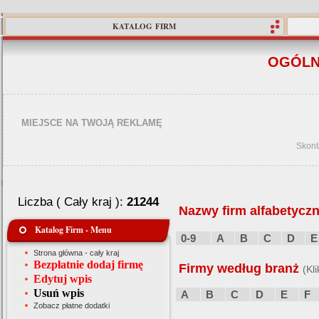
KATALOG FIRM
OGÓLN
MIEJSCE NA TWOJĄ REKLAMĘ
Skont
Liczba ( Cały kraj ):
21244
Nazwy firm alfabetyczn
Katalog Firm - Menu
0-9
A
B
C
D
E
Strona główna - cały kraj
Bezpłatnie dodaj firmę
Firmy według branż
(Kl
Edytuj wpis
Usuń wpis
A
B
C
D
E
F
Zobacz płatne dodatki