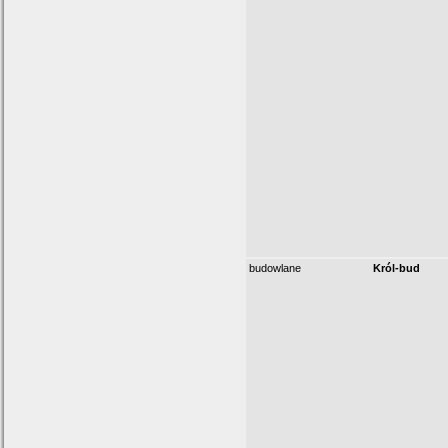
budowlane
Król-bud