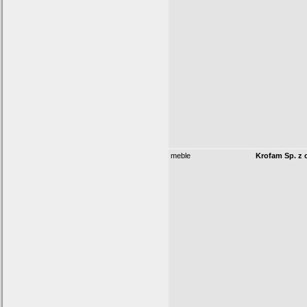
meble
Krofam Sp. z o