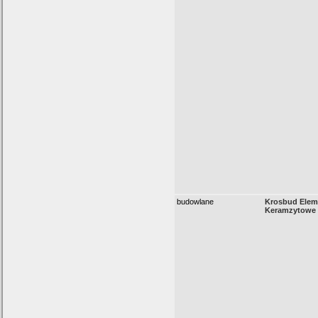
budowlane
Krosbud Elem
Keramzytowe S