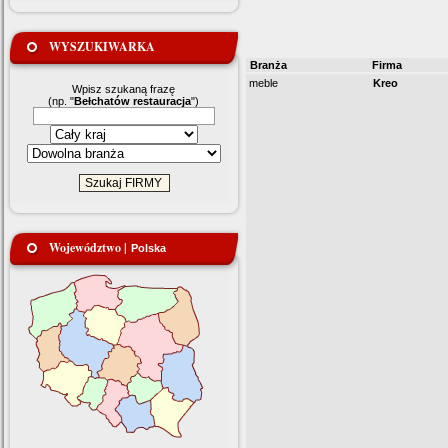
WYSZUKIWARKA
Branża
Firma
meble
Kreo
Wpisz szukaną frazę
(np. "
Bełchatów restauracja
")
Województwo |
Polska