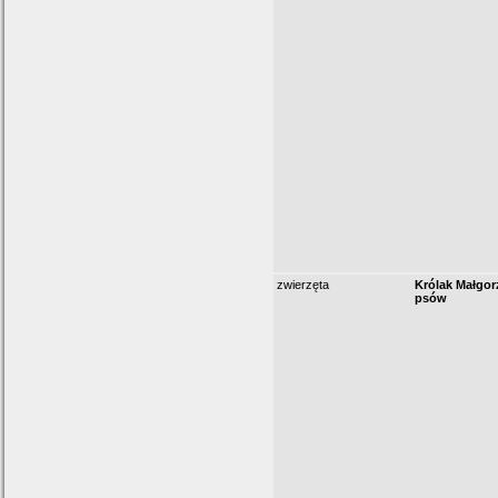
zwierzęta
Królak Małgor
psów