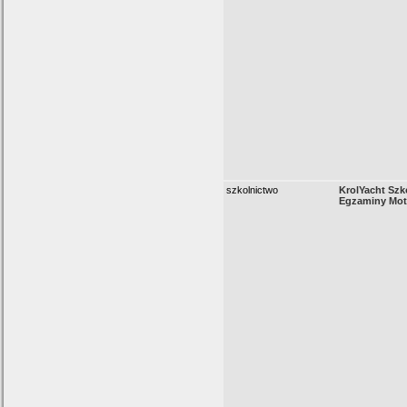
szkolnictwo
KrolYacht Szko
Egzaminy Mo