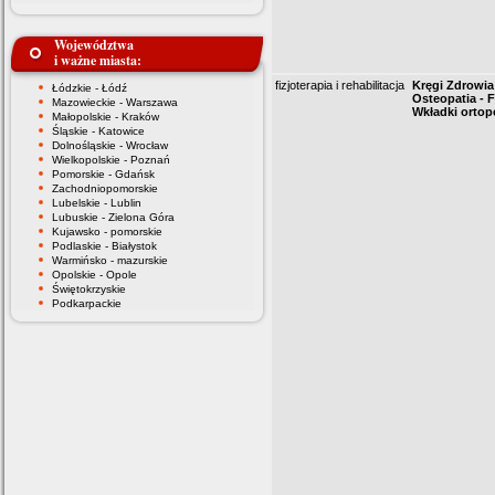
Województwa
i ważne miasta:
fizjoterapia i rehabilitacja
Kręgi Zdrowia
Łódzkie - Łódź
Osteopatia - F
Mazowieckie - Warszawa
Wkładki orto
Małopolskie - Kraków
Śląskie - Katowice
Dolnośląskie - Wrocław
Wielkopolskie - Poznań
Pomorskie - Gdańsk
Zachodniopomorskie
Lubelskie - Lublin
Lubuskie - Zielona Góra
Kujawsko - pomorskie
Podlaskie - Białystok
Warmińsko - mazurskie
Opolskie - Opole
Świętokrzyskie
Podkarpackie