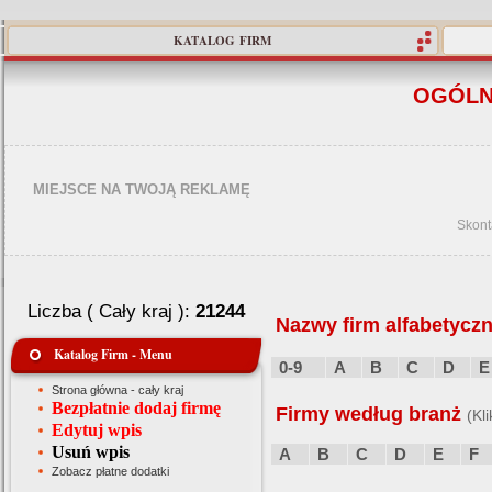
KATALOG FIRM
OGÓLN
MIEJSCE NA TWOJĄ REKLAMĘ
Skont
Liczba ( Cały kraj ):
21244
Nazwy firm alfabetyczn
Katalog Firm - Menu
0-9
A
B
C
D
E
Strona główna - cały kraj
Bezpłatnie dodaj firmę
Firmy według branż
(Kl
Edytuj wpis
Usuń wpis
A
B
C
D
E
F
Zobacz płatne dodatki