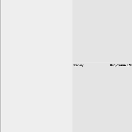
tkaniny
Krojownia EM