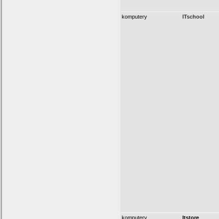
komputery
ITschool
komputery
Itstore