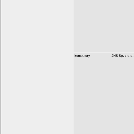
komputery
JNS Sp. z o.o.