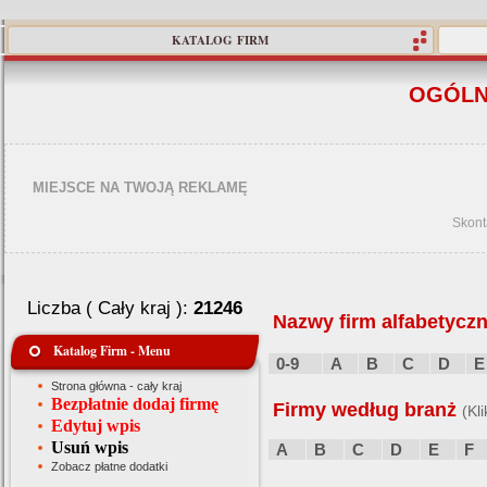
KATALOG FIRM
OGÓLN
MIEJSCE NA TWOJĄ REKLAMĘ
Skont
Liczba ( Cały kraj ):
21246
Nazwy firm alfabetyczn
Katalog Firm - Menu
0-9
A
B
C
D
E
Strona główna - cały kraj
Bezpłatnie dodaj firmę
Firmy według branż
(Kl
Edytuj wpis
Usuń wpis
A
B
C
D
E
F
Zobacz płatne dodatki