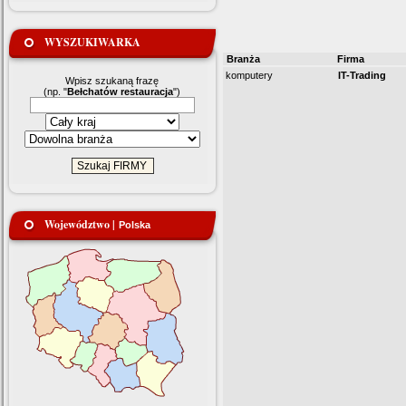
WYSZUKIWARKA
Branża
Firma
komputery
IT-Trading
Wpisz szukaną frazę
(np. "
Bełchatów restauracja
")
Województwo |
Polska