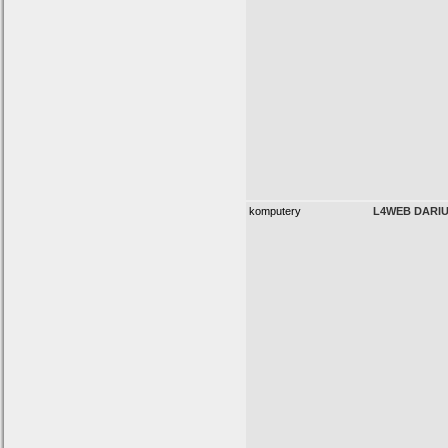
komputery
L4WEB DARI