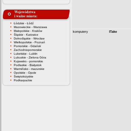
Województwa
i ważne miasta:
Łódzkie - Łódź
Mazowieckie - Warszawa
Małopolskie - Kraków
komputery
ITake
Śląskie - Katowice
Dolnośląskie - Wrocław
Wielkopolskie - Poznań
Pomorskie - Gdańsk
Zachodniopomorskie
Lubelskie - Lublin
Lubuskie - Zielona Góra
Kujawsko - pomorskie
Podlaskie - Białystok
Warmińsko - mazurskie
Opolskie - Opole
Świętokrzyskie
Podkarpackie