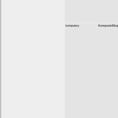
komputery
KomputerEksp