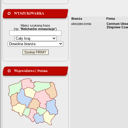
WYSZUKIWARKA
Branża
Firma
ubezpieczenia
Centrum Ubez
Wpisz szukaną frazę
Zbigniew Cza
(np. "
Bełchatów restauracja
")
Województwo |
Polska