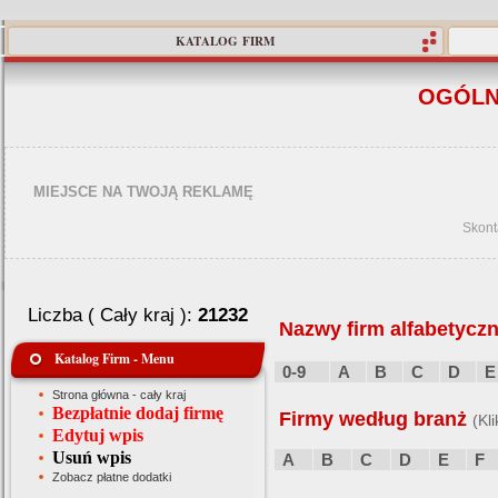
KATALOG FIRM
OGÓLN
MIEJSCE NA TWOJĄ REKLAMĘ
Skont
Liczba ( Cały kraj ):
21232
Nazwy firm alfabetyczn
Katalog Firm - Menu
0-9
A
B
C
D
E
Strona główna - cały kraj
Bezpłatnie dodaj firmę
Firmy według branż
(Kl
Edytuj wpis
Usuń wpis
A
B
C
D
E
F
Zobacz płatne dodatki