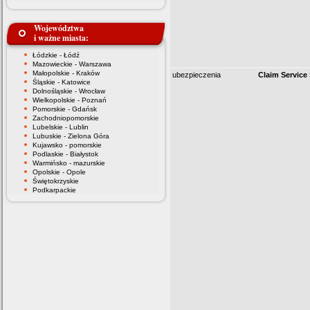
Województwa
i ważne miasta:
Łódzkie - Łódź
Mazowieckie - Warszawa
Małopolskie - Kraków
ubezpieczenia
Claim Service 
Śląskie - Katowice
Dolnośląskie - Wrocław
Wielkopolskie - Poznań
Pomorskie - Gdańsk
Zachodniopomorskie
Lubelskie - Lublin
Lubuskie - Zielona Góra
Kujawsko - pomorskie
Podlaskie - Białystok
Warmińsko - mazurskie
Opolskie - Opole
Świętokrzyskie
Podkarpackie