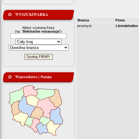
WYSZUKIWARKA
Branża
Firma
przemysł
Llentabhallen
Wpisz szukaną frazę
(np. "
Bełchatów restauracja
")
Województwo |
Polska