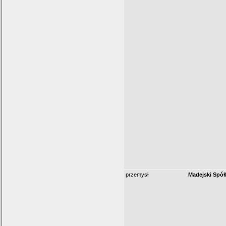
przemysł
Madejski Spó