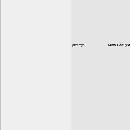
przemysł
MBW ConSys