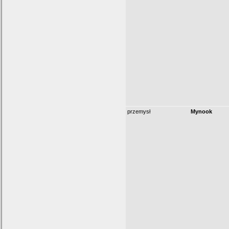
przemysł
Mynook