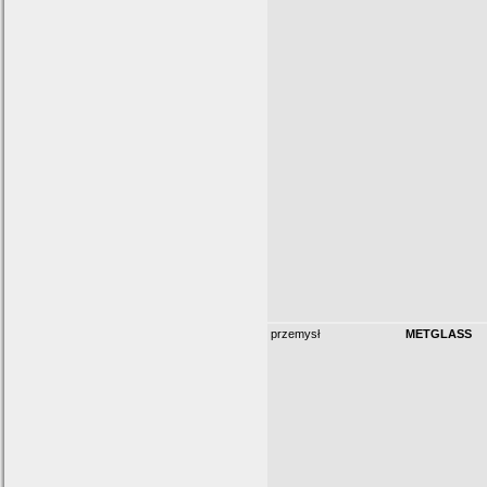
przemysł
METGLASS