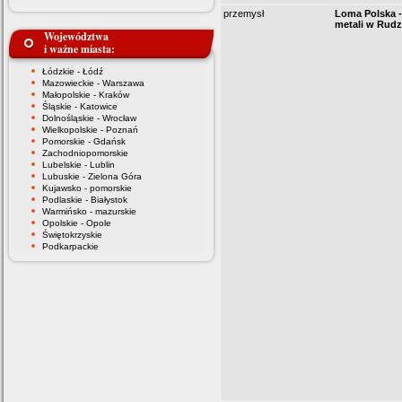
przemysł
Loma Polska -
metali w Rudzi
Województwa
i ważne miasta:
Łódzkie - Łódź
Mazowieckie - Warszawa
Małopolskie - Kraków
Śląskie - Katowice
Dolnośląskie - Wrocław
Wielkopolskie - Poznań
Pomorskie - Gdańsk
Zachodniopomorskie
Lubelskie - Lublin
Lubuskie - Zielona Góra
Kujawsko - pomorskie
Podlaskie - Białystok
Warmińsko - mazurskie
Opolskie - Opole
Świętokrzyskie
Podkarpackie