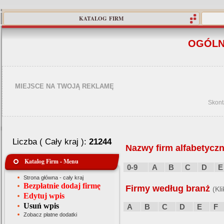
KATALOG FIRM
OGÓLN
MIEJSCE NA TWOJĄ REKLAMĘ
Skont
Liczba ( Cały kraj ):
21244
Nazwy firm alfabetyczn
Katalog Firm - Menu
0-9
A
B
C
D
E
Strona główna - cały kraj
Bezpłatnie dodaj firmę
Firmy według branż
(Kl
Edytuj wpis
Usuń wpis
A
B
C
D
E
F
Zobacz płatne dodatki