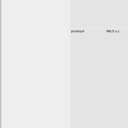
przemysł
MILO s.c.