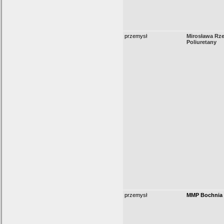
przemysł
Mirosława Rz
Poliuretany
przemysł
MMP Bochnia