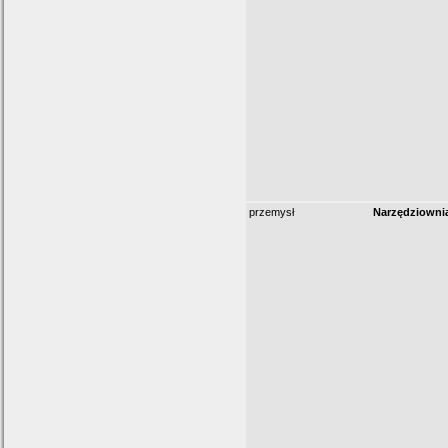
przemysł
Narzędziownia